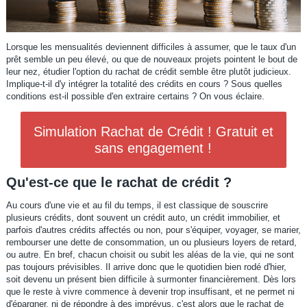
Lorsque les mensualités deviennent difficiles à assumer, que le taux d'un
prêt semble un peu élevé, ou que de nouveaux projets pointent le bout de
leur nez, étudier l'option du rachat de crédit semble être plutôt judicieux.
Implique-t-il d'y intégrer la totalité des crédits en cours ? Sous quelles
conditions est-il possible d'en extraire certains ? On vous éclaire.
Simulation Rachat de Crédit ! Gratuit et
sans engagement !
Qu'est-ce que le rachat de crédit ?
Au cours d'une vie et au fil du temps, il est classique de souscrire
plusieurs crédits, dont souvent un crédit auto, un crédit immobilier, et
parfois d'autres crédits affectés ou non, pour s'équiper, voyager, se marier,
rembourser une dette de consommation, un ou plusieurs loyers de retard,
ou autre. En bref, chacun choisit ou subit les aléas de la vie, qui ne sont
pas toujours prévisibles. Il arrive donc que le quotidien bien rodé d'hier,
soit devenu un présent bien difficile à surmonter financièrement. Dès lors
que le reste à vivre commence à devenir trop insuffisant, et ne permet ni
d'épargner, ni de répondre à des imprévus, c'est alors que le rachat de