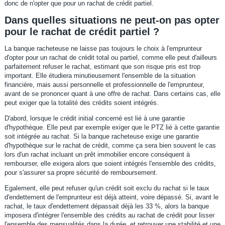
donc de n'opter que pour un rachat de crédit partiel.
Dans quelles situations ne peut-on pas opter
pour le rachat de crédit partiel ?
La banque racheteuse ne laisse pas toujours le choix à l'emprunteur
d'opter pour un rachat de crédit total ou partiel, comme elle peut d'ailleurs
parfaitement refuser le rachat, estimant que son risque pris est trop
important. Elle étudiera minutieusement l'ensemble de la situation
financière, mais aussi personnelle et professionnelle de l'emprunteur,
avant de se prononcer quant à une offre de rachat. Dans certains cas, elle
peut exiger que la totalité des crédits soient intégrés.
D'abord, lorsque le crédit initial concerné est lié à une garantie
d'hypothèque. Elle peut par exemple exiger que le PTZ lié à cette garantie
soit intégrée au rachat. Si la banque racheteuse exige une garantie
d'hypothèque sur le rachat de crédit, comme ça sera bien souvent le cas
lors d'un rachat incluant un prêt immobilier encore conséquent à
rembourser, elle exigera alors que soient intégrés l'ensemble des crédits,
pour s'assurer sa propre sécurité de remboursement.
Egalement, elle peut refuser qu'un crédit soit exclu du rachat si le taux
d'endettement de l'emprunteur est déjà atteint, voire dépassé. Si, avant le
rachat, le taux d'endettement dépassait déjà les 33 %, alors la banque
imposera d'intégrer l'ensemble des crédits au rachat de crédit pour lisser
l'ensemble des mensualités dans la durée, et retrouver une stabilité et une