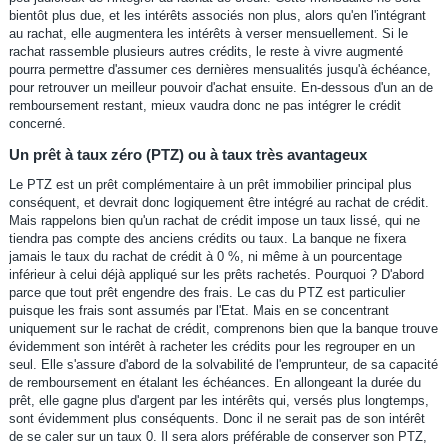
bientôt plus due, et les intérêts associés non plus, alors qu'en l'intégrant
au rachat, elle augmentera les intérêts à verser mensuellement. Si le
rachat rassemble plusieurs autres crédits, le reste à vivre augmenté
pourra permettre d'assumer ces dernières mensualités jusqu'à échéance,
pour retrouver un meilleur pouvoir d'achat ensuite. En-dessous d'un an de
remboursement restant, mieux vaudra donc ne pas intégrer le crédit
concerné.
Un prêt à taux zéro (PTZ) ou à taux très avantageux
Le PTZ est un prêt complémentaire à un prêt immobilier principal plus
conséquent, et devrait donc logiquement être intégré au rachat de crédit.
Mais rappelons bien qu'un rachat de crédit impose un taux lissé, qui ne
tiendra pas compte des anciens crédits ou taux. La banque ne fixera
jamais le taux du rachat de crédit à 0 %, ni même à un pourcentage
inférieur à celui déjà appliqué sur les prêts rachetés. Pourquoi ? D'abord
parce que tout prêt engendre des frais. Le cas du PTZ est particulier
puisque les frais sont assumés par l'Etat. Mais en se concentrant
uniquement sur le rachat de crédit, comprenons bien que la banque trouve
évidemment son intérêt à racheter les crédits pour les regrouper en un
seul. Elle s'assure d'abord de la solvabilité de l'emprunteur, de sa capacité
de remboursement en étalant les échéances. En allongeant la durée du
prêt, elle gagne plus d'argent par les intérêts qui, versés plus longtemps,
sont évidemment plus conséquents. Donc il ne serait pas de son intérêt
de se caler sur un taux 0. Il sera alors préférable de conserver son PTZ,