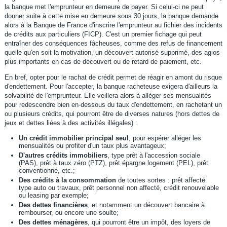
la banque met l'emprunteur en demeure de payer. Si celui-ci ne peut
donner suite à cette mise en demeure sous 30 jours, la banque demande
alors à la Banque de France d'inscrire l'emprunteur au fichier des incidents
de crédits aux particuliers (FICP). C'est un premier fichage qui peut
entraîner des conséquences fâcheuses, comme des refus de financement
quelle qu'en soit la motivation, un découvert autorisé supprimé, des agios
plus importants en cas de découvert ou de retard de paiement, etc.
En bref, opter pour le rachat de crédit permet de réagir en amont du risque
d'endettement. Pour l'accepter, la banque racheteuse exigera d'ailleurs la
solvabilité de l'emprunteur. Elle veillera alors à alléger ses mensualités
pour redescendre bien en-dessous du taux d'endettement, en rachetant un
ou plusieurs crédits, qui pourront être de diverses natures (hors dettes de
jeux et dettes liées à des activités illégales) :
Un crédit immobilier principal seul
, pour espérer alléger les
mensualités ou profiter d'un taux plus avantageux;
D'autres crédits immobiliers
, type prêt à l'accession sociale
(PAS), prêt à taux zéro (PTZ), prêt épargne logement (PEL), prêt
conventionné, etc.;
Des crédits à la consommation
de toutes sortes : prêt affecté
type auto ou travaux, prêt personnel non affecté, crédit renouvelable
ou leasing par exemple;
Des dettes financières
, et notamment un découvert bancaire à
rembourser, ou encore une soulte;
Des dettes ménagères
, qui pourront être un impôt, des loyers de