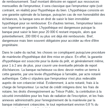
de remboursement. Sauf montant dérisoire en rapport aux ressources
mensuelles de l'emprunteur, il sera classique que l'emprunteur opte (soit
contraint, en réalité) pour l'hypothèque du bien. L'hypothèque consiste en
une garantie optimale de la banque, puisqu'en cas de non honorabilité des
échéances, la banque sera en droit de saisir le bien immobilier
hypothéqué pour se rembourser. En d'autres termes, l'emprunteur laisse
son logement en garantie. L'hypothèque est dangereuse puisque la
banque peut saisir le bien pour 20 000 € restant impayés, alors que
potentiellement, 200 000 € ou plus ont déjà été remboursés. Bref,
dangereuse mais bien souvent obligatoire pour accéder au rêve d'être
propriétaire.
Dans le cadre du rachat, les choses se compliquent puisqu'une procédure
de mainlevée d'hypothèque doit être mise en place. En effet, la garantie
d'hypothèque est souscrite pour la durée du prêt, et généralement même,
pour 1 à 2 ans de plus, pour couvrir une éventuelle période de report
d'échéances. La banque racheteuse va donc devoir mettre un terme à
cette garantie, par une levée d'hypothèque à l'amiable, par acte notarié
authentique. Celle-ci stipulera que l'emprunteur n'est plus redevable
auprès de son créancier initial. Evidemment, à acte notarié, frais à la
charge de l'emprunteur. Le rachat de crédit intègrera donc les frais de
notaire, les droits d'enregistrement au Trésor Public, la contribution à la
sécurité immobilière pour les frais de radiation de l'inscription, et les frais
annexes administratifs pour l'enregistrement de la mainlevée par la
banque initialement créancière, le tout représentant environ 0,8 % du