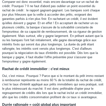
Comparer est donc essentiel, mais encore davantage sur un rachat de
crédit. Pourquoi ? Il ne faut d'abord pas oublier un point essentiel du
rachat de crédit : le rapport gagnant-gagnant. Les banques sont chaque
jour plus frileuses que la veille à accorder des prêts, exigeant des
garanties parfois à n'en plus finir. En rachetant un crédit, il est évident
qu'elles doivent y gagner. Et en effet ! En acceptant de racheter un ou
plusieurs crédits, la banque s'assure de la solvabilité constante de
l'emprunteur, de sa capacité de remboursement, de sa rigueur de gestion
également. Mais surtout, elle y gagne largement. En prêtant autant que la
ou les banques l'ont fait initialement, elle gagne davantage grâce aux
intérêts fixés qui seront dus plus longtemps. La durée du prêt étant
rallongée, les intérêts sont versés plus longtemps. C'est d'ailleurs
pourquoi la négociation du taux d'intérêts est possible. Dès lors que la
banque y gagne, il faut étudier l'offre présentée pour s'assurer que
l'emprunteur y gagne également.
Rachat de crédit immobilier : c'est mieux
Oui, c'est mieux. Pourquoi ? Parce que si le montant du prêt immo restant
à rembourser représente au moins 60 % de la totalité du rachat de crédit,
c'est le taux d'intérêt appliqué aux prêts immobiliers qui sera pratiqué, soit
le plus intéressant du marché. Il est donc préférable d'opter pour le
regroupement de crédits dès lors que le rachat inclut un crédit immobilier,
afin que les crédits consommation profitent de ce taux si avantageux.
Durée rallongée = coût global plus important