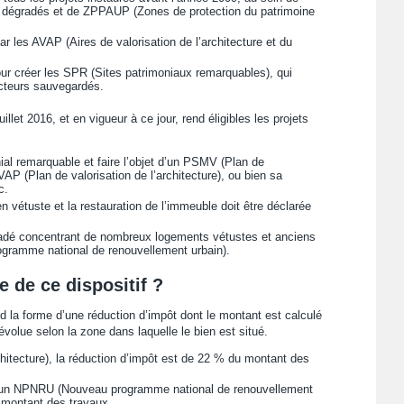
s dégradés et de ZPPAUP (Zones de protection du patrimoine
les AVAP (Aires de valorisation de l’architecture et du
ur créer les SPR (Sites patrimoniaux remarquables), qui
cteurs sauvegardés.
uillet 2016, et en vigueur à ce jour, rend éligibles les projets
nial remarquable et faire l’objet d’un PSMV (Plan de
P (Plan de valorisation de l’architecture), ou bien sa
c.
en vétuste et la restauration de l’immeuble doit être déclarée
gradé concentrant de nombreux logements vétustes et anciens
ogramme national de renouvellement urbain).
e de ce dispositif ?
nd la forme d’une réduction d’impôt dont le montant est calculé
évolue selon la zone dans laquelle le bien est situé.
hitecture), la réduction d’impôt est de 22 % du montant des
 un NPNRU (Nouveau programme national de renouvellement
u montant des travaux.