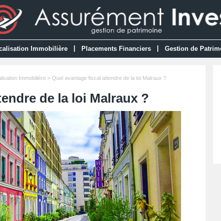
|
|
calisation Immobilière
Placements Financiers
Gestion de Patrim
lisation Immobilière
> Quel avantage fiscal attendre de la loi Malraux ?
tendre de la loi Malraux ?