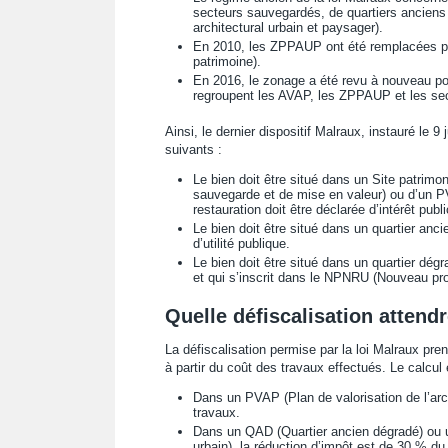
secteurs sauvegardés, de quartiers ancien
architectural urbain et paysager).
En 2010, les ZPPAUP ont été remplacées par 
patrimoine).
En 2016, le zonage a été revu à nouveau po
regroupent les AVAP, les ZPPAUP et les se
Ainsi, le dernier dispositif Malraux, instauré le 9 j
suivants :
Le bien doit être situé dans un Site patrimo
sauvegarde et de mise en valeur) ou d’un PVA
restauration doit être déclarée d’intérêt publi
Le bien doit être situé dans un quartier anci
d’utilité publique.
Le bien doit être situé dans un quartier dé
et qui s’inscrit dans le NPNRU (Nouveau pr
Quelle défiscalisation attendr
La défiscalisation permise par la loi Malraux pre
à partir du coût des travaux effectués. Le calcul 
Dans un PVAP (Plan de valorisation de l’arc
travaux.
Dans un QAD (Quartier ancien dégradé) ou
urbain), la réduction d’impôt est de 30 % d