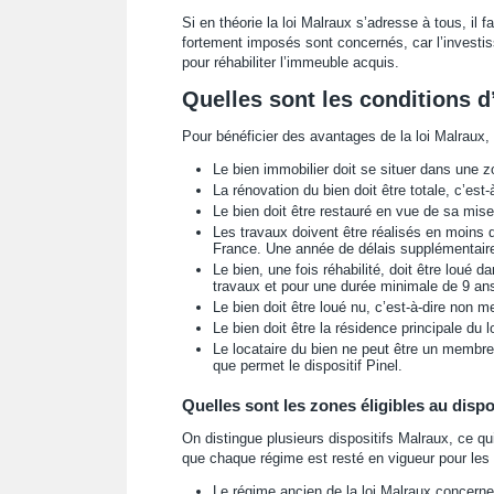
Si en théorie la loi Malraux s’adresse à tous, il f
fortement imposés sont concernés, car l’invest
pour réhabiliter l’immeuble acquis.
Quelles sont les conditions d
Pour bénéficier des avantages de la loi Malraux, il
Le bien immobilier doit se situer dans une zo
La rénovation du bien doit être totale, c’est
Le bien doit être restauré en vue de sa mise
Les travaux doivent être réalisés en moins d
France. Une année de délais supplémentaire
Le bien, une fois réhabilité, doit être lou
travaux et pour une durée minimale de 9 an
Le bien doit être loué nu, c’est-à-dire non m
Le bien doit être la résidence principale du l
Le locataire du bien ne peut être un membre 
que permet le dispositif Pinel.
Quelles sont les zones éligibles au dispo
On distingue plusieurs dispositifs Malraux, ce qui 
que chaque régime est resté en vigueur pour les 
Le régime ancien de la loi Malraux concerne 