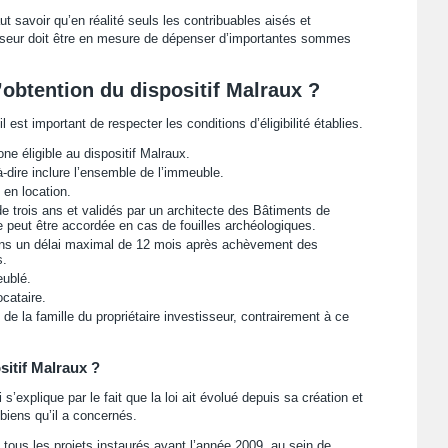
aut savoir qu’en réalité seuls les contribuables aisés et
isseur doit être en mesure de dépenser d’importantes sommes
’obtention du dispositif Malraux ?
 est important de respecter les conditions d’éligibilité établies.
ne éligible au dispositif Malraux.
-à-dire inclure l’ensemble de l’immeuble.
 en location.
e trois ans et validés par un architecte des Bâtiments de
 peut être accordée en cas de fouilles archéologiques.
é dans un délai maximal de 12 mois après achèvement des
s.
eublé.
ocataire.
de la famille du propriétaire investisseur, contrairement à ce
sitif Malraux ?
s’explique par le fait que la loi ait évolué depuis sa création et
biens qu’il a concernés.
tous les projets instaurés avant l’année 2009, au sein de