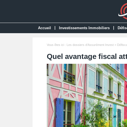
|
|
Accueil
Investissements Immobiliers
Défis
Vous êtes ici :
Les dossiers d'Assurément Invest
>
Défisca
Quel avantage fiscal at