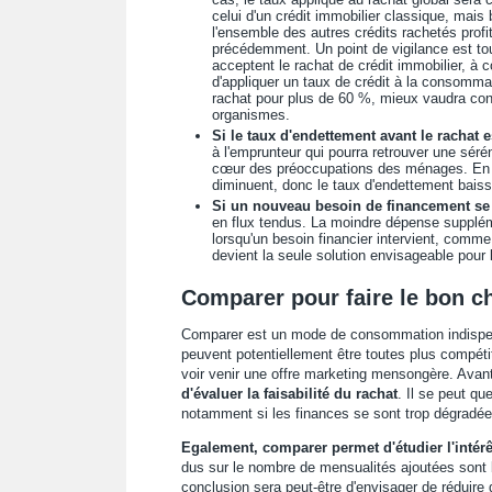
celui d'un crédit immobilier classique, mais 
l'ensemble des autres crédits rachetés profi
précédemment. Un point de vigilance est to
acceptent le rachat de crédit immobilier, à 
d'appliquer un taux de crédit à la consommati
rachat pour plus de 60 %, mieux vaudra conc
organismes.
Si le taux d'endettement avant le rachat e
à l'emprunteur qui pourra retrouver une séré
cœur des préoccupations des ménages. En ét
diminuent, donc le taux d'endettement bais
Si
un nouveau besoin de financement se
en flux tendus. La moindre dépense supplémen
lorsqu'un besoin financier intervient, comme
devient la seule solution envisageable pour 
Comparer pour faire le bon c
Comparer est un mode de consommation indispens
peuvent potentiellement être toutes plus compétiti
voir venir une offre marketing mensongère. Avan
d'évaluer la faisabilité du rachat
. Il se peut qu
notamment si les finances se sont trop dégradée
Egalement, comparer permet d'étudier l'intérê
dus sur le nombre de mensualités ajoutées sont b
conclusion sera peut-être d'envisager de réduir