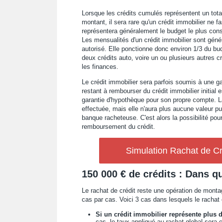
Lorsque les crédits cumulés représentent un total
montant, il sera rare qu'un crédit immobilier ne fa
représentera généralement le budget le plus consé
Les mensualités d'un crédit immobilier sont géné
autorisé. Elle ponctionne donc environ 1/3 du bud
deux crédits auto, voire un ou plusieurs autres 
les finances.
Le crédit immobilier sera parfois soumis à une g
restant à rembourser du crédit immobilier initial 
garantie d'hypothèque pour son propre compte. La
effectuée, mais elle n'aura plus aucune valeur pu
banque racheteuse. C'est alors la possibilité pou
remboursement du crédit.
Simulation Rachat de Cr
150 000 € de crédits : Dans qu
Le rachat de crédit reste une opération de montag
cas par cas. Voici 3 cas dans lesquels le rachat 
Si un crédit immobilier représente plus 
cas, le taux appliqué au rachat global sera 