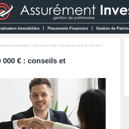
|
|
calisation Immobilière
Placements Financiers
Gestion de Patrim
issements Immobiliers
>
Rachat de Crédit
> Rachat de crédit de 150 000 € :
 000 € : conseils et