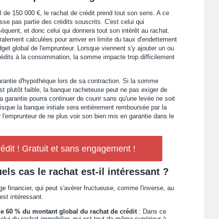
 de 150 000 €, le rachat de crédit prend tout son sens. A ce
sse pas partie des crédits souscrits. C'est celui qui
quent, et donc celui qui donnera tout son intérêt au rachat.
ralement calculées pour arriver en limite du taux d'endettement
get global de l'emprunteur. Lorsque viennent s'y ajouter un ou
crédits à la consommation, la somme impacte trop difficilement
arantie d'hypothèque lors de sa contraction. Si la somme
est plutôt faible, la banque racheteuse peut ne pas exiger de
 garantie pourra continuer de courir sans qu'une levée ne soit
isque la banque initiale sera entièrement remboursée par la
r l'emprunteur de ne plus voir son bien mis en garantie dans le
édit ! Gratuit et sans engagement !
els cas le rachat est-il intéressant ?
e financier, qui peut s'avérer fructueuse, comme l'inverse, au
est intéressant.
de 60 % du montant global du rachat de crédit
: Dans ce
celui du rachat immobilier, qui est tout de même supérieur à