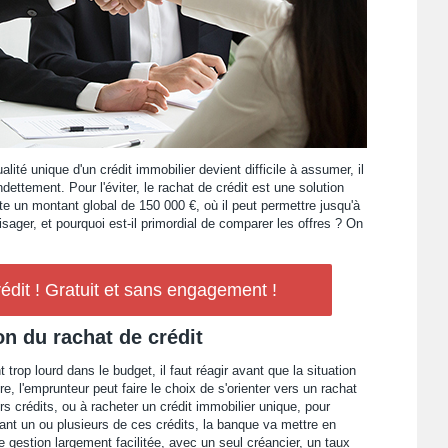
ité unique d'un crédit immobilier devient difficile à assumer, il
ettement. Pour l'éviter, le rachat de crédit est une solution
nte un montant global de 150 000 €, où il peut permettre jusqu'à
ager, et pourquoi est-il primordial de comparer les offres ? On
édit ! Gratuit et sans engagement !
n du rachat de crédit
op lourd dans le budget, il faut réagir avant que la situation
, l'emprunteur peut faire le choix de s'orienter vers un rachat
rs crédits, ou à racheter un crédit immobilier unique, pour
ant un ou plusieurs de ces crédits, la banque va mettre en
 gestion largement facilitée, avec un seul créancier, un taux