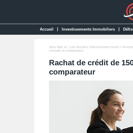
|
|
Accueil
Investissements Immobiliers
Défis
Vous êtes ici :
Les dossiers d'Assurément Invest
>
Invest
conseils et comparateur
Rachat de crédit de 150
comparateur