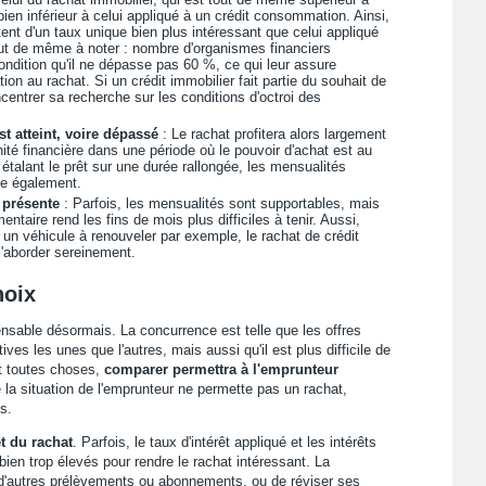
bien inférieur à celui appliqué à un crédit consommation. Ainsi,
tent d'un taux unique bien plus intéressant que celui appliqué
ut de même à noter : nombre d'organismes financiers
condition qu'il ne dépasse pas 60 %, ce qui leur assure
on au rachat. Si un crédit immobilier fait partie du souhait de
entrer sa recherche sur les conditions d'octroi des
st atteint, voire dépassé
: Le rachat profitera alors largement
nité financière dans une période où le pouvoir d'achat est au
alant le prêt sur une durée rallongée, les mensualités
se également.
 présente
: Parfois, les mensualités sont supportables, mais
taire rend les fins de mois plus difficiles à tenir. Aussi,
 un véhicule à renouveler par exemple, le rachat de crédit
l'aborder sereinement.
hoix
able désormais. La concurrence est telle que les offres
ves les unes que l'autres, mais aussi qu'il est plus difficile de
t toutes choses,
comparer permettra à l'emprunteur
e la situation de l'emprunteur ne permette pas un rachat,
s.
t du rachat
. Parfois, le taux d'intérêt appliqué et les intérêts
ien trop élevés pour rendre le rachat intéressant. La
e d'autres prélèvements ou abonnements, ou de réviser ses