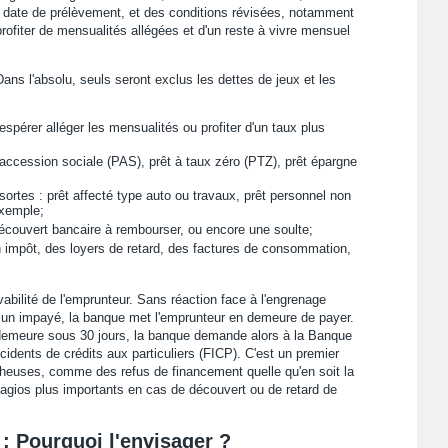
e date de prélèvement, et des conditions révisées, notamment
ofiter de mensualités allégées et d'un reste à vivre mensuel
Dans l'absolu, seuls seront exclus les dettes de jeux et les
 espérer alléger les mensualités ou profiter d'un taux plus
l'accession sociale (PAS), prêt à taux zéro (PTZ), prêt épargne
ortes : prêt affecté type auto ou travaux, prêt personnel non
exemple;
écouvert bancaire à rembourser, ou encore une soulte;
un impôt, des loyers de retard, des factures de consommation,
vabilité de l'emprunteur. Sans réaction face à l'engrenage
 à un impayé, la banque met l'emprunteur en demeure de payer.
n demeure sous 30 jours, la banque demande alors à la Banque
ncidents de crédits aux particuliers (FICP). C'est un premier
heuses, comme des refus de financement quelle qu'en soit la
agios plus importants en cas de découvert ou de retard de
 : Pourquoi l'envisager ?