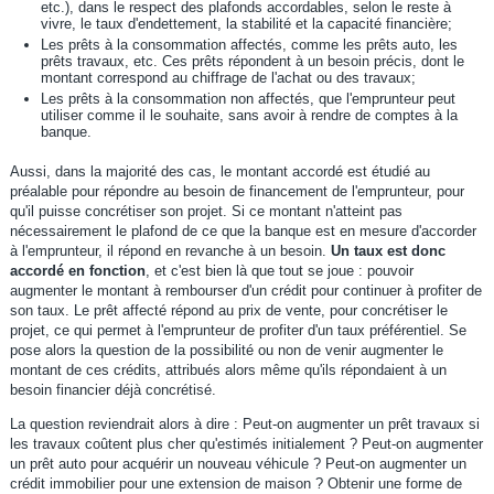
etc.), dans le respect des plafonds accordables, selon le reste à
vivre, le taux d'endettement, la stabilité et la capacité financière;
Les prêts à la consommation affectés, comme les prêts auto, les
prêts travaux, etc. Ces prêts répondent à un besoin précis, dont le
montant correspond au chiffrage de l'achat ou des travaux;
Les prêts à la consommation non affectés, que l'emprunteur peut
utiliser comme il le souhaite, sans avoir à rendre de comptes à la
banque.
Aussi, dans la majorité des cas, le montant accordé est étudié au
préalable pour répondre au besoin de financement de l'emprunteur, pour
qu'il puisse concrétiser son projet. Si ce montant n'atteint pas
nécessairement le plafond de ce que la banque est en mesure d'accorder
à l'emprunteur, il répond en revanche à un besoin.
Un taux est donc
accordé en fonction
, et c'est bien là que tout se joue : pouvoir
augmenter le montant à rembourser d'un crédit pour continuer à profiter de
son taux. Le prêt affecté répond au prix de vente, pour concrétiser le
projet, ce qui permet à l'emprunteur de profiter d'un taux préférentiel. Se
pose alors la question de la possibilité ou non de venir augmenter le
montant de ces crédits, attribués alors même qu'ils répondaient à un
besoin financier déjà concrétisé.
La question reviendrait alors à dire : Peut-on augmenter un prêt travaux si
les travaux coûtent plus cher qu'estimés initialement ? Peut-on augmenter
un prêt auto pour acquérir un nouveau véhicule ? Peut-on augmenter un
crédit immobilier pour une extension de maison ? Obtenir une forme de