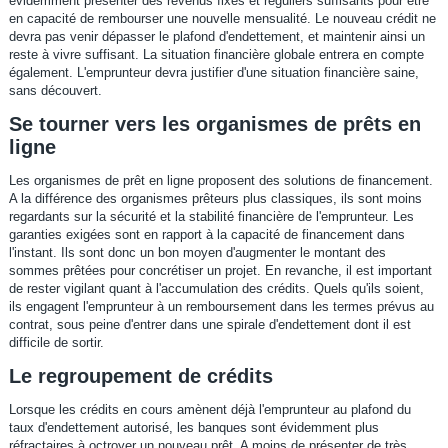
évidemment présenter des revenus fixes et réguliers suffisants pour être
en capacité de rembourser une nouvelle mensualité. Le nouveau crédit ne
devra pas venir dépasser le plafond d'endettement, et maintenir ainsi un
reste à vivre suffisant. La situation financière globale entrera en compte
également. L'emprunteur devra justifier d'une situation financière saine,
sans découvert.
Se tourner vers les organismes de prêts en
ligne
Les organismes de prêt en ligne proposent des solutions de financement.
A la différence des organismes prêteurs plus classiques, ils sont moins
regardants sur la sécurité et la stabilité financière de l'emprunteur. Les
garanties exigées sont en rapport à la capacité de financement dans
l'instant. Ils sont donc un bon moyen d'augmenter le montant des
sommes prêtées pour concrétiser un projet. En revanche, il est important
de rester vigilant quant à l'accumulation des crédits. Quels qu'ils soient,
ils engagent l'emprunteur à un remboursement dans les termes prévus au
contrat, sous peine d'entrer dans une spirale d'endettement dont il est
difficile de sortir.
Le regroupement de crédits
Lorsque les crédits en cours amènent déjà l'emprunteur au plafond du
taux d'endettement autorisé, les banques sont évidemment plus
réfractaires à octroyer un nouveau prêt. A moins de présenter de très