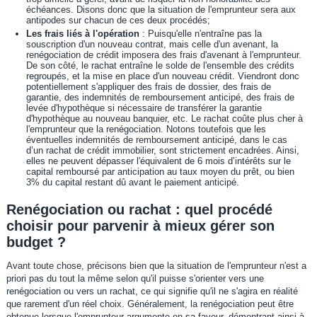
échéances. Disons donc que la situation de l'emprunteur sera aux
antipodes sur chacun de ces deux procédés;
Les frais liés à l'opération
: Puisqu'elle n'entraîne pas la
souscription d'un nouveau contrat, mais celle d'un avenant, la
renégociation de crédit imposera des frais d'avenant à l'emprunteur.
De son côté, le rachat entraîne le solde de l'ensemble des crédits
regroupés, et la mise en place d'un nouveau crédit. Viendront donc
potentiellement s'appliquer des frais de dossier, des frais de
garantie, des indemnités de remboursement anticipé, des frais de
levée d'hypothèque si nécessaire de transférer la garantie
d'hypothèque au nouveau banquier, etc. Le rachat coûte plus cher à
l'emprunteur que la renégociation. Notons toutefois que les
éventuelles indemnités de remboursement anticipé, dans le cas
d’un rachat de crédit immobilier, sont strictement encadrées. Ainsi,
elles ne peuvent dépasser l'équivalent de 6 mois d’intérêts sur le
capital remboursé par anticipation au taux moyen du prêt, ou bien
3% du capital restant dû avant le paiement anticipé.
Renégociation ou rachat : quel procédé
choisir pour parvenir à mieux gérer son
budget ?
Avant toute chose, précisons bien que la situation de l'emprunteur n'est a
priori pas du tout la même selon qu'il puisse s'orienter vers une
renégociation ou vers un rachat, ce qui signifie qu'il ne s'agira en réalité
que rarement d'un réel choix. Généralement, la renégociation peut être
obtenue lorsque l'emprunteur argumente en sa faveur, démontrant ainsi à