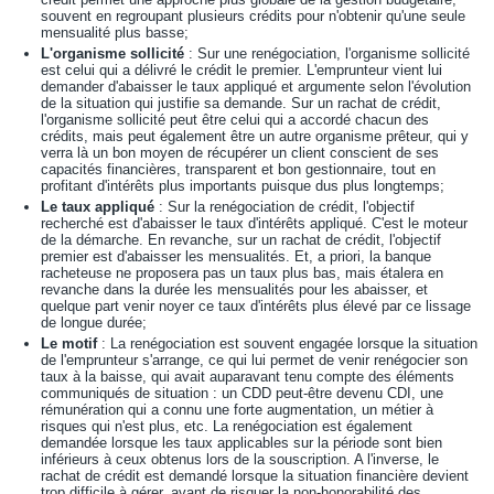
souvent en regroupant plusieurs crédits pour n'obtenir qu'une seule
mensualité plus basse;
L'organisme sollicité
: Sur une renégociation, l'organisme sollicité
est celui qui a délivré le crédit le premier. L'emprunteur vient lui
demander d'abaisser le taux appliqué et argumente selon l'évolution
de la situation qui justifie sa demande. Sur un rachat de crédit,
l'organisme sollicité peut être celui qui a accordé chacun des
crédits, mais peut également être un autre organisme prêteur, qui y
verra là un bon moyen de récupérer un client conscient de ses
capacités financières, transparent et bon gestionnaire, tout en
profitant d'intérêts plus importants puisque dus plus longtemps;
Le taux appliqué
: Sur la renégociation de crédit, l'objectif
recherché est d'abaisser le taux d'intérêts appliqué. C'est le moteur
de la démarche. En revanche, sur un rachat de crédit, l'objectif
premier est d'abaisser les mensualités. Et, a priori, la banque
racheteuse ne proposera pas un taux plus bas, mais étalera en
revanche dans la durée les mensualités pour les abaisser, et
quelque part venir noyer ce taux d'intérêts plus élevé par ce lissage
de longue durée;
Le motif
: La renégociation est souvent engagée lorsque la situation
de l'emprunteur s'arrange, ce qui lui permet de venir renégocier son
taux à la baisse, qui avait auparavant tenu compte des éléments
communiqués de situation : un CDD peut-être devenu CDI, une
rémunération qui a connu une forte augmentation, un métier à
risques qui n'est plus, etc. La renégociation est également
demandée lorsque les taux applicables sur la période sont bien
inférieurs à ceux obtenus lors de la souscription. A l'inverse, le
rachat de crédit est demandé lorsque la situation financière devient
trop difficile à gérer, avant de risquer la non-honorabilité des