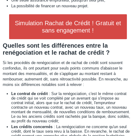
Une seule assurance emprunteur, puisqu'un seul prêt;
La possibilité de financer un nouveau projet.
Simulation Rachat de Crédit ! Gratuit et
sans engagement !
Quelles sont les différences entre la
renégociation et le rachat de crédit ?
Si les procédés de renégociation et de rachat de crédit sont souvent
confondus, ils ont pourtant pour seuls points communs d'abaisser le
montant des mensualités, et de s'appliquer au montant restant à
rembourser, autrement dit, sans rétroactivité possible. En revanche, au
moins six différences notables sont à relever :
Le contrat de crédit
: Sur la renégociation, c'est le même contrat
de crédit qui se voit complété par un avenant qui s'impose au
contrat initial, alors que sur le rachat de crédit, l'emprunteur
contracte un nouveau contrat, avec un nouveau taux, un nouveau
montant de mensualité, de nouvelles conditions de remboursement.
Le ou les anciens crédits sont rachetés par la banque, donc soldés,
au profit du nouveau crédit;
Les crédits concernés
: La renégociation ne concerne qu'un seul
crédit, dont le taux sera revu à la baisse. En revanche, le rachat de
crédit permet une approche plus globale de la gestion budgétaire,