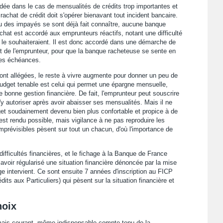
dée dans le cas de mensualités de crédits trop importantes et
rachat de crédit doit s'opérer bienavant tout incident bancaire.
ou des impayés se sont déjà fait connaître, aucune banque
achat est accordé aux emprunteurs réactifs, notant une difficulté
s le souhaiteraient. Il est donc accordé dans une démarche de
rt de l'emprunteur, pour que la banque racheteuse se sente en
res échéances.
ont allégées, le reste à vivre augmente pour donner un peu de
 budget tenable est celui qui permet une épargne mensuelle,
bonne gestion financière. De fait, l'emprunteur peut souscrire
y autoriser après avoir abaisser ses mensualités. Mais il ne
udget soudainement devenu bien plus confortable et propice à de
t rendu possible, mais vigilance à ne pas reproduire les
imprévisibles pèsent sur tout un chacun, d'où l'importance de
ifficultés financières, et le fichage à la Banque de France
 avoir régularisé une situation financière dénoncée par la mise
e intervient. Ce sont ensuite 7 années d'inscription au FICP
ts aux Particuliers) qui pèsent sur la situation financière et
hoix
is courant, même indispensable compte tenu de la