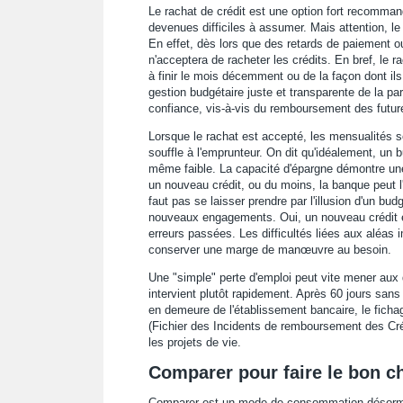
Le rachat de crédit est une option fort recomman
devenues difficiles à assumer. Mais attention, le 
En effet, dès lors que des retards de paiement 
n'acceptera de racheter les crédits. En bref, le r
à finir le mois décemment ou de la façon dont il
gestion budgétaire juste et transparente de la pa
confiance, vis-à-vis du remboursement des futu
Lorsque le rachat est accepté, les mensualités s
souffle à l'emprunteur. On dit qu'idéalement, un
même faible. La capacité d'épargne démontre une 
un nouveau crédit, ou du moins, la banque peut l'
faut pas se laisser prendre par l'illusion d'un b
nouveaux engagements. Oui, un nouveau crédit es
erreurs passées. Les difficultés liées aux aléas 
conserver une marge de manœuvre au besoin.
Une "simple" perte d'emploi peut vite mener aux d
intervient plutôt rapidement. Après 60 jours sans
en demeure de l'établissement bancaire, le fichag
(Fichier des Incidents de remboursement des Crédi
les projets de vie.
Comparer pour faire le bon c
Comparer est un mode de consommation désorma