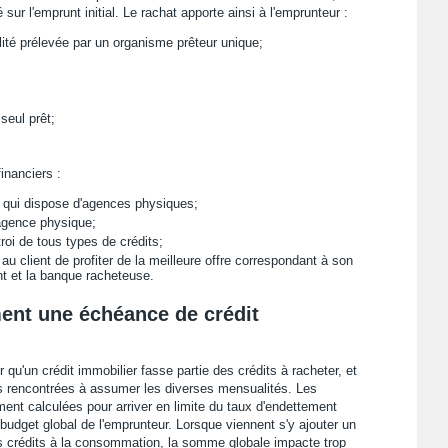
sur l'emprunt initial. Le rachat apporte ainsi à l'emprunteur :
lité prélevée par un organisme prêteur unique;
seul prêt;
inanciers :
é, qui dispose d'agences physiques;
agence physique;
roi de tous types de crédits;
 au client de profiter de la meilleure offre correspondant à son
ient et la banque racheteuse.
ment une échéance de crédit
er qu'un crédit immobilier fasse partie des crédits à racheter, et
és rencontrées à assumer les diverses mensualités. Les
ment calculées pour arriver en limite du taux d'endettement
budget global de l'emprunteur. Lorsque viennent s'y ajouter un
es crédits à la consommation, la somme globale impacte trop