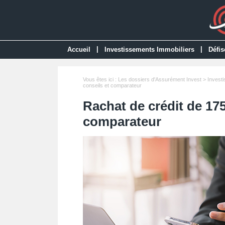
|
|
Accueil
Investissements Immobiliers
Défis
Vous êtes ici :
Les dossiers d'Assurément Invest
>
Invest
conseils et comparateur
Rachat de crédit de 175
comparateur