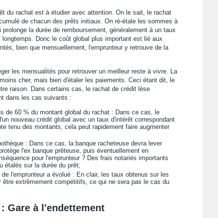
t du rachat est à étudier avec attention. On le sait, le rachat
 cumulé de chacun des prêts initiaux. On ré-étale les sommes à
i prolonge la durée de remboursement, généralement à un taux
 longtemps. Donc le coût global plus important est lié aux
ntés, bien que mensuellement, l'emprunteur y retrouve de la
léger les mensualités pour retrouver un meilleur reste à vivre. La
ins cher, mais bien d'étaler les paiements. Ceci étant dit, le
utre raison. Dans certains cas, le rachat de crédit lèse
t dans les cas suivants :
oins de 60 % du montant global du rachat : Dans ce cas, le
d'un nouveau crédit global avec un taux d'intérêt correspondant
pte tenu des montants, cela peut rapidement faire augmenter
ypothèque : Dans ce cas, la banque racheteuse devra lever
i protège l'ex banque prêteuse, puis éventuellement en
nséquence pour l'emprunteur ? Des frais notariés importants
u étalés sur la durée du prêt;
 de l'emprunteur a évolué : En clair, les taux obtenus sur les
ur être extrêmement compétitifs, ce qui ne sera pas le cas du
 : Gare à l'endettement