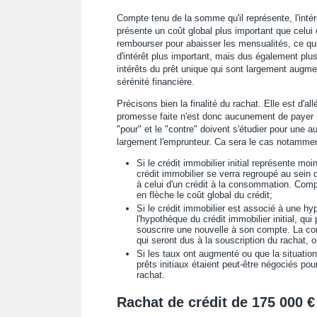
Compte tenu de la somme qu'il représente, l'intérê
présente un coût global plus important que celui
rembourser pour abaisser les mensualités, ce qu
d'intérêt plus important, mais dus également plus
intérêts du prêt unique qui sont largement augme
sérénité financière.
Précisons bien la finalité du rachat. Elle est d'al
promesse faite n'est donc aucunement de payer mo
"pour" et le "contre" doivent s'étudier pour une a
largement l'emprunteur. Ca sera le cas notammen
Si le crédit immobilier initial représente m
crédit immobilier se verra regroupé au sein 
à celui d'un crédit à la consommation. Com
en flèche le coût global du crédit;
Si le crédit immobilier est associé à une h
l'hypothèque du crédit immobilier initial, qu
souscrire une nouvelle à son compte. La co
qui seront dus à la souscription du rachat, o
Si les taux ont augmenté ou que la situation
prêts initiaux étaient peut-être négociés po
rachat.
Rachat de crédit de 175 000 €