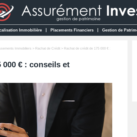
|
|
calisation Immobilière
Placements Financiers
Gestion de Patrim
issements Immobiliers
>
Rachat de Crédit
> Rachat de crédit de 175 000 € :
 000 € : conseils et