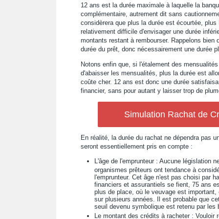
12 ans est la durée maximale à laquelle la banqu
complémentaire, autrement dit sans cautionnem
considèrera que plus la durée est écourtée, plus
relativement difficile d'envisager une durée infé
montants restant à rembourser. Rappelons bien qu
durée du prêt, donc nécessairement une durée plu
Notons enfin que, si l'étalement des mensualités 
d'abaisser les mensualités, plus la durée est all
coûte cher. 12 ans est donc une durée satisfaisan
financier, sans pour autant y laisser trop de plum
Simulation Rachat de Cr
En réalité, la durée du rachat ne dépendra pas u
seront essentiellement pris en compte :
L'âge de l'emprunteur : Aucune législation ne
organismes prêteurs ont tendance à considér
l'emprunteur. Cet âge n'est pas choisi par h
financiers et assurantiels se fient, 75 ans e
plus de place, où le veuvage est important, 
sur plusieurs années. Il est probable que 
seuil devenu symbolique est retenu par les 
Le montant des crédits à racheter : Vouloir