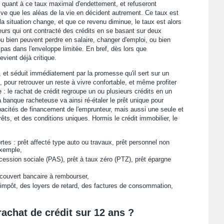
quant à ce taux maximal d'endettement, et refuseront
rrive que les aléas de la vie en décident autrement. Ce taux est
la situation change, et que ce revenu diminue, le taux est alors
urs qui ont contracté des crédits en se basant sur deux
u bien peuvent perdre en salaire, changer d'emploi, ou bien
 pas dans l'enveloppe limitée. En bref, dès lors que
evient déjà critique.
e, et séduit immédiatement par la promesse qu'il sert sur un
 pour retrouver un reste à vivre confortable, et même profiter
: le rachat de crédit regroupe un ou plusieurs crédits en un
a banque racheteuse va ainsi ré-étaler le prêt unique pour
cités de financement de l'emprunteur, mais aussi une seule et
ts, et des conditions uniques. Hormis le crédit immobilier, le
tes : prêt affecté type auto ou travaux, prêt personnel non
exemple,
accession sociale (PAS), prêt à taux zéro (PTZ), prêt épargne
couvert bancaire à rembourser,
 impôt, des loyers de retard, des factures de consommation,
 rachat de crédit sur 12 ans ?