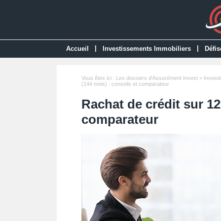
|
|
Accueil
Investissements Immobiliers
Défis
Vous êtes ici :
Les dossiers d'Assurément Invest
>
Invest
(144 mois) : conseils et comparateur
Rachat de crédit sur 12
comparateur