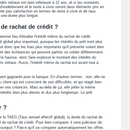
its initiaux est bien inférieure à 12 ans, et si les montants
d'endettement et le reste à vivre seront deux éléments pris en
te pas satisfaction en termes de reste à vivre et de taux
r une durée plus longue.
de rachat de crédit ?
emier lieu d'étudier l'intérêt même du rachat de crédit.
t global plus important, puisque les intérêts du prêt sont plus
ut donc que les frais plus importants qu'il présente soient bien
ilité des échéances qui peuvent parfois se solder différemment.
la hausse, donc faire exploser le montant des intérêts du
s initiaux. Aussi, l'intérêt même du rachat est avant tout à
ent gagnante pour la banque. En d'autres termes : non, elle ne
client qui est conscient de ses difficultés, et qui réagit bien
umer ses créances. Mais au-delà de ça, elle prête la même
ntérêts bien plus élevés et dus plus longtemps. Le prêt
r ?
 le TAEG (Taux annuel effectif global), la durée du rachat de
l du rachat de crédit. Pour bien comparer, il sera judicieux de
Pourquoi ? Parce qu'il va comparer automatiquement les offres