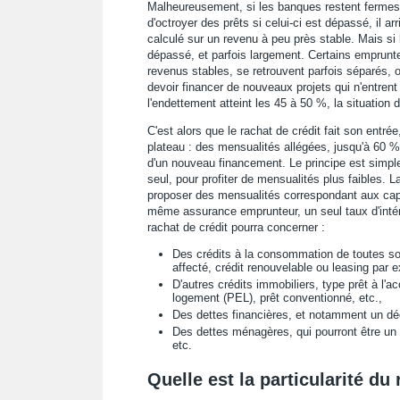
Malheureusement, si les banques restent fermes 
d'octroyer des prêts si celui-ci est dépassé, il a
calculé sur un revenu à peu près stable. Mais si 
dépassé, et parfois largement. Certains emprunte
revenus stables, se retrouvent parfois séparés, o
devoir financer de nouveaux projets qui n'entrent
l'endettement atteint les 45 à 50 %, la situation d
C'est alors que le rachat de crédit fait son entré
plateau : des mensualités allégées, jusqu'à 60 %,
d'un nouveau financement. Le principe est simple 
seul, pour profiter de mensualités plus faibles. L
proposer des mensualités correspondant aux capa
même assurance emprunteur, un seul taux d'intérê
rachat de crédit pourra concerner :
Des crédits à la consommation de toutes sor
affecté, crédit renouvelable ou leasing par 
D'autres crédits immobiliers, type prêt à l'
logement (PEL), prêt conventionné, etc.,
Des dettes financières, et notamment un dé
Des dettes ménagères, qui pourront être un
etc.
Quelle est la particularité du