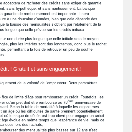
e acceptera de racheter des crédits sans exiger de garantie
ent, sans hypothèque, et sans nantissement. La banque
 la garantie de remboursement est importante. Il sera
rieure à une douzaine d'années, bien que cela dépende des
e la baisse des mensualités s'obtient par l'étalement de la
s longue que celle prévue sur les crédits initiaux.
sur une durée plus longue que celle initiale sera le moyen
ongée, plus les intérêts sont dus longtemps, donc plus le rachat
te, permettant à la fois de retrouver un peu de souffle
es.
édit ! Gratuit et sans engagement !
niquement de la volonté de l'emprunteur. Deux paramètres
 fixe de limite d'âge pour rembourser un crédit. Toutefois, les
ème
er qu'un prêt doit être remboursé au 75
anniversaire de
asard. Selon la table de mortalité à laquelle les organismes
st un âge où les difficultés de santé prennent potentiellement
et où le risque de décès est trop élevé pour engager un crédit
cet âge évolue en même temps que l'espérance de vie, mais ce
banques lors des rachats;
 rembourser des mensualités plus basses sur 12 ans n'est