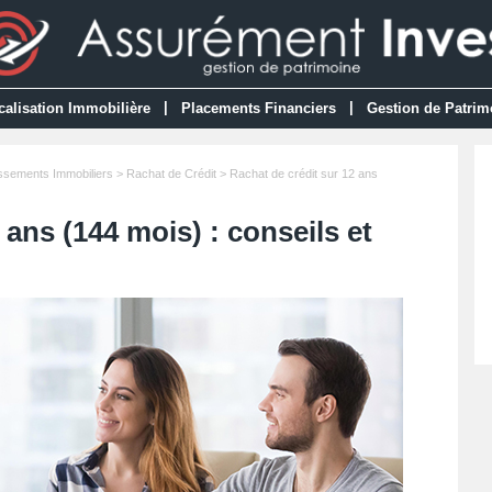
|
|
calisation Immobilière
Placements Financiers
Gestion de Patrim
issements Immobiliers
>
Rachat de Crédit
> Rachat de crédit sur 12 ans
 ans (144 mois) : conseils et