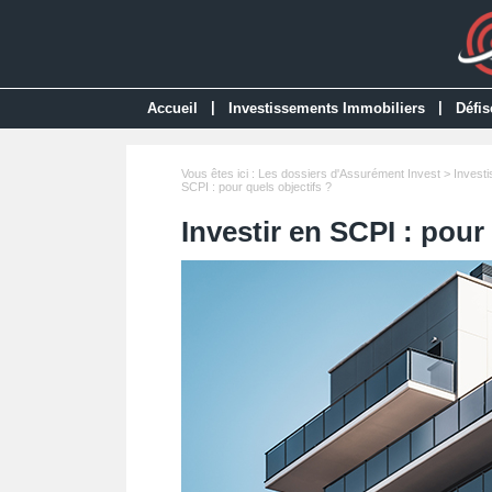
|
|
Accueil
Investissements Immobiliers
Défis
Vous êtes ici :
Les dossiers d'Assurément Invest
>
Invest
SCPI : pour quels objectifs ?
Investir en SCPI : pour