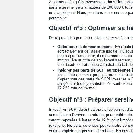
Ajoutons enfin qu'en investissant dans l’immobili
parts à ses héritiers à hauteur de 100 000 € tous
ne s’appliquent. Nous pourrions renommer ce parag
patrimoine".
Objectif n°5 : Optimiser sa fis
Deux procédés permettent d'optimiser sa fiscalit
Opter pour le démembrement
: En n'achet
sort totalement de l'assiette fiscale. Puisqu
perçus par l'usufruitier, il ne se rend ni impo
immobilière au titre de son investissement,
une décote est attribuée à l'achat, du fait de
Intégrer des parts de SCPI européennes à
diversifiées, et ainsi proposer au moins troi
d'opter pour des parts de SCPI investies à l'
allégée car les loyers distribués sont exon
17,2 % tout de même !
Objectif n°6 : Préparer serein
Investir en SCPI durant sa vie active permet d'ac
secondaire à l'arrivée en retraite, pour profiter 
seront imposées à hauteur de 19 % pour l'impôt 
revanche, les parts détenues peuvent être conser
venir compléter sa pension de retraite. En cas d