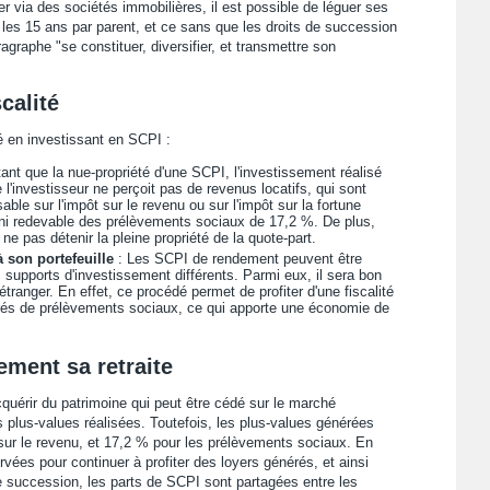
er via des sociétés immobilières, il est possible de léguer ses
 les 15 ans par parent, et ce sans que les droits de succession
raphe "se constituer, diversifier, et transmettre son
calité
é en investissant en SCPI :
ant que la nue-propriété d'une SCPI, l'investissement réalisé
e l'investisseur ne perçoit pas de revenus locatifs, qui sont
sable sur l'impôt sur le revenu ou sur l'impôt sur la fortune
 ni redevable des prélèvements sociaux de 17,2 %. De plus,
 ne pas détenir la pleine propriété de la quote-part.
 son portefeuille
: Les SCPI de rendement peuvent être
s supports d'investissement différents. Parmi eux, il sera bon
étranger. En effet, ce procédé permet de profiter d'une fiscalité
érés de prélèvements sociaux, ce qui apporte une économie de
ement sa retraite
quérir du patrimoine qui peut être cédé sur le marché
des plus-values réalisées. Toutefois, les plus-values générées
sur le revenu, et 17,2 % pour les prélèvements sociaux. En
vées pour continuer à profiter des loyers générés, et ainsi
e succession, les parts de SCPI sont partagées entre les