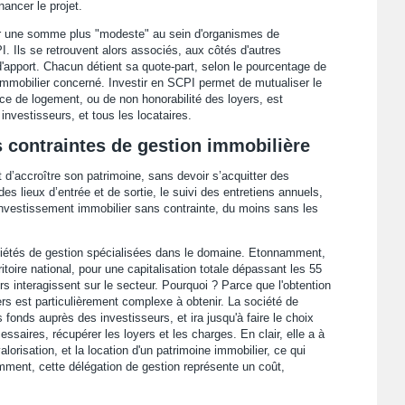
ancer le projet.
tir une somme plus "modeste" au sein d'organismes de
. Ils se retrouvent alors associés, aux côtés d'autres
'apport. Chacun détient sa quote-part, selon le pourcentage de
 immobilier concerné. Investir en SCPI permet de mutualiser le
ance de logement, ou de non honorabilité des loyers, est
investisseurs, et tous les locataires.
es contraintes de gestion immobilière
 d’accroître son patrimoine, sans devoir s’acquitter des
des lieux d’entrée et de sortie, le suivi des entretiens annuels,
 investissement immobilier sans contrainte, du moins sans les
iétés de gestion spécialisées dans le domaine. Etonnamment,
toire national, pour une capitalisation totale dépassant les 55
rs interagissent sur le secteur. Pourquoi ? Parce que l'obtention
rs est particulièrement complexe à obtenir. La société de
 fonds auprès des investisseurs, et ira jusqu'à faire le choix
essaires, récupérer les loyers et les charges. En clair, elle a à
 valorisation, et la location d'un patrimoine immobilier, ce qui
mment, cette délégation de gestion représente un coût,