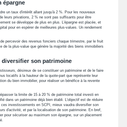
on épargne
indre un taux d'intérêt allant jusqu'à 2 %. Pour les nouveaux
t de leurs privations, 2 % ne sont pas suffisants pour être
ssement se développe de plus en plus. L'épargne est placée, et
apital pour en espérer de meilleures plus-values. Un rendement
de percevoir des revenus fonciers chaque trimestre, par le fruit
te de la plus-value que génère la majorité des biens immobiliers
t diversifier son patrimoine
tisseurs, désireux de se constituer un patrimoine et de le faire
nus locatifs à la hauteur de la quote-part que représente leur
tion du bien immobilier, pour réaliser un bénéfice à la revente
épasser la limite de 15 à 20 % de patrimoine total investi en
fié dans un patrimoine déjà bien établi. L'objectif est de réduire
e ces investissements en SCPI, mieux vaudra diversifier son
eurs d'activité, et par la localisation de son patrimoine. En bref,
ier pour sécuriser au maximum son épargne, sur un placement
é.