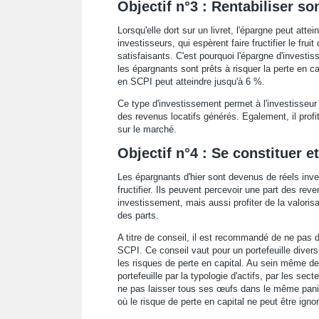
Objectif n°3 : Rentabiliser s
Lorsqu'elle dort sur un livret, l'épargne peut atte
investisseurs, qui espèrent faire fructifier le frui
satisfaisants. C'est pourquoi l'épargne d'investi
les épargnants sont prêts à risquer la perte en c
en SCPI peut atteindre jusqu'à 6 %.
Ce type d'investissement permet à l'investisseur 
des revenus locatifs générés. Egalement, il profi
sur le marché.
Objectif n°4 : Se constituer e
Les épargnants d'hier sont devenus de réels inves
fructifier. Ils peuvent percevoir une part des reve
investissement, mais aussi profiter de la valorisa
des parts.
A titre de conseil, il est recommandé de ne pas d
SCPI. Ce conseil vaut pour un portefeuille diversi
les risques de perte en capital. Au sein même d
portefeuille par la typologie d'actifs, par les sect
ne pas laisser tous ses œufs dans le même pan
où le risque de perte en capital ne peut être ignor