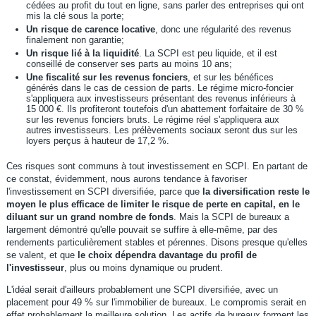
cédées au profit du tout en ligne, sans parler des entreprises qui ont
mis la clé sous la porte;
Un risque de carence locative
, donc une régularité des revenus
finalement non garantie;
Un risque lié à la liquidité
. La SCPI est peu liquide, et il est
conseillé de conserver ses parts au moins 10 ans;
Une fiscalité sur les revenus fonciers
, et sur les bénéfices
générés dans le cas de cession de parts. Le régime micro-foncier
s'appliquera aux investisseurs présentant des revenus inférieurs à
15 000 €. Ils profiteront toutefois d'un abattement forfaitaire de 30 %
sur les revenus fonciers bruts. Le régime réel s'appliquera aux
autres investisseurs. Les prélèvements sociaux seront dus sur les
loyers perçus à hauteur de 17,2 %.
Ces risques sont communs à tout investissement en SCPI. En partant de
ce constat, évidemment, nous aurons tendance à favoriser
l'investissement en SCPI diversifiée, parce que
la diversification reste le
moyen le plus efficace de limiter le risque de perte en capital, en le
diluant sur un grand nombre de fonds
. Mais la SCPI de bureaux a
largement démontré qu'elle pouvait se suffire à elle-même, par des
rendements particulièrement stables et pérennes. Disons presque qu'elles
se valent, et que
le choix dépendra davantage du profil de
l'investisseur
, plus ou moins dynamique ou prudent.
L'idéal serait d'ailleurs probablement une SCPI diversifiée, avec un
placement pour 49 % sur l'immobilier de bureaux. Le compromis serait en
effet probablement la meilleure solution. Les actifs de bureaux forment les