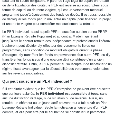
facultatif et l’autre obligatoire. A partir de l’âge légal de départ en retraite
ou de la liquidation des droits, le PER est reversé au souscripteur sous
forme de capital ou de rente viagère, qui est un versement mensuel
programmé jusqu’à épuisement des fonds ou décès. Il est aussi possible
de débloquer les fonds par un mix entre un capital pour financer un projet,
et une rente viagère pour compléter mensuellement la retraite.
Le PER individuel, aussi appelé PERIn, succède au bien connu PERP
(Plan Epargne Retraite Populaire) et au contrat Madelin qui étant
jusqu’alors le contrat retraite des indépendants et professionnels libéraux.
L’adhérent peut décider d’y effectuer des versements libres ou
programmés, sans condition de montant obligatoire durant la phase
d’épargne, d’y transférer les fonds en provenance d’un autre PER, ou d’y
transférer les fonds issus d’une épargne déjà constituée d’un ancien
dispositif retraite. Enfin, le PER permet au souscripteur de bénéficier d’un
régime fiscal avantageux par la déductibilité des versements volontaires
sur les revenus imposables.
Qui peut souscrire un PER individuel ?
S’il est plutôt évident que les PER d’entreprise ne peuvent être souscrits
que par leurs salariés,
le PER individuel est accessible à tous
, sans
aucune distinction ni d’âge, ni de situation ou de revenus. Aussi, un
retraité, un chômeur ou un jeune actif peuvent tout à fait ouvrir un Plan
Epargne Retraite Individuel. Seule la motivation à l’ouverture d’un PER
compte, et elle peut être par le souhait de se constituer un patrimoine