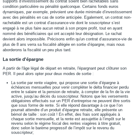
supports d’investissement du contrat soient bien rachetables sans
condition particulière ou pénalité quelconque. Certains fonds euros
dynamiques, par exemple, prévoient une durée minimale d’investissement
avec des pénalités en cas de sortie anticipée. Egalement, un contrat non-
rachetable est un contrat d’assurance-vie dont le souscripteur s’est
engagé à ne plus faire aucun retrait à son propre profit, tout en ayant
nommé des bénéficiaires qui ont accepté leur désignation. Le rachat
devient alors impossible. Précisons enfin qu'un contrat d’assurance-vie de
plus de 8 ans verra sa fiscalité allégée en sortie d’épargne, mais nous
aborderons la fiscalité un peu plus tard.
La sortie d'épargne
A partir de l'âge légal de départ en retraite, l'épargnant peut clôturer son
PER. Il peut alors opter pour deux modes de sortie :
La sortie par rente viagère, qui propose une sortie d’épargne à
échéances mensuelles pour venir compléter le delta financier perdu
entre le salaire et la pension de retraite, à compter de la fin de la vie
active, jusqu’au décès du souscripteur. Notons que les versements
obligatoires effectués sur un PER d’entreprise ne peuvent être sortis
que sous forme de rente. Si elle répond davantage à ce que l’on
pourrait attendre d’un produit d’épargne retraite, elle présente un
bémol de taille : son coût ! En effet, des frais sont appliqués à
chaque sortie mensuelle, et la rente est assujettie à l’impôt sur le
revenu selon le régime fiscal des rentes viagères à titre gratuit,
donc selon le barème progressif de l’impôt sur le revenu du
souscripteur;