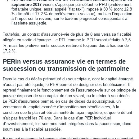
septembre 2017
voient s’appliquer par défaut le PFU (prélèvement
forfaitaire unique, aussi appelé "flat tax") imposé à 30 % (dont 12,8
% d'impôt et 17,2 % de prélèvements sociaux), ou bien l’imposition
à l’impôt sur le revenu, sur le barème progressif correspondant à
l’assiette assujettie.
Toutefois, un contrat d’assurance-vie de plus de 8 ans verra sa fiscalité
allégée en sortie d’épargne. Le PFL comme le PFU seront réduits à 7,5
%, mais les prélèvements sociaux resteront toujours dus à hauteur de
17,2 %.
PERin versus assurance vie en termes de
succession ou transmission de patrimoine
Dans le cas du décès prématuré du souscripteur, dont le capital épargné
n’aurait pas été liquidé, le PER permet de désigner des bénéficiaires. Il
reprend finalement le fonctionnement de l’assurance-vie sur ce principe de
pouvoir disposer de son capital de son vivant, ou le céder à son décès.
Le PER d'assurance permet, en cas de décès du souscripteur, un
versement du capital exonéré d’imposition aux bénéficiaires, à la
condition que le plan ait été alimenté de façon régulière, et que le défunt
n'ait pas franchi les 70 ans. Dans le cas d'un PER individuel
d'investissement, les sommes sont intégrées dans la succession, donc
soumises à la fiscalité associée.
En ce qui concerne la transmission de patrimoine épargné sur un contrat