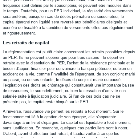
fréquence sont définis par le souscripteur, et peuvent être modulés dans
le temps. Toutefois, pour un PER individuel, la régularité des versements
sera préférée, puisqu’en cas de décès prématuré du souscripteur, le
capital épargné non liquidé sera reversé aux bénéficiaires désignés et
exonéré de fiscalité à la condition de versements effectués régulièrement
et rigoureusement.
Les retraits de capital
La réglementation est plutôt claire concernant les retraits possibles depuis
un PER. Ils ne peuvent s'opérer que pour trois raisons : le départ en
retraite avec la dissolution du PER, l'achat de la résidence principale et le
besoin d'apport financier pour convaincre la banque prêteuse, ou bien un
accident de la vie, comme l'invalidité de l'épargnant, de son conjoint marié
ou pacsé, ou de ses enfants, le décès du conjoint marié ou pacsé,
l’expiration des droits au chômage qui constituerait une importante baisse
de ressources, le surendettement, ou bien la cessation d’activité non
salariée suite à liquidation judiciaire. Si l'un de ces trois cas ne se
présente pas, le capital reste bloqué sur le PER.
A l'inverse, l'assurance vie permet les retraits à tout moment. Sur le
fonctionnement lié à la gestion de son épargne, elle s'apparente
davantage à un livret d'épargne. Le capital est liquidable à tout moment,
sans justification. En revanche, quelques cas particuliers sont à noter.
D'abord, avant d’effectuer tout retrait, il faudra veiller à ce que les