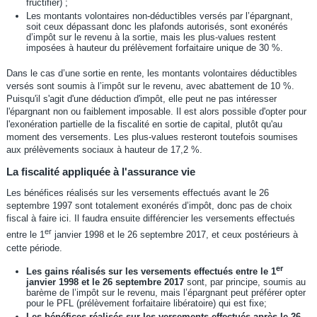
fructifier) ;
Les montants volontaires non-déductibles versés par l’épargnant,
soit ceux dépassant donc les plafonds autorisés, sont exonérés
d’impôt sur le revenu à la sortie, mais les plus-values restent
imposées à hauteur du prélèvement forfaitaire unique de 30 %.
Dans le cas d’une sortie en rente, les montants volontaires déductibles
versés sont soumis à l’impôt sur le revenu, avec abattement de 10 %.
Puisqu'il s'agit d'une déduction d'impôt, elle peut ne pas intéresser
l'épargnant non ou faiblement imposable. Il est alors possible d'opter pour
l'exonération partielle de la fiscalité en sortie de capital, plutôt qu'au
moment des versements. Les plus-values resteront toutefois soumises
aux prélèvements sociaux à hauteur de 17,2 %.
La fiscalité appliquée à l'assurance vie
Les bénéfices réalisés sur les versements effectués avant le 26
septembre 1997 sont totalement exonérés d’impôt, donc pas de choix
fiscal à faire ici. Il faudra ensuite différencier les versements effectués
er
entre le 1
janvier 1998 et le 26 septembre 2017, et ceux postérieurs à
cette période.
er
Les gains réalisés sur les versements effectués entre le 1
janvier 1998 et le 26 septembre 2017
sont, par principe, soumis au
barème de l’impôt sur le revenu, mais l’épargnant peut préférer opter
pour le PFL (prélèvement forfaitaire libératoire) qui est fixe;
Les bénéfices réalisés sur les versements effectués après le 26