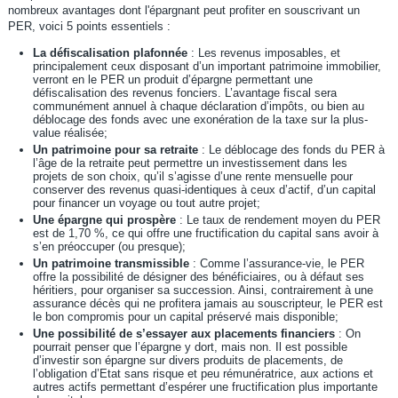
nombreux avantages dont l'épargnant peut profiter en souscrivant un
PER, voici 5 points essentiels :
La défiscalisation plafonnée
: Les revenus imposables, et
principalement ceux disposant d’un important patrimoine immobilier,
verront en le PER un produit d’épargne permettant une
défiscalisation des revenus fonciers. L’avantage fiscal sera
communément annuel à chaque déclaration d’impôts, ou bien au
déblocage des fonds avec une exonération de la taxe sur la plus-
value réalisée;
Un patrimoine pour sa retraite
: Le déblocage des fonds du PER à
l’âge de la retraite peut permettre un investissement dans les
projets de son choix, qu’il s’agisse d’une rente mensuelle pour
conserver des revenus quasi-identiques à ceux d’actif, d’un capital
pour financer un voyage ou tout autre projet;
Une épargne qui prospère
: Le taux de rendement moyen du PER
est de 1,70 %, ce qui offre une fructification du capital sans avoir à
s’en préoccuper (ou presque);
Un patrimoine transmissible
: Comme l’assurance-vie, le PER
offre la possibilité de désigner des bénéficiaires, ou à défaut ses
héritiers, pour organiser sa succession. Ainsi, contrairement à une
assurance décès qui ne profitera jamais au souscripteur, le PER est
le bon compromis pour un capital préservé mais disponible;
Une possibilité de s’essayer aux placements financiers
: On
pourrait penser que l’épargne y dort, mais non. Il est possible
d’investir son épargne sur divers produits de placements, de
l’obligation d’Etat sans risque et peu rémunératrice, aux actions et
autres actifs permettant d’espérer une fructification plus importante