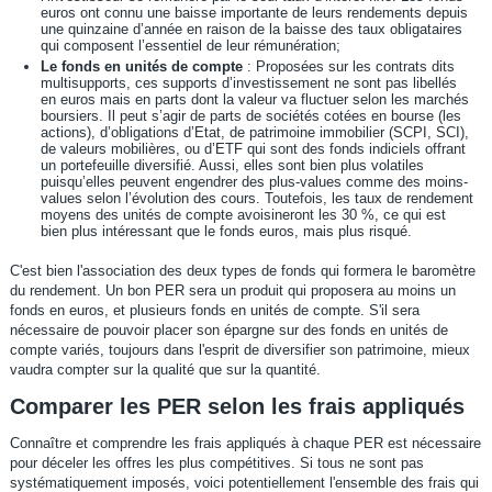
euros ont connu une baisse importante de leurs rendements depuis
une quinzaine d’année en raison de la baisse des taux obligataires
qui composent l’essentiel de leur rémunération;
Le fonds en unités de compte
: Proposées sur les contrats dits
multisupports, ces supports d’investissement ne sont pas libellés
en euros mais en parts dont la valeur va fluctuer selon les marchés
boursiers. Il peut s’agir de parts de sociétés cotées en bourse (les
actions), d’obligations d’Etat, de patrimoine immobilier (SCPI, SCI),
de valeurs mobilières, ou d’ETF qui sont des fonds indiciels offrant
un portefeuille diversifié. Aussi, elles sont bien plus volatiles
puisqu’elles peuvent engendrer des plus-values comme des moins-
values selon l’évolution des cours. Toutefois, les taux de rendement
moyens des unités de compte avoisineront les 30 %, ce qui est
bien plus intéressant que le fonds euros, mais plus risqué.
C'est bien l'association des deux types de fonds qui formera le baromètre
du rendement. Un bon PER sera un produit qui proposera au moins un
fonds en euros, et plusieurs fonds en unités de compte. S'il sera
nécessaire de pouvoir placer son épargne sur des fonds en unités de
compte variés, toujours dans l'esprit de diversifier son patrimoine, mieux
vaudra compter sur la qualité que sur la quantité.
Comparer les PER selon les frais appliqués
Connaître et comprendre les frais appliqués à chaque PER est nécessaire
pour déceler les offres les plus compétitives. Si tous ne sont pas
systématiquement imposés, voici potentiellement l'ensemble des frais qui