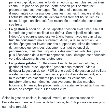
perte en capital, et dans le fonds en euros qui est plus sécurisé en
capital. De par sa souplesse, cette gestion peut sembler ne
présenter que des avantages. Toutefois, elle nécessite
d’importantes connaissances dans les marchés financiers et dans
l’actualité internationale qui viendra régulièrement bousculer les
cours. La gestion libre doit être raisonnée et maîtrisée pour porter
ses fruits.
La gestion à horizon
: Aussi appelée "gestion évolutive", elle est
le mode de gestion appliqué par défaut. Son objectif réside dans
l’idée d’une épargne progressive à long terme, avec un capital qui
fructifie doucement mais sûrement. Aussi, à la souscription, le
capital épargné est investi sur des supports en unités de compte
dynamiques qui sont des placements à haut potentiel de
performance, mais plus risqués sur des marchés volatiles ; puis
plus l’échéance de la retraite approche, plus l’épargne est sécurisée
vers des placements plus protecteurs.
La gestion pilotée
: Suffisamment explicite par son intitulé, la
gestion pilotée, aussi appelée "gestion sous mandat", vise à
déléguer la gestion de son PER à une société de gestion qui veillera
à sélectionner intelligemment les supports d’investissement, et à
faire évoluer les placements pour suivre les variations, les
transformations ou même les bouleversements des marchés
boursiers. Ici aussi, les placements du capital se feront tant sur les
unités de compte que sur les fonds euro.
Selon la gestion choisie, le capital investi, et la connaissance de
l'investisseur dans le domaine de la finance, le PER pourra s'avérer plus
ou moins rentable.