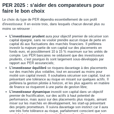
PER 2025 : s'aider des comparateurs pour
faire le bon choix
Le choix du type de PER dépendra essentiellement de son profil
d'investisseur. Il en existe trois, dans lesquels chacun devrait plus ou
moins se retrouver :
L’investisseur prudent
aura pour objectif premier de sécuriser son
capital épargné, sans ne vouloir prendre aucun risque de perte en
capital dû aux fluctuations des marchés financiers. Il préfèrera
investir la majeure partie de son capital sur des placements en
fonds euro, et possiblement 10 à 15 % maximum sur les unités de
compte. Les PER bancaires ne séduisent que des investisseurs
prudents, c’est pourquoi ils sont largement sous-développés par
rapport aux PER assuranciels;
L’investisseur équilibré
se risquera davantage à des placements
sur des marchés plus volatiles, tout en assurant au moins pour
moitié son capital investi. Il souhaitera sécuriser son capital, tout en
présentant une tolérance au risque en misant sur quelques actifs. Il
préfèrera la gestion pilotée à horizon, et les plus aguerris en matière
de finance se risqueront à une partie de gestion libre;
L’investisseur dynamique
investit son capital dans un objectif
premier de fructification, sur des actifs à haut potentiel de
performance, mais aussi sur des placements plus risqués, aimant
miser sur les marchés en développement, les start-up présentant
des projets prometteurs. Il suivra davantage son instinct car il aura
une très forte tolérance au risque, parfaitement conscient que son