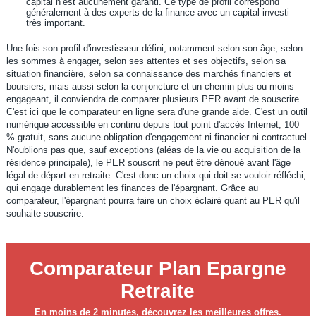
capital n’est aucunement garanti. Ce type de profil correspond
généralement à des experts de la finance avec un capital investi
très important.
Une fois son profil d'investisseur défini, notamment selon son âge, selon
les sommes à engager, selon ses attentes et ses objectifs, selon sa
situation financière, selon sa connaissance des marchés financiers et
boursiers, mais aussi selon la conjoncture et un chemin plus ou moins
engageant, il conviendra de comparer plusieurs PER avant de souscrire.
C'est ici que le comparateur en ligne sera d'une grande aide. C'est un outil
numérique accessible en continu depuis tout point d'accès Internet, 100
% gratuit, sans aucune obligation d'engagement ni financier ni contractuel.
N'oublions pas que, sauf exceptions (aléas de la vie ou acquisition de la
résidence principale), le PER souscrit ne peut être dénoué avant l'âge
légal de départ en retraite. C'est donc un choix qui doit se vouloir réfléchi,
qui engage durablement les finances de l'épargnant. Grâce au
comparateur, l'épargnant pourra faire un choix éclairé quant au PER qu'il
souhaite souscrire.
Comparateur Plan Epargne
Retraite
En moins de 2 minutes, découvrez les meilleures offres.