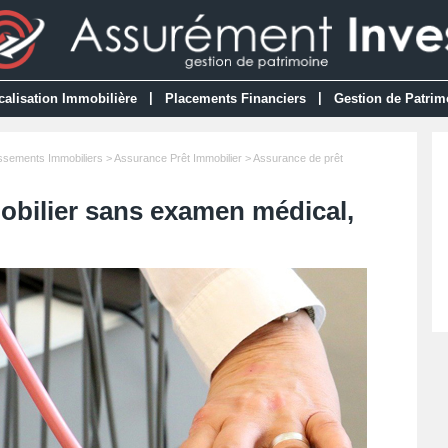
|
|
calisation Immobilière
Placements Financiers
Gestion de Patrim
issements Immobiliers
>
Assurance Prêt Immobilier
> Assurance de prêt
obilier sans examen médical,