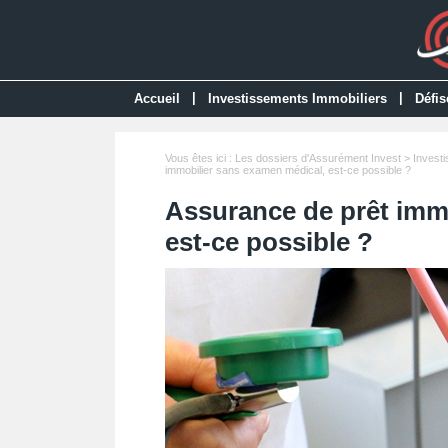
|
|
Accueil
Investissements Immobiliers
Défis
Vous êtes ici :
Les dossiers d'Assurément Invest
>
Invest
immobilier sans examen médical, est-ce possible ?
Assurance de prêt imm
est-ce possible ?