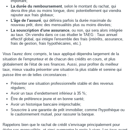
important;
La durée du remboursement
, selon le montant du rachat, qui
devra être plus ou moins longue, donc potentiellement qui viendra
rajouter aux frais globaux;
L'âge de l'assuré
, qui définira parfois la durée maximale du
nouveau prêt, donc des mensualités plus ou moins élevées;
La souscription d'une assurance
, ou non, qui sera alors intégrée
au taux. On viendra dans ce cas étudier le TAEG : Taux annuel
effectif global, qui intègre l'ensemble des frais (intérêts, assurance,
frais de gestion, frais hypothécaires, etc.).
Vous l'aurez donc compris, le taux appliqué dépendra largement de la
situation de l'emprunteur et de chacun des crédits en cours, et plus
globalement de l'état de ses finances. Aussi, pour profiter du meilleur
taux, mieux vaudra présenter une situation la plus stable et sereine qui
puisse être en de telles circonstances :
Présenter une situation professionnelle stable et des revenus
réguliers;
Avoir un taux d’endettement inférieur à 35 %;
Être de préférence jeune et en bonne santé;
Avoir un historique bancaire irréprochable;
Souscrire à une garantie de prêt immobilier, comme l'hypothèque ou
le cautionnement mutuel, pour rassurer la banque.
Rappelons bien que le rachat de crédit s'envisage principalement pour
étaler ses mensualités, et ainsi augmenter le reste à vivre. Les taux ayant