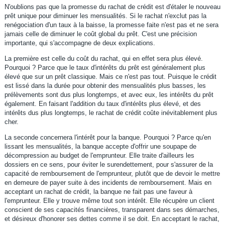
N'oublions pas que la promesse du rachat de crédit est d'étaler le nouveau
prêt unique pour diminuer les mensualités. Si le rachat n'exclut pas la
renégociation d'un taux à la baisse, la promesse faite n'est pas et ne sera
jamais celle de diminuer le coût global du prêt. C'est une précision
importante, qui s'accompagne de deux explications.
La première est celle du coût du rachat, qui en effet sera plus élevé.
Pourquoi ? Parce que le taux d'intérêts du prêt est généralement plus
élevé que sur un prêt classique. Mais ce n'est pas tout. Puisque le crédit
est lissé dans la durée pour obtenir des mensualités plus basses, les
prélèvements sont dus plus longtemps, et avec eux, les intérêts du prêt
également. En faisant l'addition du taux d'intérêts plus élevé, et des
intérêts dus plus longtemps, le rachat de crédit coûte inévitablement plus
cher.
La seconde concernera l'intérêt pour la banque. Pourquoi ? Parce qu'en
lissant les mensualités, la banque accepte d'offrir une soupape de
décompression au budget de l'emprunteur. Elle traite d'ailleurs les
dossiers en ce sens, pour éviter le surendettement, pour s'assurer de la
capacité de remboursement de l'emprunteur, plutôt que de devoir le mettre
en demeure de payer suite à des incidents de remboursement. Mais en
acceptant un rachat de crédit, la banque ne fait pas une faveur à
l'emprunteur. Elle y trouve même tout son intérêt. Elle récupère un client
conscient de ses capacités financières, transparent dans ses démarches,
et désireux d'honorer ses dettes comme il se doit. En acceptant le rachat,