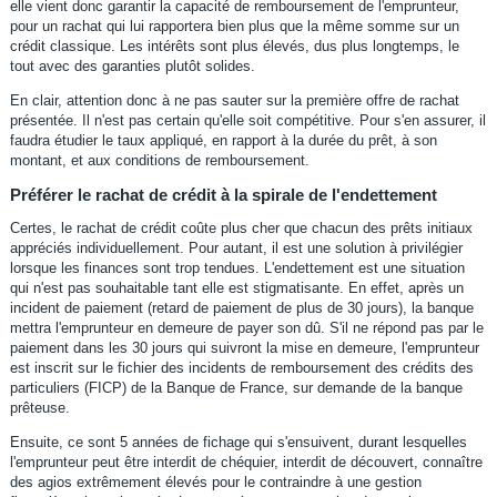
elle vient donc garantir la capacité de remboursement de l'emprunteur,
pour un rachat qui lui rapportera bien plus que la même somme sur un
crédit classique. Les intérêts sont plus élevés, dus plus longtemps, le
tout avec des garanties plutôt solides.
En clair, attention donc à ne pas sauter sur la première offre de rachat
présentée. Il n'est pas certain qu'elle soit compétitive. Pour s'en assurer, il
faudra étudier le taux appliqué, en rapport à la durée du prêt, à son
montant, et aux conditions de remboursement.
Préférer le rachat de crédit à la spirale de l'endettement
Certes, le rachat de crédit coûte plus cher que chacun des prêts initiaux
appréciés individuellement. Pour autant, il est une solution à privilégier
lorsque les finances sont trop tendues. L'endettement est une situation
qui n'est pas souhaitable tant elle est stigmatisante. En effet, après un
incident de paiement (retard de paiement de plus de 30 jours), la banque
mettra l'emprunteur en demeure de payer son dû. S'il ne répond pas par le
paiement dans les 30 jours qui suivront la mise en demeure, l'emprunteur
est inscrit sur le fichier des incidents de remboursement des crédits des
particuliers (FICP) de la Banque de France, sur demande de la banque
prêteuse.
Ensuite, ce sont 5 années de fichage qui s'ensuivent, durant lesquelles
l'emprunteur peut être interdit de chéquier, interdit de découvert, connaître
des agios extrêmement élevés pour le contraindre à une gestion