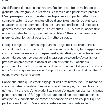
cher.
Au-delà donc du taux, mieux vaudra étudier une offre de rachat dans sa
globalité, en intégrant à la réflexion l'ensemble des paramètres précités.
C'est pourquoi le comparateur en ligne sera un parfait allié
. Il va
comparer automatiquement les offres disponibles auprès de plusieurs
organismes, et notamment celles des banques en ligne, qui proposent
généralement des conditions plus clémentes. 100 % gratuit, accessible
en continu, de chez soi, il permet de profiter d'offres actualisées pour
mieux évaluer le rachat possible à mettre en place.
Lorsqu’il s’agit de sommes importantes à regrouper, de divers crédits
souscrits parfois au sein de divers organismes prêteurs,
faire appel à un
courtier assure un accompagnement spécialisé
par un professionnel
aguerri du secteur. Le courtier sollicitera son portefeuille d’organismes
prêteurs en présentant le dossier de l'emprunteur qu’il connaîtra
parfaitement et qu’il saura valoriser. Il saura également déjouer les offres
non sérieuses qui exposeraient l'emprunteur à davantage de difficultés à
court, moyen ou long terme.
Rappelons enfin qu'un crédit engage et doit être remboursé. Un rachat de
crédit doit être considéré comme un crédit classique, car c'est bien ce
qu'il est. Il convient d'être prudent avant de s'engager, en clarifiant chaque
point, notamment lié à l'hypothèque, aux conditions de remboursement
anticipé, aux conditions de report d'échéance en cas de coup dur qui ne
peut être exclu, etc. L'emprunteur reste évidemment redevable du