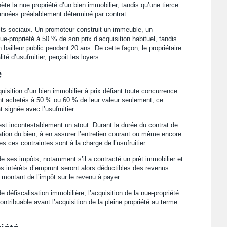
hète la nue propriété d’un bien immobilier, tandis qu’une tierce
années préalablement déterminé par contrat.
its sociaux. Un promoteur construit un immeuble, un
ue-propriété à 50 % de son prix d’acquisition habituel, tandis
 bailleur public pendant 20 ans. De cette façon, le propriétaire
ité d’usufruitier, perçoit les loyers.
é
isition d’un bien immobilier à prix défiant toute concurrence.
nt achetés à 50 % ou 60 % de leur valeur seulement, ce
 signée avec l’usufruitier.
re est incontestablement un atout. Durant la durée du contrat de
tion du bien, à en assurer l’entretien courant ou même encore
s ces contraintes sont à la charge de l’usufruitier.
 de ses impôts, notamment s’il a contracté un prêt immobilier et
es intérêts d’emprunt seront alors déductibles des revenus
 montant de l’impôt sur le revenu à payer.
 défiscalisation immobilière, l’acquisition de la nue-propriété
tribuable avant l’acquisition de la pleine propriété au terme