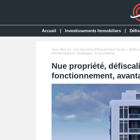
|
|
Accueil
Investissements Immobiliers
Défis
Vous êtes ici :
Les dossiers d'Assurément Invest
>
Défisca
fonctionnement, avantages, inconvénients
Nue propriété, défiscal
fonctionnement, avant