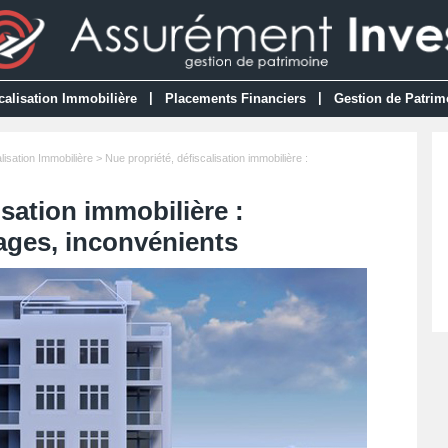
|
|
calisation Immobilière
Placements Financiers
Gestion de Patrim
lisation Immobilière
> Nue propriété, défiscalisation immobilière :
isation immobilière :
ages, inconvénients