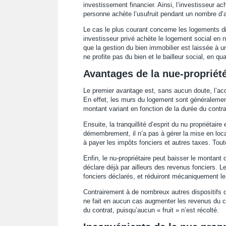
investissement financier. Ainsi, l’investisseur ac
personne achète l’usufruit pendant un nombre d’
Le cas le plus courant concerne les logements d
investisseur privé achète le logement social en n
que la gestion du bien immobilier est laissée à un
ne profite pas du bien et le bailleur social, en qual
Avantages de la nue-propriét
Le premier avantage est, sans aucun doute, l’acqu
En effet, les murs du logement sont généraleme
montant variant en fonction de la durée du contrat
Ensuite, la tranquillité d’esprit du nu propriétai
démembrement, il n’a pas à gérer la mise en loca
à payer les impôts fonciers et autres taxes. Toute
Enfin, le nu-propriétaire peut baisser le montant
déclare déjà par ailleurs des revenus fonciers. L
fonciers déclarés, et réduiront mécaniquement le
Contrairement à de nombreux autres dispositifs de
ne fait en aucun cas augmenter les revenus du con
du contrat, puisqu’aucun « fruit » n’est récolté.