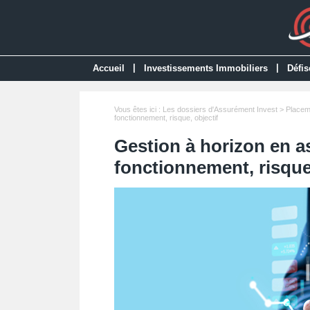
|
|
Accueil
Investissements Immobiliers
Défis
Vous êtes ici :
Les dossiers d'Assurément Invest
>
Placem
fonctionnement, risque, objectif
Gestion à horizon en a
fonctionnement, risque,