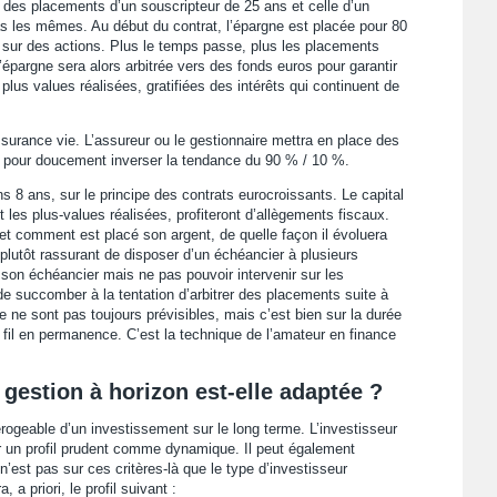
on des placements d’un souscripteur de 25 ans et celle d’un
 les mêmes. Au début du contrat, l’épargne est placée pour 80
sur des actions. Plus le temps passe, plus les placements
, l’épargne sera alors arbitrée vers des fonds euros pour garantir
plus values réalisées, gratifiées des intérêts qui continuent de
’assurance vie. L’assureur ou le gestionnaire mettra en place des
, pour doucement inverser la tendance du 90 % / 10 %.
s 8 ans, sur le principe des contrats eurocroissants. Le capital
ôt les plus-values réalisées, profiteront d’allègements fiscaux.
 et comment est placé son argent, de quelle façon il évoluera
plutôt rassurant de disposer d’un échéancier à plusieurs
son échéancier mais ne pas pouvoir intervenir sur les
e succomber à la tentation d’arbitrer des placements suite à
e ne sont pas toujours prévisibles, mais c’est bien sur la durée
 le fil en permanence. C’est la technique de l’amateur en finance
a gestion à horizon est-elle adaptée ?
érogeable d’un investissement sur le long terme. L’investisseur
er un profil prudent comme dynamique. Il peut également
’est pas sur ces critères-là que le type d’investisseur
 a priori, le profil suivant :