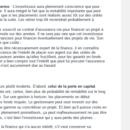
 terme
: L’investisseur aura pleinement conscience que pour
 Il aura intégré le fait que la rentabilité importante que peut
 que si les placements sont réalisés assez tôt sur des unités
 la suite. Les retirer trop tôt reviendrait probablement à
as souscrit un contrat d’assurance vie pour financer un projet à
sée sur des années. Il ne sera pas rare que cet investisseur
inanciers pour financer éventuellement des projets de vie. Son
e que coûte ;
s être nécessairement expert de la finance, il en connaîtra
ence de l’intérêt de placer son argent sur des unités de
sieurs années qu’elles fructifient, pour les garantir en fonds
 et a bien compris tout l’intérêt que peut lui procurer l’assurance
e n’est aucunement due au hasard.
rs plutôt évidents. D’abord,
celui de la perte en capital
.
ont, certes, bien plus de probabilité de rentabilité sur le long
ie. Sur une gestion à horizon, les placements en début
fonds risqués. Le gestionnaire peut oser investir sur des
e gamme ou concrétiser un projet. Et bien qu’il puisse croire en
nt pleinement prometteurs, ça peut malheureusement ne pas être
as, c’est bien l’investisseur qui y aura perdu des plumes…
 la finance qui n’a aucun intérêt, s’il veut conserver sa