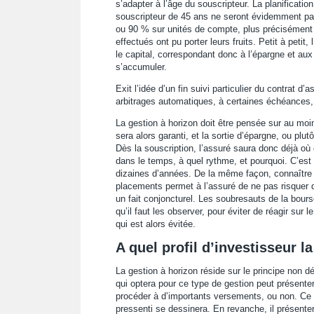
s’adapter à l’âge du souscripteur. La planificati
souscripteur de 45 ans ne seront évidemment pas
ou 90 % sur unités de compte, plus précisément 
effectués ont pu porter leurs fruits. Petit à petit
le capital, correspondant donc à l’épargne et aux 
s’accumuler.
Exit l’idée d’un fin suivi particulier du contrat d
arbitrages automatiques, à certaines échéances
La gestion à horizon doit être pensée sur au moin
sera alors garanti, et la sortie d’épargne, ou plut
Dès la souscription, l’assuré saura donc déjà où
dans le temps, à quel rythme, et pourquoi. C’est 
dizaines d’années. De la même façon, connaître 
placements permet à l’assuré de ne pas risquer d
un fait conjoncturel. Les soubresauts de la bours
qu’il faut les observer, pour éviter de réagir sur
qui est alors évitée.
A quel profil d’investisseur l
La gestion à horizon réside sur le principe non d
qui optera pour ce type de gestion peut présent
procéder à d’importants versements, ou non. Ce n
pressenti se dessinera. En revanche, il présentera,