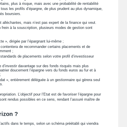
ins, plus à risque, mais avec une probabilité de rentabilité
 tous les profils d’épargne, de plus prudent au plus dynamique,
hés boursiers.
t alléchantes, mais n’est pas expert de la finance qui veut.
 frein à la souscription, plusieurs modes de gestion sont
cte », dirigée par l’épargnant lui-même ;
e contentera de recommander certains placements et de
amment ;
 standards de placements selon votre profil d’investisseur
e d’investir davantage sur des fonds risqués mais plus
patrier doucement l’épargne vers du fonds euros au fur et à
;
dat », entièrement déléguée à un gestionnaire qui gèrera seul
s.
priation. L’objectif pour l’Etat est de favoriser l’épargne pour
sont rendus possibles en ce sens, rendant l’assuré maître de
rizon ?
d’actifs dans le temps, selon un schéma préétabli qui viendra