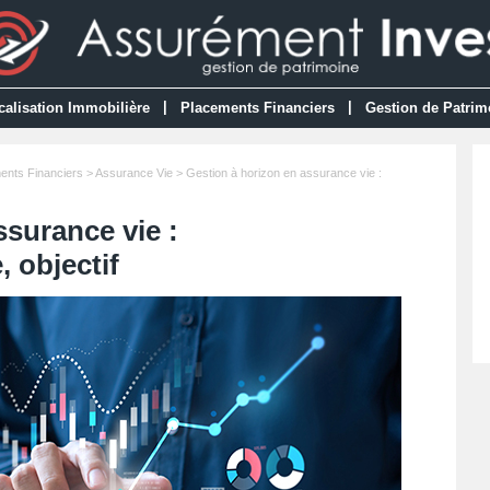
|
|
calisation Immobilière
Placements Financiers
Gestion de Patrim
ents Financiers
>
Assurance Vie
> Gestion à horizon en assurance vie :
ssurance vie :
 objectif