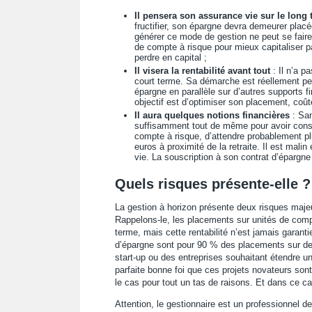
Il pensera son assurance vie sur le long
fructifier, son épargne devra demeurer placée.
générer ce mode de gestion ne peut se faire
de compte à risque pour mieux capitaliser par
perdre en capital ;
Il visera la rentabilité avant tout
: Il n’a p
court terme. Sa démarche est réellement pen
épargne en parallèle sur d’autres supports f
objectif est d’optimiser son placement, coût
Il aura quelques notions financières
: San
suffisamment tout de même pour avoir consci
compte à risque, d’attendre probablement plu
euros à proximité de la retraite. Il est malin
vie. La souscription à son contrat d’épargn
Quels risques présente-elle ?
La gestion à horizon présente deux risques majeu
Rappelons-le, les placements sur unités de compte 
terme, mais cette rentabilité n’est jamais garant
d’épargne sont pour 90 % des placements sur des 
start-up ou des entreprises souhaitant étendre un
parfaite bonne foi que ces projets novateurs so
le cas pour tout un tas de raisons. Et dans ce c
Attention, le gestionnaire est un professionnel de