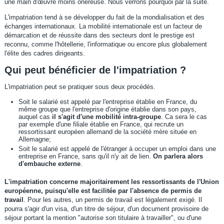
une main d'œuvre moins onéreuse. Nous verrons pourquoi par la suite.
L'impatriation tend à se développer du fait de la mondialisation et des
échanges internationaux. La mobilité internationale est un facteur de
démarcation et de réussite dans des secteurs dont le prestige est
reconnu, comme l'hôtellerie, l'informatique ou encore plus globalement
l'élite des cadres dirigeants.
Qui peut bénéficier de l'impatriation ?
L'impatriation peut se pratiquer sous deux procédés.
Soit le salarié est appelé par l'entreprise établie en France, du
même groupe que l'entreprise d'origine établie dans son pays,
auquel cas
il s'agit
d'une mobilité intra-groupe
. Ca sera le cas
par exemple d'une filiale établie en France, qui recrute un
ressortissant européen allemand de la société mère située en
Allemagne;
Soit le salarié est appelé de l'étranger à occuper un emploi dans une
entreprise en France, sans qu'il n'y ait de lien.
On parlera alors
d'embauche externe
.
L'impatriation concerne majoritairement les ressortissants de l'Union
européenne, puisqu'elle est facilitée par l'absence de permis de
travail
. Pour les autres, un permis de travail est légalement exigé. Il
pourra s'agir d'un visa, d'un titre de séjour, d'un document provisoire de
séjour portant la mention "autorise son titulaire à travailler", ou d'une