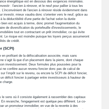
rmance énergétique est en dessous des exigences minimales.
estir : l'ancien à rénover, et le neuf pour pallier à tous les
. L'inconvénient de l'ancien à rénover réside évidemment dans
ur investir, mieux vaudra donc s'orienter vers le neuf, grâce au
 à la déductibilité d'une partie de l'achat selon la durée
 bien est acquis à terme, donc promet l'augmentation du
e de diversification du portefeuille d'investissements, le
mmobilière tout en contractant un prêt immobilier, ce qui évite
ent. Le risque est moindre puisque les loyers perçus assumeront
tés de crédit.
er (SCPI)
en profitant de la défiscalisation associée, mais sans
 ne s’agit là que d’un placement dans la pierre, dont chaque
e son investissement. Deux formules plus poussées pour la
qui ne confère aucun revenu foncier donc pas de calcul de
 sur l’impôt sur le revenu, ou encore la SCPI de déficit foncier,
 un déficit foncier à partager entre investisseurs à hauteur de
de charge.
s le sens où il consiste également à rassembler des capitaux
. En revanche, l'engagement est quelque peu différent. Le co-
r un promoteur immobilier, en vue de la revente à des