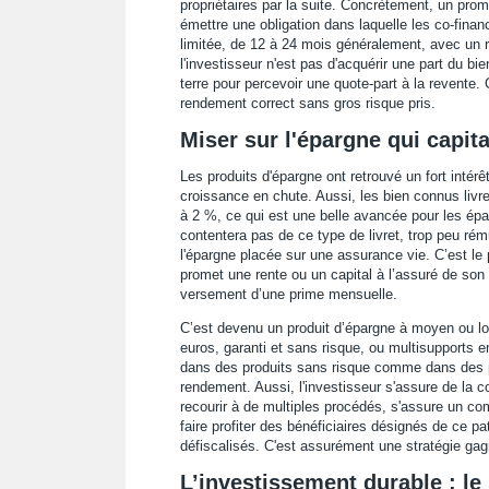
propriétaires par la suite. Concrètement, un prom
émettre une obligation dans laquelle les co-fina
limitée, de 12 à 24 mois généralement, avec un 
l'investisseur n'est pas d'acquérir une part du b
terre pour percevoir une quote-part à la revente.
rendement correct sans gros risque pris.
Miser sur l'épargne qui capita
Les produits d'épargne ont retrouvé un fort inté
croissance en chute. Aussi, les bien connus livr
à 2 %, ce qui est une belle avancée pour les épar
contentera pas de ce type de livret, trop peu rému
l'épargne placée sur une assurance vie. C’est le 
promet une rente ou un capital à l’assuré de son
versement d’une prime mensuelle.
C’est devenu un produit d’épargne à moyen ou lo
euros, garanti et sans risque, ou multisupports e
dans des produits sans risque comme dans des p
rendement. Aussi, l'investisseur s'assure de la co
recourir à de multiples procédés, s'assure un comp
faire profiter des bénéficiaires désignés de ce p
défiscalisés. C'est assurément une stratégie gag
L’investissement durable : le