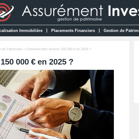
|
|
calisation Immobilière
Placements Financiers
Gestion de Patrim
n de Patrimoine
> Comment bien investir 150 000 € en 2025 ?
150 000 € en 2025 ?