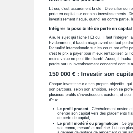
Et oui, c'est assurément la clé ! Diversifier son 
perte en capital sur certains investissements. Di
investissement risqué, quand, en contre partie, l
Intégrer la possibilité de perte en capital
Aïe, le sujet qui fâche ! Et oui, il faut l'intégrer, 
Evidemment, il faudra réagir avant de tout perdr
l'actualité internationale sur les cours par effet p
c'est le prix à payer pour mieux rentabiliser. Si l’
moins-value ne peut être écarté. Aussi, il faudra
perdre sur un investissement concentré dont le m
150 000 € : Investir son capit
Chaque investisseur a ses propres objectifs, qui s
son parcours, selon son ambition, selon sa profess
plusieurs profils d'investisseurs existent, et seu
d'eux.
Le profil prudent
: Généralement novice et i
orienter son capital vers des placements fia
de perte de capital;
Le profil modéré ou pragmatique
: Ce typ
soit connu, mesuré et maîtrisé. Lui non plu
à générer davantage de rendement qu'un simpl