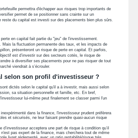
portefeuille permettra d'échapper aux risques trop importants de
versifier permet de se positionner sans crainte sur un
e reste du capital est investi sur des placements bien plus sûrs.
la perte en capital fait partie du "jeu" de l'investissement.
e. Mais la fluctuation permanente des taux, et les impacts de
apillon, présenteront un risque de perte en capital. Et parfois,
objectif est d’investir sur des secteurs cotés, le risque de
 tendre à diversifier ses placements pour ne pas risquer de tout
arché viendrait à s’écrouler.
al selon son profil d'investisseur ?
ont dictés selon le capital qu'il a à investir, mais aussi selon
ion, sa situation personnelle et famille, etc. En bref,
l l'investisseur lui-même peut finalement se classer parmi l'un
nexpérimenté dans la finance, l'investisseur prudent préfèrera
bles et sécurisés, ne leur faisant prendre quasi-aucun risque
e d’investisseur acceptera une part de risque à condition qu’il
s n'est pas expert de la finance, mais cherchera tout de même
e livret réglementé, avec un ratio rentabilité/risque très