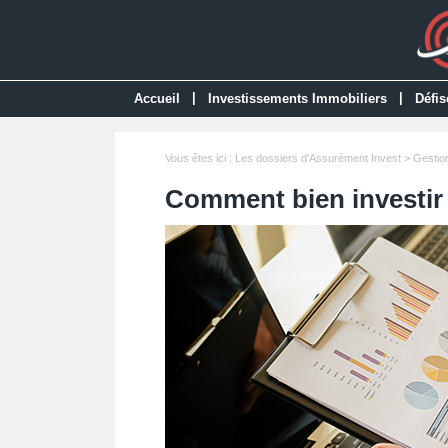
|
|
Accueil
Investissements Immobiliers
Défis
Vous êtes ici :
Les dossiers d'Assurément Invest
>
Gestio
Comment bien investir 