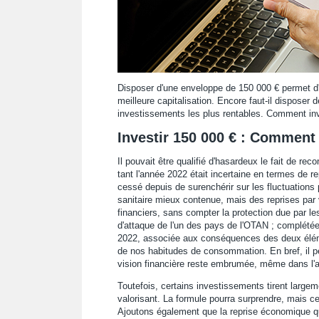
Disposer d'une enveloppe de 150 000 € permet d'
meilleure capitalisation. Encore faut-il disposer 
investissements les plus rentables. Comment inv
Investir 150 000 € : Comment 
Il pouvait être qualifié d'hasardeux le fait de 
tant l'année 2022 était incertaine en termes de r
cessé depuis de surenchérir sur les fluctuation
sanitaire mieux contenue, mais des reprises par 
financiers, sans compter la protection due par le
d'attaque de l'un des pays de l'OTAN ; complété
2022, associée aux conséquences des deux élém
de nos habitudes de consommation. En bref, il peu
vision financière reste embrumée, même dans l'a
Toutefois, certains investissements tirent largeme
valorisant. La formule pourra surprendre, mais cer
Ajoutons également que la reprise économique qui