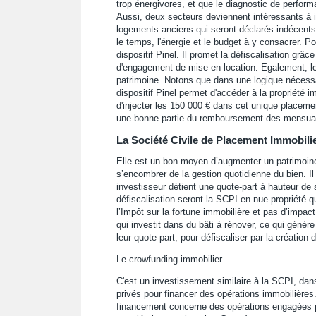
trop énergivores, et que le diagnostic de perfo
Aussi, deux secteurs deviennent intéressants à inv
logements anciens qui seront déclarés indécents
le temps, l'énergie et le budget à y consacrer. Po
dispositif Pinel. Il promet la défiscalisation grâce
d'engagement de mise en location. Egalement, le
patrimoine. Notons que dans une logique nécessair
dispositif Pinel permet d'accéder à la propriété i
d'injecter les 150 000 € dans cet unique placem
une bonne partie du remboursement des mensuali
La Société Civile de Placement Immobili
Elle est un bon moyen d’augmenter un patrimoine 
s’encombrer de la gestion quotidienne du bien. Il
investisseur détient une quote-part à hauteur d
défiscalisation seront la SCPI en nue-propriété 
l’Impôt sur la fortune immobilière et pas d’impact
qui investit dans du bâti à rénover, ce qui génère
leur quote-part, pour défiscaliser par la création 
Le crowfunding immobilier
C'est un investissement similaire à la SCPI, dan
privés pour financer des opérations immobilières
financement concerne des opérations engagées pa