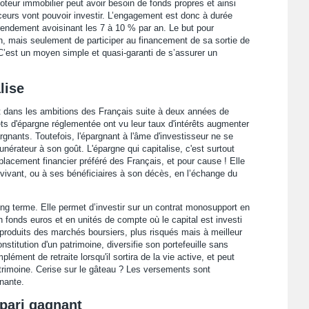
oteur immobilier peut avoir besoin de fonds propres et ainsi
nceurs vont pouvoir investir. L’engagement est donc à durée
rendement avoisinant les 7 à 10 % par an. Le but pour
ien, mais seulement de participer au financement de sa sortie de
 C’est un moyen simple et quasi-garanti de s’assurer un
lise
rêt dans les ambitions des Français suite à deux années de
ets d'épargne réglementée ont vu leur taux d'intérêts augmenter
gnants. Toutefois, l'épargnant à l'âme d'investisseur ne se
nérateur à son goût. L'épargne qui capitalise, c'est surtout
placement financier préféré des Français, et pour cause ! Elle
 vivant, ou à ses bénéficiaires à son décès, en l’échange du
ng terme. Elle permet d’investir sur un contrat monosupport en
n fonds euros et en unités de compte où le capital est investi
roduits des marchés boursiers, plus risqués mais à meilleur
nstitution d'un patrimoine, diversifie son portefeuille sans
lément de retraite lorsqu'il sortira de la vie active, et peut
atrimoine. Cerise sur le gâteau ? Les versements sont
nante.
 pari gagnant