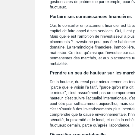
gestionnaires de patrimoine par exemple, pour év
fructueux.
Parfaire ses connaissances financières
Oui, le conseiller en placement financier est là p
capital de faire appel à ses services. Oui, il est 
Mais quelle est l'ambition de l'investisseur à plu
placements ? Investir ne peut pas être habilem
domaine. La terminologie financière, immobilière
maîtrisée. Ce n'est qu'ainsi que l'investisseur s
permanentes des marchés, et aux placements tro
rentabilité.
Prendre un peu de hauteur sur les march
De la hauteur, du recul pour mieux cerner les te
"parce que le voisin l'a fait", "parce qu'on m'a di
le mieux", n'est assurément pas un comportement 
hauteur, c'est suivre l'actualité internationale, 
peut-être pas suffisamment aujourd'hui, mais qui 
c'est s'ouvrir à des investissements plus incertai
comprendre que la cause environnementale, l'innov
sécurité, la proximité et le local, et enfin la coh
fructueux demain, parce qu'après l'abondance, il y 
Diversifier son portefeuille