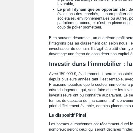
favorable;
Le profil dynamique ou opportuniste
: Bi
évolutions des marchés, il saura profiter de
sociétales, environnementales ou autres, pou
parfaitement connu, et c’est en pleine consc
coup de poker prometteur.
Bien souvent désormais, un quatrième profil sera
l'intégrons pas au classement car, selon nous, 
investisseur de demain. Il s'agit là plutôt d'un ty
davantage une façon de considérer son capital à 
Investir dans l'immobilier : la
Avec 150 000 €, évidemment, il sera impossible d
depuis plusieurs années tant il est rentable, ave
Précisons toutefois que le secteur immobilier a
crise du logement qui, sans faire chuter les inve
investisseurs ont pu connaître auparavant. Le sect
termes de capacité de financement, d'inconvénient
priori difficilement évitable, certains placements 
Le dispositif Pinel
Les normes européennes ont récemment durci le
nombreux seront ceux qui seront déclarés "indécen