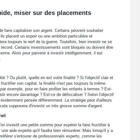
apide, miser sur des placements
e faire capitaliser son argent. Certains peuvent souhaiter
ils placent un espoir ou une ambition particulière et
ra toujours le nerf de la guerre. Toutefois, bien investir ne se
 record. Certains investissements sont bloqués ou doivent être
rme. Alors pour parvenir à investir intelligemment, il est
.
é ? Ou plutôt, quelle en est votre finalité ? Si l'objectif clair et
ructifier son capital, la finalité n'est pas toujours la même.
par exemple, pour en faire profiter les enfants à termes ? Est-
tir encore davantage ? Est-ce de défiscaliser ? Selon l'objectif
a évidemment pensée différemment. La stratégie peut d'ailleurs
 cela supposera d'investir un très grosse somme d'argent.
nel
'on investit une petite somme pour espérer la faire fructifier à
er une aide experte qu'il faudra bien rémunérer. Mais lorsqu'il y a
e préférer s'entourer de professionnels experts, comme les