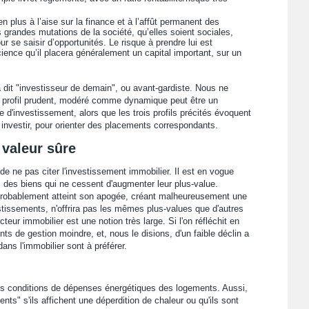
en plus à l’aise sur la finance et à l’affût permanent des
s grandes mutations de la société, qu’elles soient sociales,
r se saisir d’opportunités. Le risque à prendre lui est
ience qu’il placera généralement un capital important, sur un
 dit "investisseur de demain", ou avant-gardiste. Nous ne
le profil prudent, modéré comme dynamique peut être un
pe d'investissement, alors que les trois profils précités évoquent
investir, pour orienter des placements correspondants.
 valeur sûre
e ne pas citer l'investissement immobilier. Il est en vogue
c des biens qui ne cessent d'augmenter leur plus-value.
 probablement atteint son apogée, créant malheureusement une
stissements, n'offrira pas les mêmes plus-values que d'autres
eur immobilier est une notion très large. Si l'on réfléchit en
s de gestion moindre, et, nous le disions, d'un faible déclin a
dans l'immobilier sont à préférer.
s conditions de dépenses énergétiques des logements. Aussi,
ts" s'ils affichent une déperdition de chaleur ou qu'ils sont