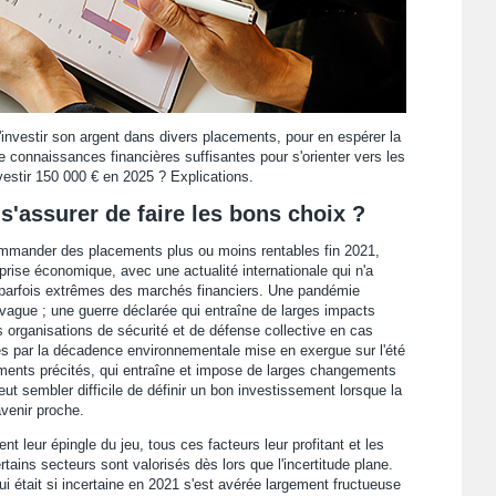
investir son argent dans divers placements, pour en espérer la
de connaissances financières suffisantes pour s'orienter vers les
estir 150 000 € en 2025 ? Explications.
s'assurer de faire les bons choix ?
recommander des placements plus ou moins rentables fin 2021,
eprise économique, avec une actualité internationale qui n'a
s parfois extrêmes des marchés financiers. Une pandémie
vague ; une guerre déclarée qui entraîne de larges impacts
s organisations de sécurité et de défense collective en cas
es par la décadence environnementale mise en exergue sur l'été
ents précités, qui entraîne et impose de larges changements
t sembler difficile de définir un bon investissement lorsque la
venir proche.
nt leur épingle du jeu, tous ces facteurs leur profitant et les
tains secteurs sont valorisés dès lors que l'incertitude plane.
 était si incertaine en 2021 s'est avérée largement fructueuse