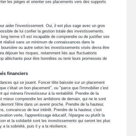
iter les pièges et orienter ses placements vers des supports
our aider l'investissement. Oui, il est plus sage avec un gros
possible de lui confier la gestion totale des investissements.
s long terme s'il est incapable de comprendre ou de justifier ses
ent réalisé sans un minimum de connaissances dans le
, boursière ou autre selon les investissements visés devra être
aura déjouer les risques, notamment liés aux fluctuations
p alléchants pour être honnêtes ou tenir leurs promesses de
és financiers
ndances qui se jouent. Foncer tête baissée sur un placement
t que c'était un bon placement", ou "parce que l'immobilier c'est
qui mènera l'investisseur à la rentabilité. Prendre de la
c'est mieux comprendre les ambitions de demain, qui ne le sont
devront l'être dans un avenir proche. Prendre de la hauteur,
ns, convaincus de leur intérêt. Prendre de la hauteur, c'est
ation verte, l'apprentissage éducatif, l'épargne ou plutôt la
ésion et la solidarité sont les investissements qui seront les plus
a la sobriété, puis il y a la résilience.