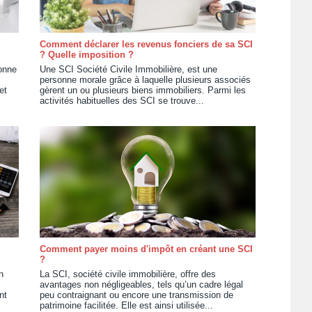
Comment déclarer les revenus fonciers de sa SCI
? Quelle imposition ?
onne
Une SCI Société Civile Immobilière, est une
personne morale grâce à laquelle plusieurs associés
et
gèrent un ou plusieurs biens immobiliers. Parmi les
activités habituelles des SCI se trouve...
Comment payer moins d'impôt en créant une SCI
?
n
La SCI, société civile immobilière, offre des
avantages non négligeables, tels qu’un cadre légal
nt
peu contraignant ou encore une transmission de
patrimoine facilitée. Elle est ainsi utilisée...