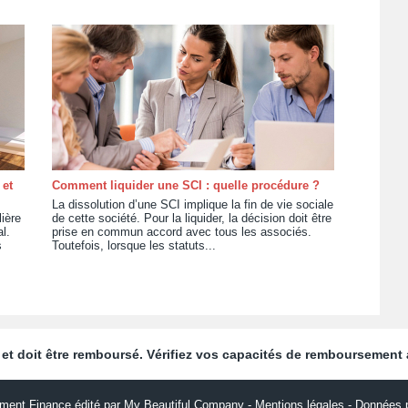
 et
Comment liquider une SCI : quelle procédure ?
La dissolution d’une SCI implique la fin de vie sociale
ière
de cette société. Pour la liquider, la décision doit être
l.
prise en commun accord avec tous les associés.
s
Toutefois, lorsque les statuts...
et doit être remboursé. Vérifiez vos capacités de remboursement
ment Finance édité par My Beautiful Company -
Mentions légales
-
Données p