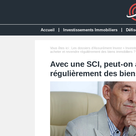
|
|
Accueil
Investissements Immobiliers
Défis
Vous êtes ici :
Les dossiers d'Assurément Invest
>
Invest
acheter et revendre régulièrement des biens immobiliers ?
Avec une SCI, peut-on 
régulièrement des bien