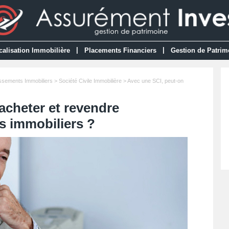
|
|
calisation Immobilière
Placements Financiers
Gestion de Patrim
issements Immobiliers
>
Société Civile Immobilière
> Avec une SCI, peut-on
acheter et revendre
s immobiliers ?