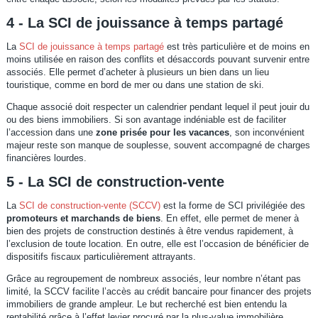
4 - La SCI de jouissance à temps partagé
La
SCI de jouissance à temps partagé
est très particulière et de moins en
moins utilisée en raison des conflits et désaccords pouvant survenir entre
associés. Elle permet d’acheter à plusieurs un bien dans un lieu
touristique, comme en bord de mer ou dans une station de ski.
Chaque associé doit respecter un calendrier pendant lequel il peut jouir du
ou des biens immobiliers. Si son avantage indéniable est de faciliter
l’accession dans une
zone prisée pour les vacances
, son inconvénient
majeur reste son manque de souplesse, souvent accompagné de charges
financières lourdes.
5 - La SCI de construction-vente
La
SCI de construction-vente (SCCV)
est la forme de SCI privilégiée des
promoteurs et marchands de biens
. En effet, elle permet de mener à
bien des projets de construction destinés à être vendus rapidement, à
l’exclusion de toute location. En outre, elle est l’occasion de bénéficier de
dispositifs fiscaux particulièrement attrayants.
Grâce au regroupement de nombreux associés, leur nombre n’étant pas
limité, la SCCV facilite l’accès au crédit bancaire pour financer des projets
immobiliers de grande ampleur. Le but recherché est bien entendu la
rentabilité grâce à l’effet levier procuré par la plus-value immobilière.