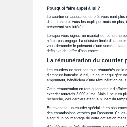
Pourquoi faire appel à lui ?
Le courtier en assurance de prêt vous rend plus 
d’assurance et vous les explique, mais en plus, il
préservant vos intérêts.
Lorsque vous signez un mandat de recherche pour
n’êtes pas engagé. La décision finale d’accepter 
vous demander le paiement d’une somme d’argent p
définitive de l’offre d’assurance.
La rémunération du courtier p
Les courtiers ne sont pas tous rémunérés de la m
d’emprunt bancaire. Ainsi, un courtier qui gère v
emprunteur, bénéficiera d’une rémunération de l
Cette rémunération en tant qu’apporteur d’affaire
excéder toutefois 3 000 euros. Mais il peut en p
recherche, ces derniers étant la plupart du temps
En revanche, un courtier spécialisé en assuranc
des commissions versées par l’assureur. Celles-ci
s’agit d’un pourcentage de votre cotisation mensu
Afin d’éviter les frais de courtage, vous pouvez