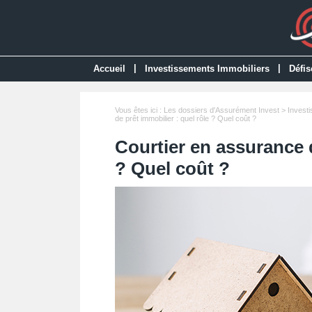
|
|
Accueil
Investissements Immobiliers
Défis
Vous êtes ici :
Les dossiers d'Assurément Invest
>
Invest
de prêt immobilier : quel rôle ? Quel coût ?
Courtier en assurance d
? Quel coût ?