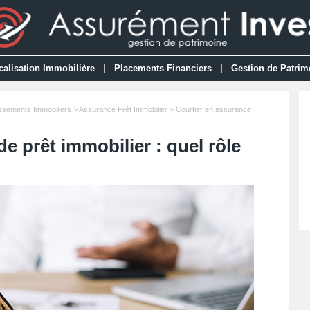
|
|
calisation Immobilière
Placements Financiers
Gestion de Patrim
issements Immobiliers
>
Assurance Prêt Immobilier
> Courtier en assurance
e prêt immobilier : quel rôle