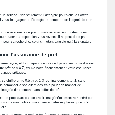
d’un service. Non seulement il décrypte pour vous les offres
 vous fait gagner de l’énergie, du temps et de l’argent, tout en
 une assurance de prêt immobilier avec un courtier, vous
ou refuser sa proposition vous revient. Il ne peut donc pas
our sa recherche, celui-ci n’étant exigible qu’à la signature
our l’assurance de prêt
ême façon, et tout dépend du rôle qu’il joue dans votre dossier
otre prêt de A à Z, trouve votre financement et votre assurance
a banque prêteuse.
s se chiffre entre 0,5 % et 1 % du financement total, sans
lus demander à son client des frais pour son mandat de
 intégrés directement dans l’offre de prêt.
es, ne proposant pas de crédit, est généralement rémunéré par
 sont assez faibles, mais peuvent être régulières, puisqu’il
elle.
 faire vous-même la recherche de votre assureur pour votre