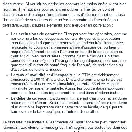
d'assurance. Si vouloir souscrire les contrats les moins onéreux est bien
légitime, il ne faut pas pour autant en oublier la finalité. Le contrat
d'assurance doit protéger l'emprunteur en cas d'aléa remettant en cause
l'honorabilité de ses dettes de manière temporaire, indéterminée, ou
définitive. Aussi, d'autres éléments sont à étudier en corrélation :
Les exclusions de garantie
: Elles peuvent être générales, comme
par exemple les conséquences de faits de guerre, la provocation
intentionnelle du risque pour percevoir les indemnités d'assurance,
le suicide au cours de la première année d'assurance, ou bien un
risque délibérément caché à l'assurance lors de la souscription du
contrat ; ou bien particulières, comme c'est le cas des sinistres
consécutifs à un séjour à l'étranger, d'un âge dépassé pour certaines
garanties, d'un état de santé fragile de l'assuré, de professions ou
d'activités de loisirs à risques;
Le taux d'invalidité et d'incapacité
: La PTIA est évidemment
considérée à 100 % d'invalidité. L'invalidité permanente totale est
considérée à plus de 66 % d'invalidité, et entre 33 et 66 % pour
l'invalidité permanente partielle. Aussi, les pourcentages appliqués
parmi ces fourchettes impacteront les conditions d'indemnisation;
Le délai de carence
: Sa durée minimale est d'un mois, et sa durée
maximale est d'un an. Selon les contrats, il sera fixé pour une durée
plus ou moins importante dans cette tranche légale, ce qui pourra
faire évoluer le taux appliqué, et l'intérêt d'une offre.
Le simulateur se limitera à l'estimation de l'assurance de prêt immobilier
répondant aux éléments renseignés. Il n'intègrera pas toutes les données