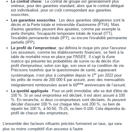
Le contrat choisi
: Le contrat de groupe est généralement plus
onéreux, pour des garanties standard, alors que le contrat délégué
est individualisé, pour un coût correspondant aux garanties
souscrites;
Les garanties souscrites
: Les deux garanties obligatoires sont le
décès et la Perte totale et irréversible d'autonomie (PTIA). Mais
d'autres garanties peuvent être ajoutées, comme par exemple la
perte d'emploi, l'incapacité temporaire totale de travail (ITT),
l'invalidité permanente totale (IPT), ou encore l'invalidité permanente
partielle (IPP);
Le profil de l'emprunteur
, qui définira le risque pris pour l'assureur.
Les assureurs, comme les établissements financiers, se fient à la
table de mortalité mise en place par l'INSEE. Il s'agit là d'une
matrice qui présente les probabilités de survie ou de décès d'un
profil d'emprunteur, selon son âge, son sexe et sa condition de vie.
Précisons toutefois que le questionnaire de santé, auparavant
er
systématique, n’est plus à compléter depuis le 1
juin 2022 pour
les prêts de moins de 200 000 € par assuré, avec des mensualités
ème
intégralement remboursées avant le 60
anniversaire de l’assuré;
La quotité appliquée
: Pour un prêt immobilier, elle se doit d'être de
100 %. Si un seul emprunteur est déclaré, il est alors assuré à 100
%. En revanche, si deux co-emprunteurs sont déclarés, ils peuvent
décider d'assurer 100 % sur chaque tête, soit 200 %, ou bien de
répartir les 100 %, à 50-50, 75-25, ou bien 0-100. Cela dépendra du
profil de chacun des emprunteurs;
L'ensemble des facteurs influants précités formeront un taux, qui sera
plus ou moins compétitif d'un assureur à l'autre.