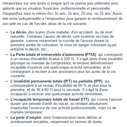
l'emprunteur sur une durée si longue qu'il ne puisse pas prétendre avec
aplomb que sa situation financière, professionnelle et personnelle
d'aujourd'hui sera la même d'ici 10 ans, 15 ans, 20 ans, ou 25 ans. Aussi,
elle reste indispensable à l'emprunteur pour garantir le remboursement de
son prêt en cas de l'un des aléas de la vie suivants :
Le décès
, des suites d'une maladie, d'un accident, ou de mort
naturelle. Certaines causes de décès sont toutefois exclues de
garantie, comme notamment le suicide de l'assuré durant la
première année de cotisation, la mise en danger volontaire ayant
entraîné le décès, etc.;
La Perte totale et irréversible d'autonomie (PTIA)
, qui correspond
à un niveau d'invalidité évalué à 100 %. Il s'agit alors d'une invalidité
physique ou mentale de l’emprunteur, le rendant définitivement
incapable d’exercer une quelconque activité rémunérée, et le
contraignant à recourir à une assistance pour les actes de la vie
courante;
L’invalidité permanente totale (IPT) ou partielle (IPP)
, qui
correspondent à un niveau d'invalidité de 60 % et plus pour la
première, et de 30 à 60 % pour la seconde. Il s'agit là d'une
incapacité à exercer une quelconque activité rémunérée;
L’incapacité temporaire totale de travail (ITT)
, qui couvre l’assuré
durant une période d’arrêt de travail, lui rendant absolument
impossible l’exercice de son activité professionnelle, mais ce de
manière temporaire;
La perte d’emploi
, dont l'indemnisation reste définie et
extrêmement encadrée, notamment en termes de durée.