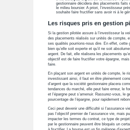
gestionnaire décidera des placements faits n
le milieu boursier. A priori, l’investisseur p
souhaite faire fructifier sans avoir ni à le gé
Les risques pris en gestion p
Si la gestion pilotée assure à l’investisseur la v
des placements réalisés sur unités de compte, el
ses qualités pourrions-nous dire. En effet, cett
bien qu’elle soit experte et qu’il ne soit absolum
argent. De fait, elle réalisera les placements qu
objectif est de faire fructifier votre épargne, ma
faire.
En plaçant son argent en unités de compte, le risq
investissant ainsi, il faut en être pleinement co
d’argent que la société gestionnaire placera comm
tendances du marché, elle peut faire erreur, le f
et l’épargne peut s’amenuir. Rassurez-vous, le ge
pourcentage de l’épargne, pour rapidement rebon
Ceci peut devenir une difficulté si l’assurance vi
pas l’objectif premier de l’assurance vie, mais p
impacter les termes du contrat, ce type de projet
par le gestionnaire peuvent être bloqués un cer
à fructifier. La bourse est un fin mélange d’expe