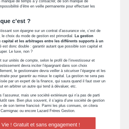
on manque de temps à y consacrer, de son manque de
ossibilité d’être en veille permanente pour effectuer les
 que c’est ?
stissant son épargne sur un contrat d’assurance vie, c’est de
re, le choix du mode de gestion est primordial.
La gestion
 capital et les arbitrages entre les différents supports à un
hé est donc double : garantir autant que possible son capital et
uper. Le luxe, non ?
sur unités de compte, selon le profil de l’investisseur et
vestissement devra inciter l’épargnant dans son choix
ement, le gestionnaire devra veiller à sécuriser l’épargne et les
traite pour garantir au mieux le capital. La gestion ne sera pas
isée par un expert de la finance, qui saura quand il faut oser un
t en arbitrer un autre qui tend à dévaluer, etc.
 l’assureur, mais une société extérieure qui n’a pas de parti
lutôt rare. Bien plus souvent, il s’agira d’une société de gestion
» de son terme francisé. Parmi les plus connues, on citera
r, Carmignac ou encore Lazard Frères Gestion.
ie ! Gratuit et sans engagement !