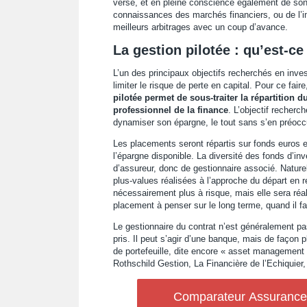
versé, et en pleine conscience également de s
connaissances des marchés financiers, ou de l’imp
meilleurs arbitrages avec un coup d’avance.
La gestion pilotée : qu’est-ce
L’un des principaux objectifs recherchés en inve
limiter le risque de perte en capital. Pour ce fai
pilotée permet de sous-traiter la répartition du
professionnel de la finance
. L’objectif recherc
dynamiser son épargne, le tout sans s’en préocc
Les placements seront répartis sur fonds euros et 
l’épargne disponible. La diversité des fonds d’in
d’assureur, donc de gestionnaire associé. Naturell
plus-values réalisées à l’approche du départ en re
nécessairement plus à risque, mais elle sera réal
placement à penser sur le long terme, quand il fau
Le gestionnaire du contrat n’est généralement pas
pris. Il peut s’agir d’une banque, mais de façon p
de portefeuille, dite encore « asset management 
Rothschild Gestion, La Financière de l’Echiquie
Comparateur Assurance V