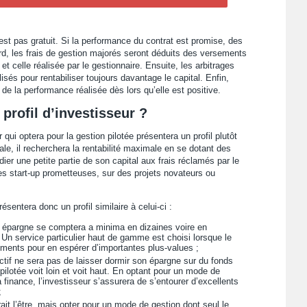
t pas gratuit. Si la performance du contrat est promise, des
ord, les frais de gestion majorés seront déduits des versements
 et celle réalisée par le gestionnaire. Ensuite, les arbitrages
sés pour rentabiliser toujours davantage le capital. Enfin,
 de la performance réalisée dès lors qu’elle est positive.
 profil d’investisseur ?
 qui optera pour la gestion pilotée présentera un profil plutôt
e, il recherchera la rentabilité maximale en se dotant des
dier une petite partie de son capital aux frais réclamés par le
des start-up prometteuses, sur des projets novateurs ou
ésentera donc un profil similaire à celui-ci :
 épargne se comptera a minima en dizaines voire en
 Un service particulier haut de gamme est choisi lorsque le
ements pour en espérer d’importantes plus-values ;
ctif ne sera pas de laisser dormir son épargne sur du fonds
 pilotée voit loin et voit haut. En optant pour un mode de
 finance, l’investisseur s’assurera de s’entourer d’excellents
;
rrait l’être, mais opter pour un mode de gestion dont seul le