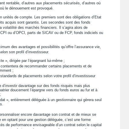
ment rentable, d’autres aux placements sécurisés, d’autres où
s où le dénouement est provoqué.
n unités de compte. Les premiers sont des obligations d’Etat
térêts acquis sont garantis. Les secondes sont des fonds
 volatilité des marchés financiers. Il s’agira alors de
 SCPI ou d’OPCI, parts de SICAV ou de FCP, fonds indiciels ou
aximum des avantages et possibilités qu’offre l’assurance vie,
lon son profil d’investisseur.
cte », dirigée par l’épargnant lui-même ;
e contentera de recommander certains placements et de
amment ;
 standards de placements selon votre profil d’investisseur
e d’investir davantage sur des fonds risqués mais plus
patrier doucement l’épargne vers du fonds euros au fur et à
;
dat », entièrement déléguée à un gestionnaire qui gèrera seul
s.
ersonnaliser encore davantage son contrat et de mieux se
ême en optant pour une gestion déléguée, c’est une forme
tés de performance envisageable d’un contrat selon le capital