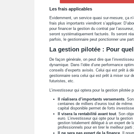
Les frais applicables
Evidemment, un service quasi sur-mesure, ça n’es
frais plus importants viendront s’appliquer. D’ab
pour financer la gestion du contrat par l’assureur,
seront systématiquement facturés. Ils seront réali
parfois, le gestionnaire peut ponctionner une part
La gestion pilotée : Pour quel
De façon générale, on peut dire que l’investisseur
dynamique. Dans l’idée d’une performance optimal
conseils d’experts avisés. Celui qui est prêt à dé
gestionnaire sera celui qui est prêt à miser sur 
futuristes, etc.
L’investisseur qui optera pour la gestion pilotée pr
Il réalisera d’importants versements
. Son
centaines de milliers d’euros tout de même.
capital disponible permet de forts investiss
Il visera la rentabilité avant tout
. Son obje
euro. L’investisseur qui opte pour la gestion
gestion totalement délégué à un expert de la
professionnels pour en tirer le meilleur parti 
Il ne sera pas expert de la finance
. Il pou