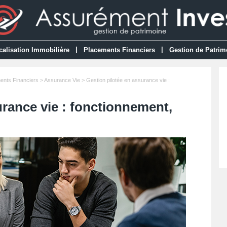
|
|
calisation Immobilière
Placements Financiers
Gestion de Patrim
ents Financiers
>
Assurance Vie
> Gestion pilotée en assurance vie :
urance vie : fonctionnement,