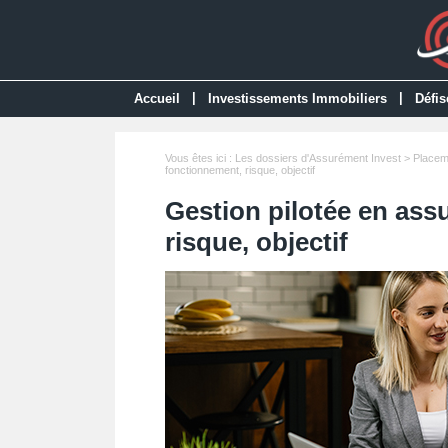
|
|
Accueil
Investissements Immobiliers
Défis
Vous êtes ici :
Les dossiers d'Assurément Invest
>
Placem
fonctionnement, risque, objectif
Gestion pilotée en ass
risque, objectif