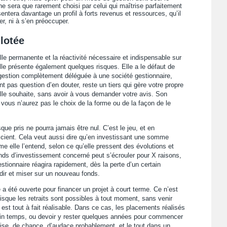
e sera que rarement choisi par celui qui maîtrise parfaitement
résentera davantage un profil à forts revenus et ressources, qu’il
rer, ni à s’en préoccuper.
ilotée
eille permanente et la réactivité nécessaire et indispensable sur
le présente également quelques risques. Elle a le défaut de
e gestion complètement déléguée à une société gestionnaire,
ent pas question d’en douter, reste un tiers qui gère votre propre
’elle souhaite, sans avoir à vous demander votre avis. Son
is vous n’aurez pas le choix de la forme ou de la façon de le
ue pris ne pourra jamais être nul. C’est le jeu, et en
nscient. Cela veut aussi dire qu’en investissant une somme
e elle l’entend, selon ce qu’elle pressent des évolutions et
onds d’investissement concerné peut s’écrouler pour X raisons,
stionnaire réagira rapidement, dès la perte d’un certain
dir et miser sur un nouveau fonds.
e a été ouverte pour financer un projet à court terme. Ce n’est
uisque les retraits sont possibles à tout moment, sans venir
 est tout à fait réalisable. Dans ce cas, les placements réalisés
tain temps, ou devoir y rester quelques années pour commencer
rtise, de chance, d’audace probablement, et le tout dans un