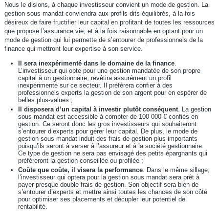
Nous le disions, à chaque investisseur convient un mode de gestion. La
gestion sous mandat conviendra aux profils dits équilibrés, à la fois
désireux de faire fructifier leur capital en profitant de toutes les ressources
que propose l’assurance vie, et à la fois raisonnable en optant pour un
mode de gestion qui lui permette de s’entourer de professionnels de la
finance qui mettront leur expertise à son service.
Il sera inexpérimenté dans le domaine de la finance
.
L’investisseur qui opte pour une gestion mandatée de son propre
capital à un gestionnaire, revêtira assurément un profil
inexpérimenté sur ce secteur. Il préfèrera confier à des
professionnels experts la gestion de son argent pour en espérer de
belles plus-values ;
Il disposera d’un capital à investir plutôt conséquent
. La gestion
sous mandat est accessible à compter de 100 000 € confiés en
gestion. Ce seront donc les gros investisseurs qui souhaiteront
s’entourer d’experts pour gérer leur capital. De plus, le mode de
gestion sous mandat induit des frais de gestion plus importants
puisqu’ils seront à verser à l’assureur et à la société gestionnaire.
Ce type de gestion ne sera pas envisagé des petits épargnants qui
préfèreront la gestion conseillée ou profilée ;
Coûte que coûte, il visera la performance
. Dans le même sillage,
l’investisseur qui optera pour la gestion sous mandat sera prêt à
payer presque double frais de gestion. Son objectif sera bien de
s’entourer d’experts et mettre ainsi toutes les chances de son côté
pour optimiser ses placements et décupler leur potentiel de
rentabilité.