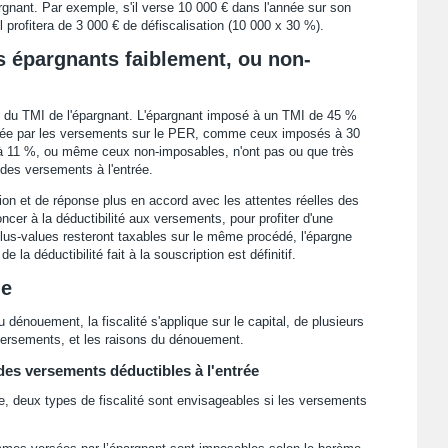
argnant. Par exemple, s'il verse 10 000 € dans l'année sur son
l profitera de 3 000 € de défiscalisation (10 000 x 30 %).
s épargnants faiblement, ou non-
ion du TMI de l'épargnant. L'épargnant imposé à un TMI de 45 %
ortée par les versements sur le PER, comme ceux imposés à 30
à 11 %, ou même ceux non-imposables, n'ont pas ou que très
n des versements à l'entrée.
on et de réponse plus en accord avec les attentes réelles des
cer à la déductibilité aux versements, pour profiter d'une
 plus-values resteront taxables sur le même procédé, l'épargne
 la déductibilité fait à la souscription est définitif.
ne
dénouement, la fiscalité s'applique sur le capital, de plusieurs
versements, et les raisons du dénouement.
es versements déductibles à l'entrée
te, deux types de fiscalité sont envisageables si les versements