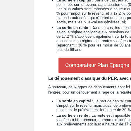
La sortie en capital
: Dans ce cas, les som
de l’impôt sur le revenu, sans abattement (
Les plus-values sont imposées à hauteur du
% pour l'impôt sur le revenu, et à 17,2 % 
plafonds autorisés, qui n'auront donc pas pu
sortie, mais les plus-values générées, si;
La sortie en rente
: Dans ce cas, les monta
selon le régime applicable aux pensions de
de 17,2 % s'appliquent également sur la total
applicables au régime des rentes viagères à 
l'épargnant : 30 % pour les moins de 50 an
plus de 69 ans.
Comparateur Plan Epargne Re
Le dénouement classique du PER, avec d
A nouveau, deux types de dénouements sont ici 
l'entrée, pour un dénouement à l'âge de la retraite
La sortie en capital
: La part de capital co
d'impôt sur le revenu, mais aussi de prélè
subissent le prélèvement forfaitaire de 30 
La sortie en rente
: La rente est imposable 
viagères à titre onéreux, comme expliqué p
aux prélèvements sociaux à hauteur de 17,