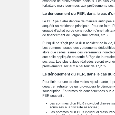
exonérée de prélèvements sociaux. Les plus-val
forfaitaire mais soumises aux prélèvements soci
Le dénouement du PER, dans le cas d'une
Le PER peut être dénoué de manière anticipée si 
acquérir sa résidence principale. Pour ce faire, 
engagé d’achat ou de construction d’une habitat
de financement de l’organisme prêteur, etc.).
Puisqu'il ne s'agit pas là d'un accident de la vie,
Les sommes issues des versements déductibles s
alors que celles issues des versements non-déduc
que celle appliquée en sortie à l'âge de la retra
sociaux. Les plus-values réalisées seront exoné
prélèvements sociaux à hauteur de 17,2 %.
Le dénouement du PER, dans le cas du d
Pour finir sur une touche moins réjouissante, il
départ en retraite, ce qui provoquera le dénouem
souscription. En termes de conséquences sur la f
PER souscrit :
Les sommes d’un PER individuel d’investiss
soumises à la fiscalité associée ;
Les sommes d’un PER individuel d’assurance