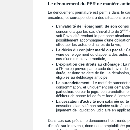
Le dénouement du PER de manière anticip
Le dénouement prématuré est permis dans le cas d
encadrés, et correspondent à des situations bien 
L'invalidité de l'épargnant, de son conjo
ème
concernera que les cas d'invalidité de 2
soit l'invalidité rendant la personne absolu
possiblement accompagnée d’une obligation d
effectuer les actes ordinaires de la vie;
Le décès du conjoint marié ou pacsé
: Ce
voire de relogement ou d’appel à des aides à
cas d’une simple vie maritale;
L'expiration des droits au chômage
: La n
à l’Emploi) prévue par le code du travail doi
durée, et donc sa date de fin. La démission,
éligibles au déblocage anticipé;
Le surendettement
: Le motif de surendette
consommation, et uniquement sur demande 
particuliers ou par le juge. Le surendettemen
débiteur de bonne foi de faire face à l’ense
La cessation d'activité non salariée suite 
cessation d’activité non salariée suite à liq
jugement de liquidation judiciaire en appli
Dans ces cas précis, le dénouement est rendu pos
d'impôt sur le revenu, donc non comptabilisée pa