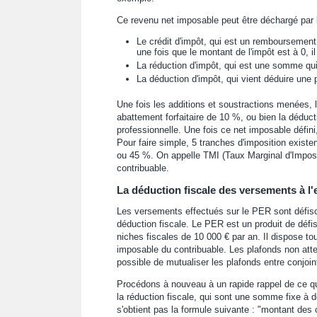
Ce revenu net imposable peut être déchargé par l
Le crédit d'impôt, qui est un remboursement. 
une fois que le montant de l'impôt est à 0, il
La réduction d'impôt, qui est une somme qui 
La déduction d'impôt, qui vient déduire une p
Une fois les additions et soustractions menées, l
abattement forfaitaire de 10 %, ou bien la déduct
professionnelle. Une fois ce net imposable défini,
Pour faire simple, 5 tranches d'imposition existen
ou 45 %. On appelle TMI (Taux Marginal d'Imposit
contribuable.
La déduction fiscale des versements à l'
Les versements effectués sur le PER sont défisca
déduction fiscale. Le PER est un produit de défis
niches fiscales de 10 000 € par an. Il dispose to
imposable du contribuable. Les plafonds non attei
possible de mutualiser les plafonds entre conjoin
Procédons à nouveau à un rapide rappel de ce qu'
la réduction fiscale, qui sont une somme fixe à dé
s'obtient pas la formule suivante : "montant des 