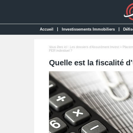
|
|
Accueil
Investissements Immobiliers
Défis
Vous êtes ici :
Les dossiers d'Assurément Invest
>
Placem
PER individuel ?
Quelle est la fiscalité 