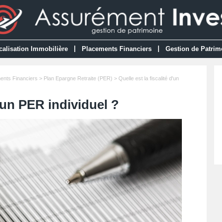
|
|
calisation Immobilière
Placements Financiers
Gestion de Patrim
ents Financiers
>
Plan Epargne Retraite (PER)
> Quelle est la fiscalité d'un
d'un PER individuel ?