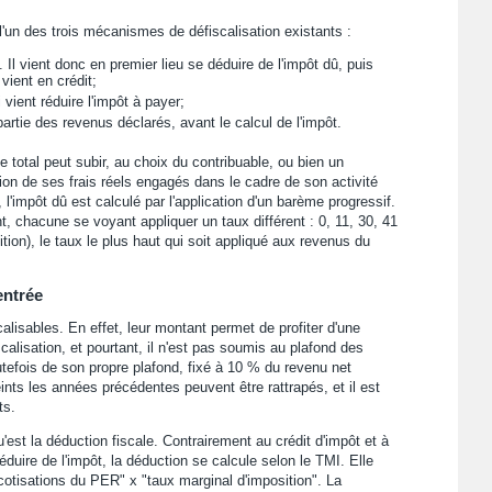
'un des trois mécanismes de défiscalisation existants :
Il vient donc en premier lieu se déduire de l'impôt dû, puis
 vient en crédit;
vient réduire l'impôt à payer;
artie des revenus déclarés, avant le calcul de l'impôt.
e total peut subir, au choix du contribuable, ou bien un
ion de ses frais réels engagés dans le cadre de son activité
 l'impôt dû est calculé par l'application d'un barème progressif.
t, chacune se voyant appliquer un taux différent : 0, 11, 30, 41
ion), le taux le plus haut qui soit appliqué aux revenus du
entrée
lisables. En effet, leur montant permet de profiter d'une
calisation, et pourtant, il n'est pas soumis au plafond des
utefois de son propre plafond, fixé à 10 % du revenu net
nts les années précédentes peuvent être rattrapés, et il est
ts.
est la déduction fiscale. Contrairement au crédit d'impôt et à
duire de l'impôt, la déduction se calcule selon le TMI. Elle
cotisations du PER" x "taux marginal d'imposition". La