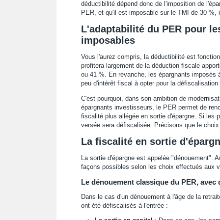
déductibilité dépend donc de l'imposition de l'ép
PER, et qu'il est imposable sur le TMI de 30 %, i
L'adaptabilité du PER pour le
imposables
Vous l'aurez compris, la déductibilité est fonct
profitera largement de la déduction fiscale app
ou 41 %. En revanche, les épargnants imposés 
peu d'intérêt fiscal à opter pour la défiscalisatio
C'est pourquoi, dans son ambition de modernisati
épargnants investisseurs, le PER permet de renon
fiscalité plus allégée en sortie d'épargne. Si les
versée sera défiscalisée. Précisons que le choix de
La fiscalité en sortie d'éparg
La sortie d'épargne est appelée "dénouement". Au 
façons possibles selon les choix effectués aux 
Le dénouement classique du PER, avec d
Dans le cas d'un dénouement à l'âge de la retrai
ont été défiscalisés à l'entrée :