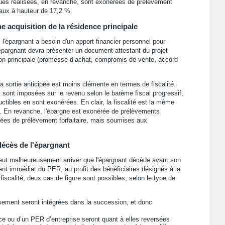
ues réalisées, en revanche, sont exonérées de prélèvement
aux à hauteur de 17,2 %.
 acquisition de la résidence principale
l'épargnant a besoin d'un apport financier personnel pour
l'épargnant devra présenter un document attestant du projet
ion principale (promesse d’achat, compromis de vente, accord
 la sortie anticipée est moins clémente en termes de fiscalité.
ont imposées sur le revenu selon le barème fiscal progressif,
tibles en sont exonérées. En clair, la fiscalité est la même
ite. En revanche, l'épargne est exonérée de prélèvements
rées de prélèvement forfaitaire, mais soumises aux
écès de l'épargnant
 peut malheureusement arriver que l'épargnant décède avant son
ent immédiat du PER, au profit des bénéficiaires désignés à la
iscalité, deux cas de figure sont possibles, selon le type de
ement seront intégrées dans la succession, et donc
 ou d’un PER d’entreprise seront quant à elles reversées