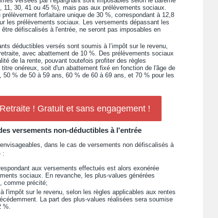
mes versées par l’épargnant sont imposables selon le barème
0, 11, 30, 41 ou 45 %), mais pas aux prélèvements sociaux.
 prélèvement forfaitaire unique de 30 %, correspondant à 12,8
pour les prélèvements sociaux. Les versements dépassant les
 être défiscalisés à l'entrée, ne seront pas imposables en
nts déductibles versés sont soumis à l’impôt sur le revenu,
 retraite, avec abattement de 10 %. Des prélèvements sociaux
ité de la rente, pouvant toutefois profiter des règles
titre onéreux, soit d'un abattement fixé en fonction de l'âge de
s, 50 % de 50 à 59 ans, 60 % de 60 à 69 ans, et 70 % pour les
traite ! Gratuit et sans engagement !
es versements non-déductibles à l'entrée
envisageables, dans le cas de versements non défiscalisés à
 :
rrespondant aux versements effectués est alors exonérée
vements sociaux. En revanche, les plus-values générées
%, comme précité;
à l'impôt sur le revenu, selon les règles applicables aux rentes
récédemment. La part des plus-values réalisées sera soumise
2 %.