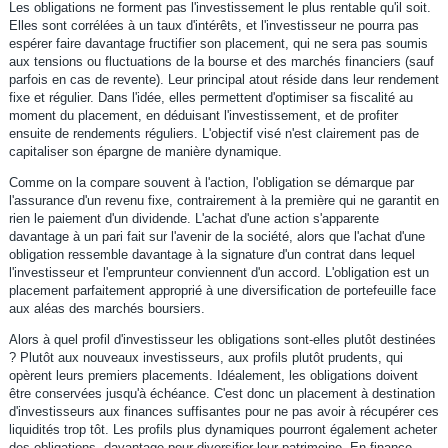
Les obligations ne forment pas l'investissement le plus rentable qu'il soit.
Elles sont corrélées à un taux d'intérêts, et l'investisseur ne pourra pas
espérer faire davantage fructifier son placement, qui ne sera pas soumis
aux tensions ou fluctuations de la bourse et des marchés financiers (sauf
parfois en cas de revente). Leur principal atout réside dans leur rendement
fixe et régulier. Dans l'idée, elles permettent d'optimiser sa fiscalité au
moment du placement, en déduisant l'investissement, et de profiter
ensuite de rendements réguliers. L'objectif visé n'est clairement pas de
capitaliser son épargne de manière dynamique.
Comme on la compare souvent à l'action, l'obligation se démarque par
l'assurance d'un revenu fixe, contrairement à la première qui ne garantit en
rien le paiement d'un dividende. L'achat d'une action s'apparente
davantage à un pari fait sur l'avenir de la société, alors que l'achat d'une
obligation ressemble davantage à la signature d'un contrat dans lequel
l'investisseur et l'emprunteur conviennent d'un accord. L'obligation est un
placement parfaitement approprié à une diversification de portefeuille face
aux aléas des marchés boursiers.
Alors à quel profil d'investisseur les obligations sont-elles plutôt destinées
? Plutôt aux nouveaux investisseurs, aux profils plutôt prudents, qui
opèrent leurs premiers placements. Idéalement, les obligations doivent
être conservées jusqu'à échéance. C'est donc un placement à destination
d'investisseurs aux finances suffisantes pour ne pas avoir à récupérer ces
liquidités trop tôt. Les profils plus dynamiques pourront également acheter
des obligations, davantage pour diversifier leur patrimoine. En finance,