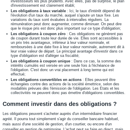
investisseurs les plus prudents. Avec elles, pas de surprise, le plan
d'investissement est clairement établi;
Les obligations à taux variable
: Ici, le taux d'intérêt dépend de
l'évolution d'un taux du marché, auquel s'ajoute un taux fixe. Les
variations du taux sont évaluées à intervalles réguliers. La
rémunération peut donc augmenter, comme diminuer. On peut dire
que le risque pris est donc plus important sur ce type d'obligation;
Les obligations à coupon zéro
: Ces obligations ne génèrent pas
de coupon durant toute leur durée de vie. Elles sont accessibles à
un prix très avantageux, inférieur à leur valeur nominale, et
remboursées à une date fixe à leur valeur nominale, autrement dit à
leur vraie valeur de départ. Le principal avantage d'investir dans ce
type d'obligation est d'alléger sa fiscalité;
Les obligations à coupon unique
: Dans ce cas, la somme des
intérêts cumulés est versée en une seule fois à l'échéance de
l'obligation. C'est donc un vrai placement à long terme qui est
effectué;
Les obligations convertibles en actions
: Elles peuvent être
échangées contre des actions de la société émettrice, selon des
modalités prévues dès l'émission de l'obligation. Les Etats et les
collectivités ne peuvent donc pas émettre d'obligations convertibles.
Comment investir dans des obligations ?
Les obligations peuvent s'acheter auprès d'un intermédiaire financier
agréé. Il pourra tout simplement s'agir du conseiller bancaire habituel,
mais aussi d'une société de gestion, d'un courtier, ou encore d'un
conseiller en gestion de patrimoine. L'achat peut se faire en direct, mais