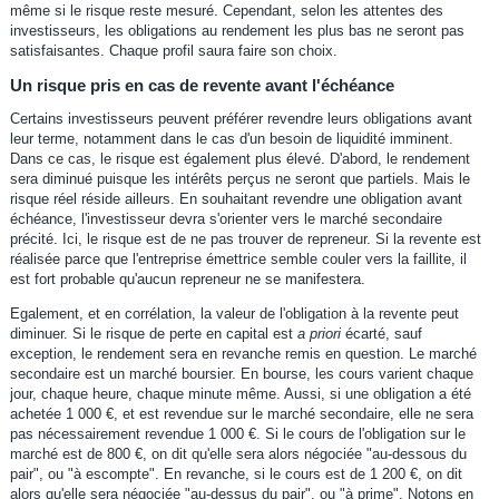
même si le risque reste mesuré. Cependant, selon les attentes des
investisseurs, les obligations au rendement les plus bas ne seront pas
satisfaisantes. Chaque profil saura faire son choix.
Un risque pris en cas de revente avant l'échéance
Certains investisseurs peuvent préférer revendre leurs obligations avant
leur terme, notamment dans le cas d'un besoin de liquidité imminent.
Dans ce cas, le risque est également plus élevé. D'abord, le rendement
sera diminué puisque les intérêts perçus ne seront que partiels. Mais le
risque réel réside ailleurs. En souhaitant revendre une obligation avant
échéance, l'investisseur devra s'orienter vers le marché secondaire
précité. Ici, le risque est de ne pas trouver de repreneur. Si la revente est
réalisée parce que l'entreprise émettrice semble couler vers la faillite, il
est fort probable qu'aucun repreneur ne se manifestera.
Egalement, et en corrélation, la valeur de l'obligation à la revente peut
diminuer. Si le risque de perte en capital est
a priori
écarté, sauf
exception, le rendement sera en revanche remis en question. Le marché
secondaire est un marché boursier. En bourse, les cours varient chaque
jour, chaque heure, chaque minute même. Aussi, si une obligation a été
achetée 1 000 €, et est revendue sur le marché secondaire, elle ne sera
pas nécessairement revendue 1 000 €. Si le cours de l'obligation sur le
marché est de 800 €, on dit qu'elle sera alors négociée "au-dessous du
pair", ou "à escompte". En revanche, si le cours est de 1 200 €, on dit
alors qu'elle sera négociée "au-dessus du pair", ou "à prime". Notons en