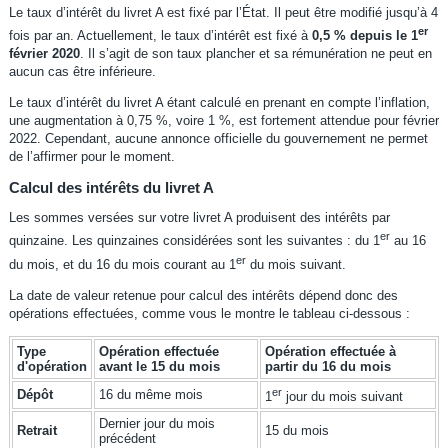
Le taux d’intérêt du livret A est fixé par l’État. Il peut être modifié jusqu’à 4
er
fois par an. Actuellement, le taux d’intérêt est fixé à
0,5 % depuis le 1
février 2020
. Il s’agit de son taux plancher et sa rémunération ne peut en
aucun cas être inférieure.
Le taux d’intérêt du livret A étant calculé en prenant en compte l’inflation,
une augmentation à 0,75 %, voire 1 %, est fortement attendue pour février
2022. Cependant, aucune annonce officielle du gouvernement ne permet
de l’affirmer pour le moment.
Calcul des intérêts du livret A
Les sommes versées sur votre livret A produisent des intérêts par
er
quinzaine. Les quinzaines considérées sont les suivantes : du 1
au 16
er
du mois, et du 16 du mois courant au 1
du mois suivant.
La date de valeur retenue pour calcul des intérêts dépend donc des
opérations effectuées, comme vous le montre le tableau ci-dessous :
Type
Opération effectuée
Opération effectuée à
d'opération
avant le 15 du mois
partir du 16 du mois
er
Dépôt
16 du même mois
1
jour du mois suivant
Dernier jour du mois
Retrait
15 du mois
précédent