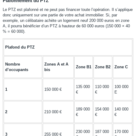
Plafonnement du PTZ
Le PTZ est plafonné et ne peut pas financer toute l’opération. Il s’applique
donc uniquement sur une partie de votre achat immobilier. Si, par
exemple, un célibataire achète un logement neuf 200 000 euros en zone
A, il pourra bénéficier d’un PTZ à hauteur de 60 000 euros (150 000 × 40
% = 60 000).
Plafond du PTZ
Nombre
Zones A et A
Zone B1
Zone B2
Zone C
d’occupants
bis
135 000
110 000
100 000
1
150 000 €
€
€
E
189 000
154 000
140 000
2
210 000 €
€
€
€
230 000
187 000
170 000
3
255 000 €