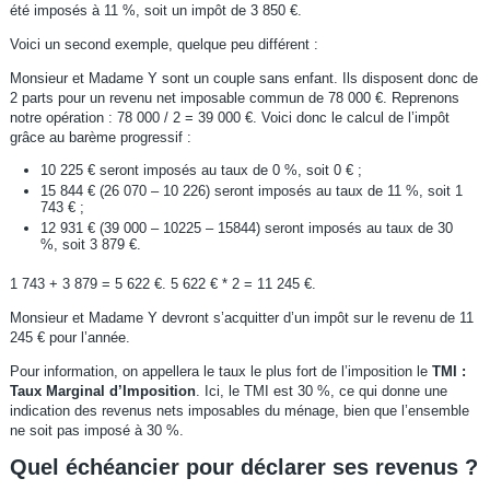
été imposés à 11 %, soit un impôt de 3 850 €.
Voici un second exemple, quelque peu différent :
Monsieur et Madame Y sont un couple sans enfant. Ils disposent donc de
2 parts pour un revenu net imposable commun de 78 000 €. Reprenons
notre opération : 78 000 / 2 = 39 000 €. Voici donc le calcul de l’impôt
grâce au barème progressif :
10 225 € seront imposés au taux de 0 %, soit 0 € ;
15 844 € (26 070 – 10 226) seront imposés au taux de 11 %, soit 1
743 € ;
12 931 € (39 000 – 10225 – 15844) seront imposés au taux de 30
%, soit 3 879 €.
1 743 + 3 879 = 5 622 €. 5 622 € * 2 = 11 245 €.
Monsieur et Madame Y devront s’acquitter d’un impôt sur le revenu de 11
245 € pour l’année.
Pour information, on appellera le taux le plus fort de l’imposition le
TMI :
Taux Marginal d’Imposition
. Ici, le TMI est 30 %, ce qui donne une
indication des revenus nets imposables du ménage, bien que l’ensemble
ne soit pas imposé à 30 %.
Quel échéancier pour déclarer ses revenus ?