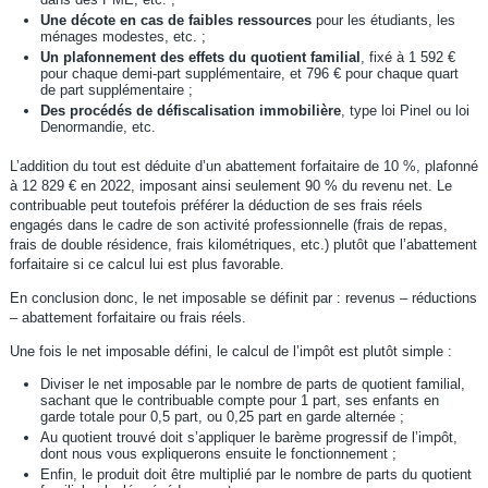
Une décote en cas de faibles ressources
pour les étudiants, les
ménages modestes, etc. ;
Un plafonnement des effets du quotient familial
, fixé à 1 592 €
pour chaque demi-part supplémentaire, et 796 € pour chaque quart
de part supplémentaire ;
Des procédés de défiscalisation immobilière
, type loi Pinel ou loi
Denormandie, etc.
L’addition du tout est déduite d’un abattement forfaitaire de 10 %, plafonné
à 12 829 € en 2022, imposant ainsi seulement 90 % du revenu net. Le
contribuable peut toutefois préférer la déduction de ses frais réels
engagés dans le cadre de son activité professionnelle (frais de repas,
frais de double résidence, frais kilométriques, etc.) plutôt que l’abattement
forfaitaire si ce calcul lui est plus favorable.
En conclusion donc, le net imposable se définit par : revenus – réductions
– abattement forfaitaire ou frais réels.
Une fois le net imposable défini, le calcul de l’impôt est plutôt simple :
Diviser le net imposable par le nombre de parts de quotient familial,
sachant que le contribuable compte pour 1 part, ses enfants en
garde totale pour 0,5 part, ou 0,25 part en garde alternée ;
Au quotient trouvé doit s’appliquer le barème progressif de l’impôt,
dont nous vous expliquerons ensuite le fonctionnement ;
Enfin, le produit doit être multiplié par le nombre de parts du quotient