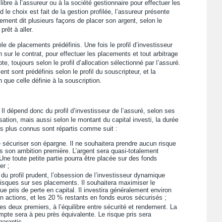
libre à l’assureur ou à la société gestionnaire pour effectuer les
e choix est fait de la gestion profilée, l’assureur présente
trement dit plusieurs façons de placer son argent, selon le
rêt à aller.
 de placements prédéfinis. Une fois le profil d’investisseur
n sur le contrat, pour effectuer les placements et tout arbitrage
, toujours selon le profil d’allocation sélectionné par l’assuré.
 sont prédéfinis selon le profil du souscripteur, et la
 que celle définie à la souscription.
 Il dépend donc du profil d’investisseur de l’assuré, selon ses
ation, mais aussi selon le montant du capital investi, la durée
les plus connus sont répartis comme suit :
e sécuriser son épargne. Il ne souhaitera prendre aucun risque
pas son ambition première. L’argent sera quasi-totalement
Une toute petite partie pourra être placée sur des fonds
er ;
du profil prudent, l’obsession de l’investisseur dynamique
 risques sur ses placements. Il souhaitera maximiser le
e pris de perte en capital. Il investira généralement environ
 actions, et les 20 % restants en fonds euros sécurisés ;
 les deux premiers, à l’équilibre entre sécurité et rendement. La
ompte sera à peu près équivalente. Le risque pris sera
arantis.