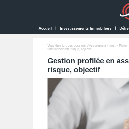
|
|
Accueil
Investissements Immobiliers
Défis
Vous êtes ici :
Les dossiers d'Assurément Invest
>
Placem
fonctionnement, risque, objectif
Gestion profilée en as
risque, objectif