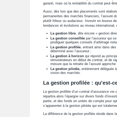
garanti, mais où la rentabilité du contrat peut êt
Aussi, dès lors que des placements sont réalisés
permanentes des marchés financiers, l’assuré do
plutôt frileux ou audacieux. Investir en bourse d
tendances et évolutions au niveau international,
La gestion libre
, dite encore « gestion dire
La gestion conseillée
par l’assureur qui s
prodiguer quelques conseils d’arbitrage not
La gestion profilée
, entrant ainsi dans des
déterminé avec l’assureur ;
La gestion à horizon
qui répond au princip
rémunérateurs en début de contrat, et de ra
mesure que la retraite de l’assuré approche 
La gestion pilotée,
entièrement déléguée à u
vision des marchés.
La gestion profilée : qu’est-c
La gestion profilée d’un contrat d’assurance vie 
répartira alors l’épargne sur divers fonds d’inv
partie, et des fonds en unités de compte pour opti
s’apparenter à la gestion pilotée qui est totalem
La différence de la gestion profilée réside dans la