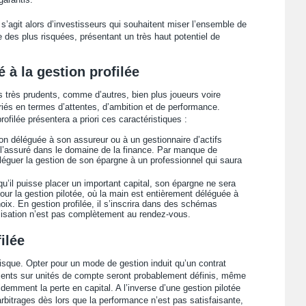
l s’agit alors d’investisseurs qui souhaitent miser l’ensemble de
 des plus risquées, présentant un très haut potentiel de
é à la gestion profilée
s très prudents, comme d’autres, bien plus joueurs voire
riés en termes d’attentes, d’ambition et de performance.
rofilée présentera a priori ces caractéristiques :
ion déléguée à son assureur ou à un gestionnaire d’actifs
 l’assuré dans le domaine de la finance. Par manque de
léguer la gestion de son épargne à un professionnel qui saura
qu’il puisse placer un important capital, son épargne ne sera
r la gestion pilotée, où la main est entièrement déléguée à
oix. En gestion profilée, il s’inscrira dans des schémas
lisation n’est pas complètement au rendez-vous.
ilée
isque. Opter pour un mode de gestion induit qu’un contrat
ements sur unités de compte seront probablement définis, même
idemment la perte en capital. A l’inverse d’une gestion pilotée
rbitrages dès lors que la performance n’est pas satisfaisante,