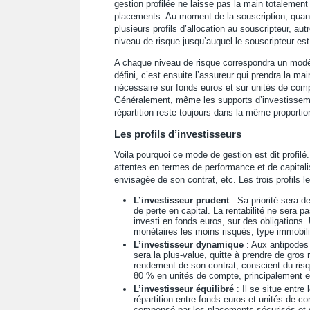
gestion profilée ne laisse pas la main totalement 
placements. Au moment de la souscription, quand l
plusieurs profils d’allocation au souscripteur, au
niveau de risque jusqu’auquel le souscripteur est p
A chaque niveau de risque correspondra un modèle
défini, c’est ensuite l’assureur qui prendra la mai
nécessaire sur fonds euros et sur unités de compte
Généralement, même les supports d’investissement
répartition reste toujours dans la même proportion
Les profils d’investisseurs
Voila pourquoi ce mode de gestion est dit profilé.
attentes en termes de performance et de capitalis
envisagée de son contrat, etc. Les trois profils 
L’investisseur prudent
: Sa priorité sera d
de perte en capital. La rentabilité ne sera 
investi en fonds euros, sur des obligations. 
monétaires les moins risqués, type immobili
L’investisseur dynamique
: Aux antipodes 
sera la plus-value, quitte à prendre de gros
rendement de son contrat, conscient du risqu
80 % en unités de compte, principalement en
L’investisseur équilibré
: Il se situe entre
répartition entre fonds euros et unités de c
compensé par les placements sécurisés et g