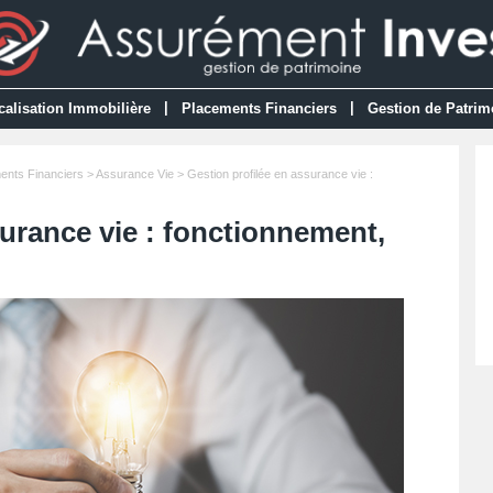
|
|
calisation Immobilière
Placements Financiers
Gestion de Patrim
ents Financiers
>
Assurance Vie
> Gestion profilée en assurance vie :
surance vie : fonctionnement,