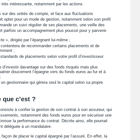
re très intéressante, notamment par les actions.
 sur des unités de compte, et face aux fluctuations
it opter pour un mode de gestion, notamment selon son profil
emande un suivi régulier de ses placements, une veille des
 et parfois un accompagnement plus poussé pour y parvenir.
cte », dirigée par l’épargnant lui-même ;
e contentera de recommander certains placements et de
amment ;
 standards de placements selon votre profil d’investisseur
e d’investir davantage sur des fonds risqués mais plus
patrier doucement l’épargne vers du fonds euros au fur et à
;
n gestionnaire qui gèrera seul le capital selon sa propre
e que c’est ?
consiste à confier la gestion de son contrat à son assureur, qui
estissements, notamment des fonds euros pour en sécuriser une
miser la performance du contrat. Décrite ainsi, elle pourrait
ent déléguée à un mandataire.
 façon de placer le capital épargné par l’assuré. En effet, la