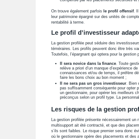
On trouve également parfois
le profil offensif
. I
leur patrimoine épargné sur des unités de compte
rentabilité à terme.
Le profil d’investisseur adapt
La gestion profilée peut séduire des investisseur
téméraires. Les profils peuvent donc être très va
Toutefois, l’épargnant qui optera pour la gestion p
Il sera novice dans la finance
. Toute gest
relève a priori d’un manque d’expérience de
connaissances et/ou de temps, il préfère dé
faire les bons choix au bon moment ;
Il ne sera pas un gros investisseur
. Bien 
pas suffisamment conséquente pour opter pou
un gestionnaire, pour opérer les meilleurs ch
préconçus selon un profil type. La personna
Les risques de la gestion prof
La gestion profilée présente nécessairement un r
multisupport ait été contracté, et que des plac
s’ils sont faibles. Le risque premier sera donc év
où le gestionnaire opère des placements et des a