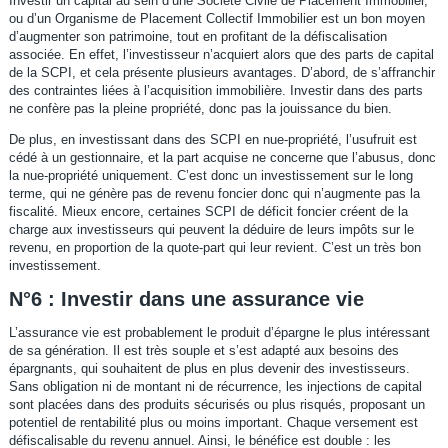
Investir un capital au sein d’une Société Civile de Placement Immobilier,
ou d’un Organisme de Placement Collectif Immobilier est un bon moyen
d’augmenter son patrimoine, tout en profitant de la défiscalisation
associée. En effet, l’investisseur n’acquiert alors que des parts de capital
de la SCPI, et cela présente plusieurs avantages. D’abord, de s’affranchir
des contraintes liées à l’acquisition immobilière. Investir dans des parts
ne confère pas la pleine propriété, donc pas la jouissance du bien.
De plus, en investissant dans des SCPI en nue-propriété, l’usufruit est
cédé à un gestionnaire, et la part acquise ne concerne que l’abusus, donc
la nue-propriété uniquement. C’est donc un investissement sur le long
terme, qui ne génère pas de revenu foncier donc qui n’augmente pas la
fiscalité. Mieux encore, certaines SCPI de déficit foncier créent de la
charge aux investisseurs qui peuvent la déduire de leurs impôts sur le
revenu, en proportion de la quote-part qui leur revient. C’est un très bon
investissement.
N°6 : Investir dans une assurance vie
L’assurance vie est probablement le produit d’épargne le plus intéressant
de sa génération. Il est très souple et s’est adapté aux besoins des
épargnants, qui souhaitent de plus en plus devenir des investisseurs.
Sans obligation ni de montant ni de récurrence, les injections de capital
sont placées dans des produits sécurisés ou plus risqués, proposant un
potentiel de rentabilité plus ou moins important. Chaque versement est
défiscalisable du revenu annuel. Ainsi, le bénéfice est double : les