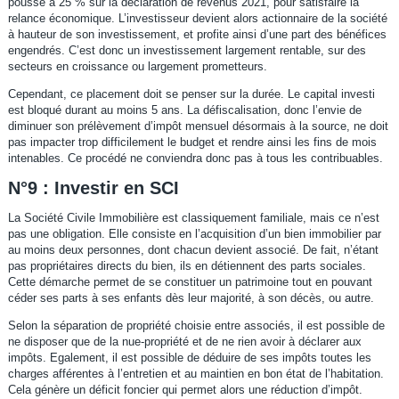
poussé à 25 % sur la déclaration de revenus 2021, pour satisfaire la
relance économique. L’investisseur devient alors actionnaire de la société
à hauteur de son investissement, et profite ainsi d’une part des bénéfices
engendrés. C’est donc un investissement largement rentable, sur des
secteurs en croissance ou largement prometteurs.
Cependant, ce placement doit se penser sur la durée. Le capital investi
est bloqué durant au moins 5 ans. La défiscalisation, donc l’envie de
diminuer son prélèvement d’impôt mensuel désormais à la source, ne doit
pas impacter trop difficilement le budget et rendre ainsi les fins de mois
intenables. Ce procédé ne conviendra donc pas à tous les contribuables.
N°9 : Investir en SCI
La Société Civile Immobilière est classiquement familiale, mais ce n’est
pas une obligation. Elle consiste en l’acquisition d’un bien immobilier par
au moins deux personnes, dont chacun devient associé. De fait, n’étant
pas propriétaires directs du bien, ils en détiennent des parts sociales.
Cette démarche permet de se constituer un patrimoine tout en pouvant
céder ses parts à ses enfants dès leur majorité, à son décès, ou autre.
Selon la séparation de propriété choisie entre associés, il est possible de
ne disposer que de la nue-propriété et de ne rien avoir à déclarer aux
impôts. Egalement, il est possible de déduire de ses impôts toutes les
charges afférentes à l’entretien et au maintien en bon état de l’habitation.
Cela génère un déficit foncier qui permet alors une réduction d’impôt.