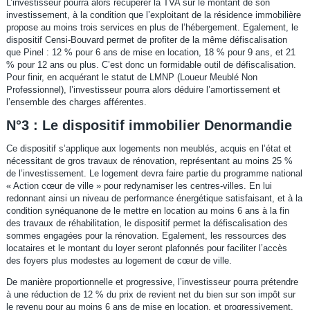
L’investisseur pourra alors récupérer la TVA sur le montant de son
investissement, à la condition que l’exploitant de la résidence immobilière
propose au moins trois services en plus de l’hébergement. Egalement, le
dispositif Censi-Bouvard permet de profiter de la même défiscalisation
que Pinel : 12 % pour 6 ans de mise en location, 18 % pour 9 ans, et 21
% pour 12 ans ou plus. C’est donc un formidable outil de défiscalisation.
Pour finir, en acquérant le statut de LMNP (Loueur Meublé Non
Professionnel), l’investisseur pourra alors déduire l’amortissement et
l’ensemble des charges afférentes.
N°3 : Le dispositif immobilier Denormandie
Ce dispositif s’applique aux logements non meublés, acquis en l’état et
nécessitant de gros travaux de rénovation, représentant au moins 25 %
de l’investissement. Le logement devra faire partie du programme national
« Action cœur de ville » pour redynamiser les centres-villes. En lui
redonnant ainsi un niveau de performance énergétique satisfaisant, et à la
condition synéquanone de le mettre en location au moins 6 ans à la fin
des travaux de réhabilitation, le dispositif permet la défiscalisation des
sommes engagées pour la rénovation. Egalement, les ressources des
locataires et le montant du loyer seront plafonnés pour faciliter l’accès
des foyers plus modestes au logement de cœur de ville.
De manière proportionnelle et progressive, l’investisseur pourra prétendre
à une réduction de 12 % du prix de revient net du bien sur son impôt sur
le revenu pour au moins 6 ans de mise en location, et progressivement,