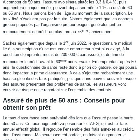
A compter de 50 ans, l’assuré avoisinera plutôt les 0,3 à 0,4 %, puis
augmentera chaque année, pouvant dépasser même 1 % au-delà de 60
ou 65 ans. Nous parlons bien de l’âge au moment de la souscription. Le
taux fixé n’évoluera pas par la suite. Notons également que les contrats
groupe proposés par l’organisme prêteur exigent généralement un
ème
remboursement de crédit au plus tard au 75
anniversaire.
er
Sachez également que depuis le 1
juin 2022, le questionnaire médical
lié à la souscription d’une assurance emprunteur n’est plus exigé, à la
condition d’emprunter moins de 200 000 € par assuré, et de finir de
ème
rembourser le crédit avant le 60
anniversaire. En empruntant après 50
ans, le questionnaire de santé reste donc a priori obligatoire, ce qui pourra
donc impacter la prime d’assurance. A cela s’ajoutera probablement une
hausse globale des taux pratiqués, puisque sans pouvoir couvrir le risque
des assurés présentant des problèmes de santé, les assureurs vont
couvrir ce risque en le reportant sur l’ensemble des contrats.
Assuré de plus de 50 ans : Conseils pour
obtenir son prêt
Le taux d’assurance sera surévalué dès lors que l’assuré passe la barre
des 50 ans. Ce taux augmenté va peser sur le TAEG, qui est le Taux
annuel effectif global. Il regroupe l’ensemble des frais annexes au crédit,
dont l’assurance. Malheureusement parfois, en faisant augmenter le