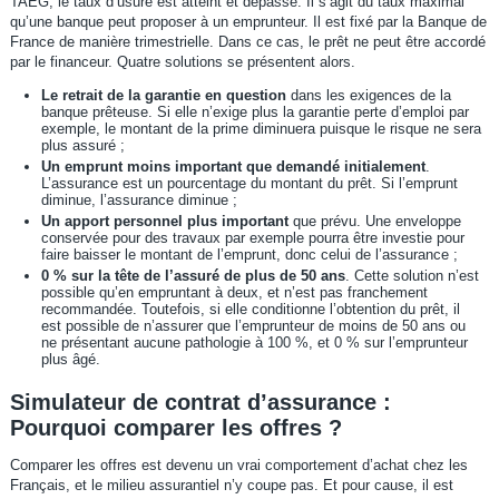
TAEG, le taux d’usure est atteint et dépassé. Il s’agit du taux maximal
qu’une banque peut proposer à un emprunteur. Il est fixé par la Banque de
France de manière trimestrielle. Dans ce cas, le prêt ne peut être accordé
par le financeur. Quatre solutions se présentent alors.
Le retrait de la garantie en question
dans les exigences de la
banque prêteuse. Si elle n’exige plus la garantie perte d’emploi par
exemple, le montant de la prime diminuera puisque le risque ne sera
plus assuré ;
Un emprunt moins important que demandé initialement
.
L’assurance est un pourcentage du montant du prêt. Si l’emprunt
diminue, l’assurance diminue ;
Un apport personnel plus important
que prévu. Une enveloppe
conservée pour des travaux par exemple pourra être investie pour
faire baisser le montant de l’emprunt, donc celui de l’assurance ;
0 % sur la tête de l’assuré de plus de 50 ans
. Cette solution n’est
possible qu’en empruntant à deux, et n’est pas franchement
recommandée. Toutefois, si elle conditionne l’obtention du prêt, il
est possible de n’assurer que l’emprunteur de moins de 50 ans ou
ne présentant aucune pathologie à 100 %, et 0 % sur l’emprunteur
plus âgé.
Simulateur de contrat d’assurance :
Pourquoi comparer les offres ?
Comparer les offres est devenu un vrai comportement d’achat chez les
Français, et le milieu assurantiel n’y coupe pas. Et pour cause, il est