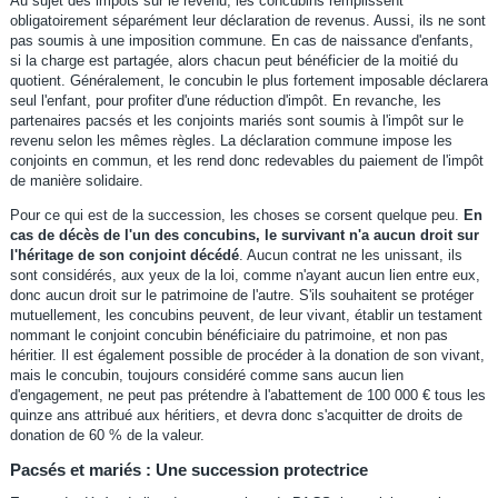
Au sujet des impôts sur le revenu, les concubins remplissent
obligatoirement séparément leur déclaration de revenus. Aussi, ils ne sont
pas soumis à une imposition commune. En cas de naissance d'enfants,
si la charge est partagée, alors chacun peut bénéficier de la moitié du
quotient. Généralement, le concubin le plus fortement imposable déclarera
seul l'enfant, pour profiter d'une réduction d'impôt. En revanche, les
partenaires pacsés et les conjoints mariés sont soumis à l'impôt sur le
revenu selon les mêmes règles. La déclaration commune impose les
conjoints en commun, et les rend donc redevables du paiement de l'impôt
de manière solidaire.
Pour ce qui est de la succession, les choses se corsent quelque peu.
En
cas de décès de l'un des concubins, le survivant n'a aucun droit sur
l'héritage de son conjoint décédé
. Aucun contrat ne les unissant, ils
sont considérés, aux yeux de la loi, comme n'ayant aucun lien entre eux,
donc aucun droit sur le patrimoine de l'autre. S'ils souhaitent se protéger
mutuellement, les concubins peuvent, de leur vivant, établir un testament
nommant le conjoint concubin bénéficiaire du patrimoine, et non pas
héritier. Il est également possible de procéder à la donation de son vivant,
mais le concubin, toujours considéré comme sans aucun lien
d'engagement, ne peut pas prétendre à l'abattement de 100 000 € tous les
quinze ans attribué aux héritiers, et devra donc s'acquitter de droits de
donation de 60 % de la valeur.
Pacsés et mariés : Une succession protectrice