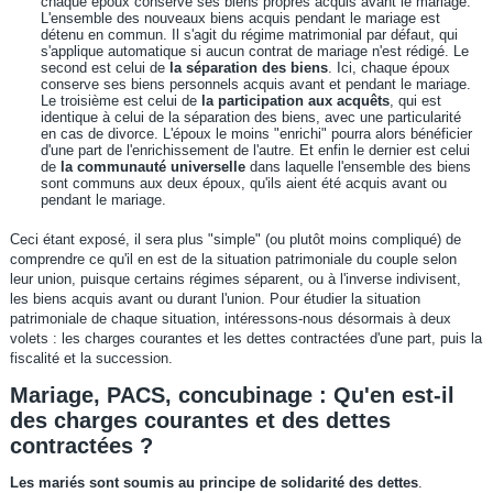
chaque époux conserve ses biens propres acquis avant le mariage.
L'ensemble des nouveaux biens acquis pendant le mariage est
détenu en commun. Il s'agit du régime matrimonial par défaut, qui
s'applique automatique si aucun contrat de mariage n'est rédigé. Le
second est celui de
la séparation des biens
. Ici, chaque époux
conserve ses biens personnels acquis avant et pendant le mariage.
Le troisième est celui de
la participation aux acquêts
, qui est
identique à celui de la séparation des biens, avec une particularité
en cas de divorce. L'époux le moins "enrichi" pourra alors bénéficier
d'une part de l'enrichissement de l'autre. Et enfin le dernier est celui
de
la communauté
universelle
dans laquelle l'ensemble des biens
sont communs aux deux époux, qu'ils aient été acquis avant ou
pendant le mariage.
Ceci étant exposé, il sera plus "simple" (ou plutôt moins compliqué) de
comprendre ce qu'il en est de la situation patrimoniale du couple selon
leur union, puisque certains régimes séparent, ou à l'inverse indivisent,
les biens acquis avant ou durant l'union. Pour étudier la situation
patrimoniale de chaque situation, intéressons-nous désormais à deux
volets : les charges courantes et les dettes contractées d'une part, puis la
fiscalité et la succession.
Mariage, PACS, concubinage : Qu'en est-il
des charges courantes et des dettes
contractées ?
Les mariés sont soumis au principe de solidarité des dettes
.