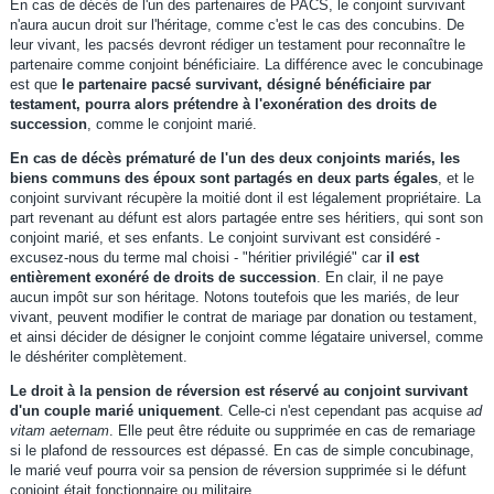
En cas de décès de l'un des partenaires de PACS, le conjoint survivant
n'aura aucun droit sur l'héritage, comme c'est le cas des concubins. De
leur vivant, les pacsés devront rédiger un testament pour reconnaître le
partenaire comme conjoint bénéficiaire. La différence avec le concubinage
est que
le partenaire pacsé survivant, désigné bénéficiaire par
testament, pourra alors prétendre à l'exonération des droits de
succession
, comme le conjoint marié.
En cas de décès prématuré de l'un des deux conjoints mariés, les
biens communs des époux sont partagés en deux parts égales
, et le
conjoint survivant récupère la moitié dont il est légalement propriétaire. La
part revenant au défunt est alors partagée entre ses héritiers, qui sont son
conjoint marié, et ses enfants. Le conjoint survivant est considéré -
excusez-nous du terme mal choisi - "héritier privilégié" car
il est
entièrement exonéré de droits de succession
. En clair, il ne paye
aucun impôt sur son héritage. Notons toutefois que les mariés, de leur
vivant, peuvent modifier le contrat de mariage par donation ou testament,
et ainsi décider de désigner le conjoint comme légataire universel, comme
le déshériter complètement.
Le droit à la pension de réversion est réservé au conjoint survivant
d'un couple marié uniquement
. Celle-ci n'est cependant pas acquise
ad
vitam aeternam
. Elle peut être réduite ou supprimée en cas de remariage
si le plafond de ressources est dépassé. En cas de simple concubinage,
le marié veuf pourra voir sa pension de réversion supprimée si le défunt
conjoint était fonctionnaire ou militaire.