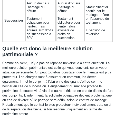
Aucun droit sur
Aucun droit sur
l'héritage du
l'héritage du
Statut d'héritier
défunt.
défunt.
acquis par le
mariage, même
Testament
Testament
en l'absence de
Succession
obligatoire pour
obligatoire pour
testament
hériter, mais
hériter, alors
soumis aux droits
exonéré de
+ pension de
de succession à
droits de
réversion
60%
succession
Quelle est donc la meilleure solution
patrimoniale ?
Comme souvent, il n'y a pas de réponse universelle à cette question. La
meilleure solution patrimoniale est celle qui vous convient, selon votre
situation personnelle. On peut toutefois constater que le mariage est plus
protecteur. Les charges sont à assumer en commun, les dettes
également. Il met le conjoint à l'abri en le désignant d'office comme
héritier en cas de succession. L'engagement du mariage protège le
patrimoine du couple vis-à-vis des autres héritiers en cas de décès de l'un
des conjoints. Evidemment, la solidarité obligatoire devient problématique
en cas de divorce où le partage sera défini selon le contrat de mariage.
Probablement que le contrat le plus protecteur individuellement sera celui
de la séparation des biens, si l'on résonne uniquement en terme de
patrimoine propre.