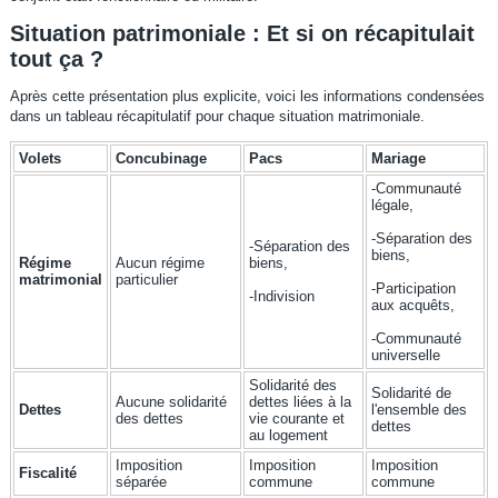
Situation patrimoniale : Et si on récapitulait
tout ça ?
Après cette présentation plus explicite, voici les informations condensées
dans un tableau récapitulatif pour chaque situation matrimoniale.
Volets
Concubinage
Pacs
Mariage
-Communauté
légale,
-Séparation des
-Séparation des
biens,
Régime
Aucun régime
biens,
matrimonial
particulier
-Participation
-Indivision
aux acquêts,
-Communauté
universelle
Solidarité des
Solidarité de
Aucune solidarité
dettes liées à la
Dettes
l'ensemble des
des dettes
vie courante et
dettes
au logement
Imposition
Imposition
Imposition
Fiscalité
séparée
commune
commune