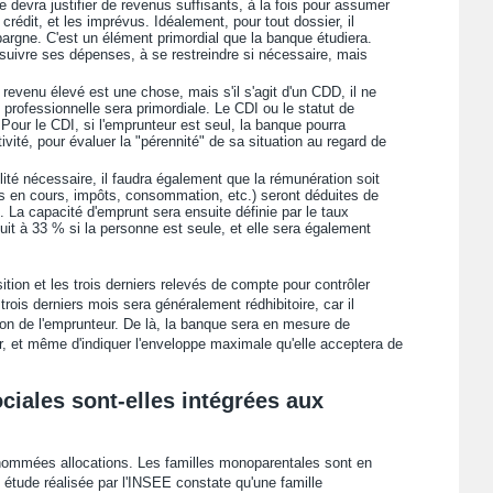
 devra justifier de revenus suffisants, à la fois pour assumer
rédit, et les imprévus. Idéalement, pour tout dossier, il
pargne. C'est un élément primordial que la banque étudiera.
 suivre ses dépenses, à se restreindre si nécessaire, mais
revenu élevé est une chose, mais s'il s'agit d'un CDD, il ne
 professionnelle sera primordiale. Le CDI ou le statut de
 Pour le CDI, si l'emprunteur est seul, la banque pourra
vité, pour évaluer la "pérennité" de sa situation au regard de
lité nécessaire, il faudra également que la rémunération soit
s en cours, impôts, consommation, etc.) seront déduites de
. La capacité d'emprunt sera ensuite définie par le taux
it à 33 % si la personne est seule, et elle sera également
ition et les trois derniers relevés de compte pour contrôler
rois derniers mois sera généralement rédhibitoire, car il
ion de l'emprunteur. De là, la banque sera en mesure de
ier, et même d'indiquer l'enveloppe maximale qu'elle acceptera de
ociales sont-elles intégrées aux
e, nommées allocations. Les familles monoparentales sont en
tude réalisée par l'INSEE constate qu'une famille