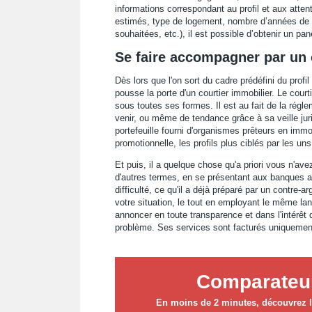
informations correspondant au profil et aux attent
estimés, type de logement, nombre d’années de
souhaitées, etc.), il est possible d’obtenir un pan
Se faire accompagner par un 
Dès lors que l'on sort du cadre prédéfini du profi
pousse la porte d'un courtier immobilier. Le courti
sous toutes ses formes. Il est au fait de la régle
venir, ou même de tendance grâce à sa veille juri
portefeuille fourni d'organismes prêteurs en immobi
promotionnelle, les profils plus ciblés par les uns
Et puis, il a quelque chose qu'a priori vous n'av
d'autres termes, en se présentant aux banques ave
difficulté, ce qu'il a déjà préparé par un contre-
votre situation, le tout en employant le même lan
annoncer en toute transparence et dans l'intérêt
problème. Ses services sont facturés uniquement s
Comparateur
En moins de 2 minutes, découvrez le