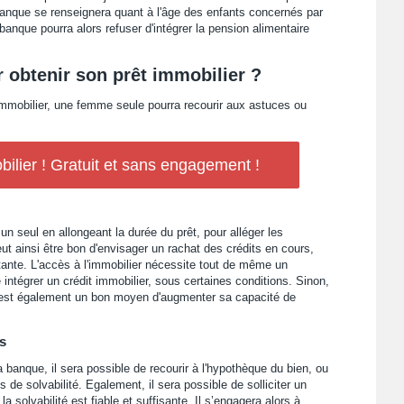
banque se renseignera quant à l'âge des enfants concernés par
 banque pourra alors refuser d'intégrer la pension alimentaire
 obtenir son prêt immobilier ?
mmobilier, une femme seule pourra recourir aux astuces ou
ilier ! Gratuit et sans engagement !
un seul en allongeant la durée du prêt, pour alléger les
peut ainsi être bon d'envisager un rachat des crédits en cours,
rtante. L'accès à l'immobilier nécessite tout de même un
tégrer un crédit immobilier, sous certaines conditions. Sinon,
t est également un bon moyen d'augmenter sa capacité de
s
a banque, il sera possible de recourir à l'hypothèque du bien, ou
de solvabilité. Egalement, il sera possible de solliciter un
la solvabilité est fiable et suffisante. Il s’engagera alors à