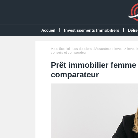
|
|
Accueil
Investissements Immobiliers
Défis
Vous êtes ici :
Les dossiers d'Assurément Invest
>
Invest
conseils et comparateur
Prêt immobilier femme s
comparateur