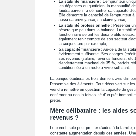
La stabilité financière
: L'emprunteur unique
les dépenses du quotidien, la mensualité de c
faudra parvenir à démontrer sa capacité d'é
Elle démontre la capacité de l'emprunteur à
aussi sa prévoyance, sa clairvoyance;
La stabilité professionnelle
: Présenter un 
pèsera que peu dans la balance. La stabilité
fonctionnaire seront les deux profils idéaux.
également tenir compte de son secteur d'acti
la conjoncture par exemple;
Sa capacité financière
: Au-delà de la stabi
évidemment suffisante. Ses charges (crédit
ses revenus (salaire, revenus fonciers, etc.)
d'endettement maximal de 35 %, parfois rédu
conditionnée à un reste à vivre suffisant.
La banque étudiera les trois derniers avis d'impos
l'ensemble des éléments. Tout découvert sur les t
viendra remettre en question la capacité de gest
confirmer ou non la faisabilité d'un prêt immobil
prêter.
Mère célibataire : les aides s
revenus ?
Le parent isolé peut profiter d'aides à la famill
constante augmentation depuis des années. Une é