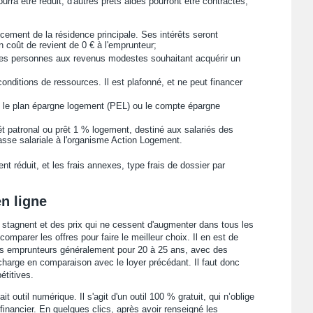
urra être réduit, d'autres prêts aidés pourront être contractés,
ncement de la résidence principale. Ses intérêts seront
n coût de revient de 0 € à l'emprunteur;
les personnes aux revenus modestes souhaitant acquérir un
onditions de ressources. Il est plafonné, et ne peut financer
 le plan épargne logement (PEL) ou le compte épargne
t patronal ou prêt 1 % logement, destiné aux salariés des
asse salariale à l'organisme Action Logement.
nt réduit, et les frais annexes, type frais de dossier par
n ligne
i stagnent et des prix qui ne cessent d'augmenter dans tous les
parer les offres pour faire le meilleur choix. Il en est de
es emprunteurs généralement pour 20 à 25 ans, avec des
harge en comparaison avec le loyer précédant. Il faut donc
étitives.
t outil numérique. Il s'agit d'un outil 100 % gratuit, qui n’oblige
inancier. En quelques clics, après avoir renseigné les