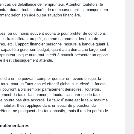
n cas de défaillance de l’emprunteur. Attention toutefois, le
contrat durant toute la durée de remboursement. La banque sera
ment selon son âge ou sa situation financière.
ques, ou du moins souvent souhaité pour profiter de conditions
 les frais afférant au prêt, comme notamment les frais de
aires, etc. L'apport financier personnel rassure la banque quant à
sa capacité à gérer son budget, quant à sa démarche largement
prunteur unique aura tout intérêt à pouvoir présenter un apport
 il est classiquement attendu.
 prendre en ne pouvant compter que sur un revenu unique, la
aux, pour un Taux annuel effectif global plus élevé. Il faudra
i pourront alors sembler parfaitement dérisoires. Toutefois,
ment du taux d'assurance, il faudra s'assurer que le taux
ne pourra pas être accordé. Le taux d'usure est le taux maximal
mobilier. Il est appliqué dans un souci de protection du
teurs ne pratiquent des taux abusifs, mais il rendra parfois le
omplémentaires