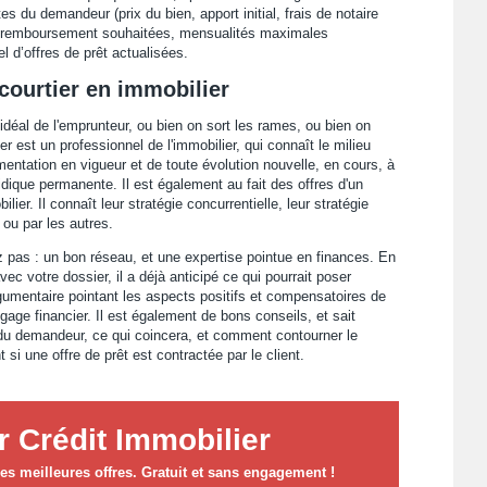
es du demandeur (prix du bien, apport initial, frais de notaire
 remboursement souhaitées, mensualités maximales
el d’offres de prêt actualisées.
courtier en immobilier
l idéal de l'emprunteur, ou bien on sort les rames, ou bien on
er est un professionnel de l'immobilier, qui connaît le milieu
mentation en vigueur et de toute évolution nouvelle, en cours, à
dique permanente. Il est également au fait des offres d'un
lier. Il connaît leur stratégie concurrentielle, leur stratégie
 ou par les autres.
ez pas : un bon réseau, et une expertise pointue en finances. En
c votre dossier, il a déjà anticipé ce qui pourrait poser
argumentaire pointant les aspects positifs et compensatoires de
gage financier. Il est également de bons conseils, et sait
 du demandeur, ce qui coincera, et comment contourner le
i une offre de prêt est contractée par le client.
 Crédit Immobilier
s meilleures offres. Gratuit et sans engagement !