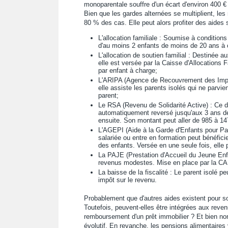
monoparentale souffre d'un écart d'environ 400 € 
Bien que les gardes alternées se multiplient, le
80 % des cas. Elle peut alors profiter des aides 
L'allocation familiale : Soumise à conditions
d'au moins 2 enfants de moins de 20 ans à c
L'allocation de soutien familial : Destinée a
elle est versée par la Caisse d'Allocations
par enfant à charge;
L'ARIPA (Agence de Recouvrement des Impay
elle assiste les parents isolés qui ne parvie
parent;
Le RSA (Revenu de Solidarité Active) : Ce de
automatiquement reversé jusqu'aux 3 ans de
ensuite. Son montant peut aller de 985 à 14
L'AGEPI (Aide à la Garde d'Enfants pour Pare
salariée ou entre en formation peut bénéficie
des enfants. Versée en une seule fois, elle 
La PAJE (Prestation d'Accueil du Jeune Enfa
revenus modestes. Mise en place par la CAF
La baisse de la fiscalité : Le parent isolé p
impôt sur le revenu.
Probablement que d'autres aides existent pour sou
Toutefois, peuvent-elles être intégrées aux reven
remboursement d'un prêt immobilier ? Et bien n
évolutif. En revanche, les pensions alimentaires