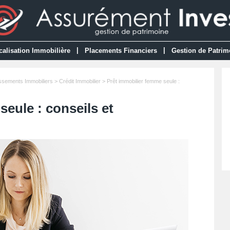
|
|
calisation Immobilière
Placements Financiers
Gestion de Patrim
issements Immobiliers
>
Crédit Immobilier
> Prêt immobilier femme seule :
eule : conseils et