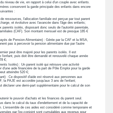
du niveau de vie, en rapport à celui d'un couple avec enfants.
s mères conservent la garde principale des enfants dans encore
suivantes :
 de ressources, l'allocation familiale est perçue par tout parent
harge, et évolutive avec l'avancée dans l'âge des enfants;
ux parents isolés, disposant donc seuls de l'autorité parentale,
 Familiales (CAF). Son montant mensuel est de presque 185 €
és de Pension Alimentaire) : Gérée par la CAF et la MSA,
nnent pas à percevoir la pension alimentaire due par l'autre
rnier peut être majoré pour les parents isolés. Il est
 l'enfant, puis doit être demandé et renouvelé chaque année
78 €;
nts Isolés) : Un parent isolé qui retrouve une activité
r d'une aide financière de la part de Pôle Emploi pour la garde
peut atteindre 520 €;
nt) : Ce dispositif d'aide est réservé aux personnes aux
, la PAJE est accordée jusqu'aux 3 ans de l'enfant;
eut déclarer une demi-part supplémentaire pour le calcul de son
tenir le pouvoir d'achats et les finances du parent seul.
us dans le calcul du taux d'endettement et de la capacité de
on. L'ensemble de ces aides est considéré comme temporaire et
 versées par l'ex-conjoint sont cumulables aux revenus pour