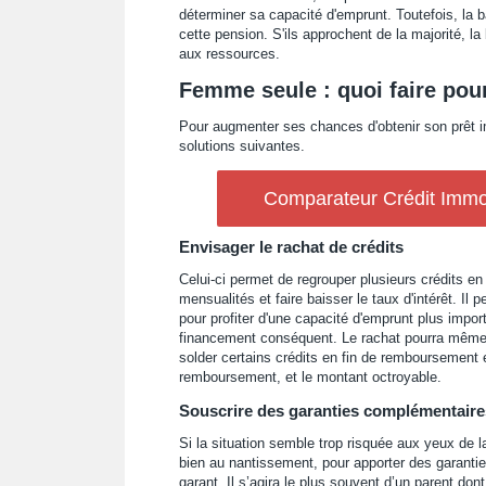
déterminer sa capacité d'emprunt. Toutefois, la 
cette pension. S'ils approchent de la majorité, la
aux ressources.
Femme seule : quoi faire pour
Pour augmenter ses chances d'obtenir son prêt i
solutions suivantes.
Comparateur Crédit Immob
Envisager le rachat de crédits
Celui-ci permet de regrouper plusieurs crédits en 
mensualités et faire baisser le taux d'intérêt. Il 
pour profiter d'une capacité d'emprunt plus impo
financement conséquent. Le rachat pourra même in
solder certains crédits en fin de remboursemen
remboursement, et le montant octroyable.
Souscrire des garanties complémentaire
Si la situation semble trop risquée aux yeux de l
bien au nantissement, pour apporter des garanties 
garant. Il s’agira le plus souvent d’un parent dont 