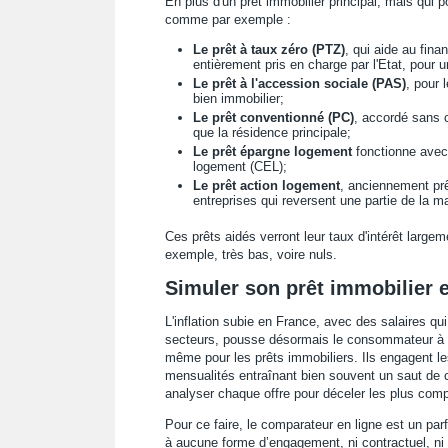
En plus d'un prêt immobilier principal, mais qui po
comme par exemple :
Le prêt à taux zéro (PTZ)
, qui aide au fina
entièrement pris en charge par l'Etat, pour u
Le prêt à l'accession sociale (PAS)
, pour 
bien immobilier;
Le prêt conventionné (PC)
, accordé sans c
que la résidence principale;
Le prêt épargne logement
fonctionne avec
logement (CEL);
Le prêt action logement
, anciennement prê
entreprises qui reversent une partie de la m
Ces prêts aidés verront leur taux d'intérêt largeme
exemple, très bas, voire nuls.
Simuler son prêt immobilier e
L'inflation subie en France, avec des salaires qu
secteurs, pousse désormais le consommateur à com
même pour les prêts immobiliers. Ils engagent l
mensualités entraînant bien souvent un saut de c
analyser chaque offre pour déceler les plus comp
Pour ce faire, le comparateur en ligne est un parfai
à aucune forme d’engagement, ni contractuel, ni f