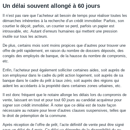
Un délai souvent allongé à 60 jours
Il n’est pas rare que l’acheteur ait besoin de temps pour réaliser toutes les
démarches inhérentes à la recherche d’un crédit immobilier. Parfois, son
courtier le déçoit, parfois, un courrier se perd, parfois un papier est
introuvable, etc. Autant d’erreurs humaines qui mettent une pression
inutile sur tous les acteurs.
De plus, certains mois sont moins propices que d’autres pour trouver une
offre de prêt rapidement, en raison du nombre de dossiers déposés, des
congés des employés de banque, de la hausse du nombre de compromis,
etc.
Enfin, l’acheteur peut également solliciter certaines aides, soit auprès de
son employeur dans le cadre du prêt action logement, soit auprès de sa
banque dans le cadre du prêt à taux zéro, soit auprès des régions qui
aident les accédants à la propriété dans certaines zones urbaines, etc.
Il est donc fréquent que le notaire allonge les délais lors du compromis de
vente, laissant en tout et pour tout 60 jours au candidat acquéreur pour
signer son crédit immobilier. À noter que ce délai est de toute façon
nécessaire au notaire pour lever d’autres clauses suspensives, telles que
le droit de préemption de la commune.
Après réception de l’offre de prêt, l’acte définitif de vente peut être signé
sous un délai de 4 mois. Ce délai va dépendre de la disponibilité du ou