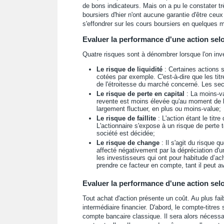
de bons indicateurs. Mais on a pu le constater 
boursiers d'hier n'ont aucune garantie d'être ceu
s'effondrer sur les cours boursiers en quelques m
Evaluer la performance d'une action selo
Quatre risques sont à dénombrer lorsque l'on inve
Le risque de liquidité
: Certaines actions s
cotées par exemple. C'est-à-dire que les tit
de l'étroitesse du marché concerné. Les sec
Le risque de perte en capital
: La moins-va
revente est moins élevée qu'au moment de l'
largement fluctuer, en plus ou moins-value;
Le risque de faillite
: L'action étant le titre
L'actionnaire s'expose à un risque de perte t
société est décidée;
Le risque de change
: Il s'agit du risque q
affecté négativement par la dépréciation d'
les investisseurs qui ont pour habitude d’ac
prendre ce facteur en compte, tant il peut av
Evaluer la performance d'une action selo
Tout achat d'action présente un coût. Au plus faib
intermédiaire financier. D'abord, le compte-titr
compte bancaire classique. Il sera alors nécessai