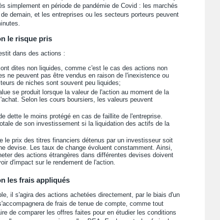
très simplement en période de pandémie de Covid : les marchés
x de demain, et les entreprises ou les secteurs porteurs peuvent
inutes.
n le risque pris
stit dans des actions :
ont dites non liquides, comme c'est le cas des actions non
res ne peuvent pas être vendus en raison de l'inexistence ou
teurs de niches sont souvent peu liquides;
lue se produit lorsque la valeur de l'action au moment de la
achat. Selon les cours boursiers, les valeurs peuvent
 de dette le moins protégé en cas de faillite de l'entreprise.
otale de son investissement si la liquidation des actifs de la
ue le prix des titres financiers détenus par un investisseur soit
une devise. Les taux de change évoluent constamment. Ainsi,
heter des actions étrangères dans différentes devises doivent
oir d'impact sur le rendement de l'action.
n les frais appliqués
le, il s'agira des actions achetées directement, par le biais d'un
es s'accompagnera de frais de tenue de compte, comme tout
re de comparer les offres faites pour en étudier les conditions