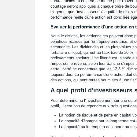
contractuelles. Il en sera de même pour l'ouvert
courtage seront appliqués à chaque ordre de bour
exigeront que l'investisseur s'acquitte de droits d'
performance réelle d'une action est donc liée ég
Evaluer la performance d'une action en t
Nous le disions, les actionnaires peuvent donc p
bénéfices réalisés par l'entreprise émettrice, et 
secondaire. Les dividendes et les plus-values s
forfaitaire unique), qui est au taux fixe de 30 %,
prélèvements sociaux. Une liberté est laissée au
l'impôt sur le revenu, selon leur tranche d'imposit
cette liberté ne concernera que les 12,8 % d'im
toujours dus. La performance d'une action doit don
des actions, qui sont toutes soumises à une fisca
A quel profil d'investisseurs 
Pour déterminer si l'investissement sur une ou p
profil, il sera bon de répondre aux trois questions
La notion de risque et de perte en capital v
La capacité d'épargne sur le long terme est-
La capacité ou le temps à consacrer au suivi