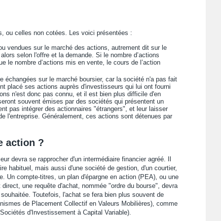
es, ou celles non cotées. Les voici présentées :
u vendues sur le marché des actions, autrement dit sur le
alors selon l'offre et la demande. Si le nombre d’actions
e le nombre d’actions mis en vente, le cours de l’action
 échangées sur le marché boursier, car la société n'a pas fait
nt placé ses actions auprès d'investisseurs qui lui ont fourni
s n'est donc pas connu, et il est bien plus difficile d'en
s seront souvent émises par des sociétés qui présentent un
t pas intégrer des actionnaires "étrangers", et leur laisser
 de l'entreprise. Généralement, ces actions sont détenues par
 action ?
eur devra se rapprocher d'un intermédiaire financier agréé. Il
re habituel, mais aussi d'une société de gestion, d'un courtier,
ne. Un compte-titres, un plan d'épargne en action (PEA), ou une
st direct, une requête d'achat, nommée "ordre du bourse", devra
n souhaitée. Toutefois, l'achat se fera bien plus souvent de
anismes de Placement Collectif en Valeurs Mobilières), comme
ociétés d'Investissement à Capital Variable).