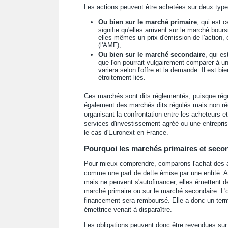
Les actions peuvent être achetées sur deux typ
Ou bien sur le marché primaire
, qui est c
signifie qu'elles arrivent sur le marché bours
elles-mêmes un prix d'émission de l'action, 
(l'AMF);
Ou bien sur le marché secondaire
, qui es
que l'on pourrait vulgairement comparer à u
variera selon l'offre et la demande. Il est bie
étroitement liés.
Ces marchés sont dits réglementés, puisque régul
également des marchés dits régulés mais non rég
organisant la confrontation entre les acheteurs et
services d'investissement agréé ou une entrepr
le cas d'Euronext en France.
Pourquoi les marchés primaires et seconda
Pour mieux comprendre, comparons l'achat des act
comme une part de dette émise par une entité. A
mais ne peuvent s'autofinancer, elles émettent de
marché primaire ou sur le marché secondaire. L'o
financement sera remboursé. Elle a donc un terme,
émettrice venait à disparaître.
Les obligations peuvent donc être revendues sur l