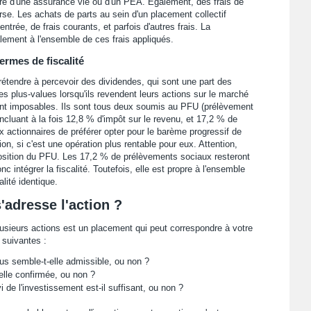
ure d'une assurance vie ou d'un PEA. Egalement, des frais de
se. Les achats de parts au sein d'un placement collectif
entrée, de frais courants, et parfois d'autres frais. La
alement à l'ensemble de ces frais appliqués.
ermes de fiscalité
rétendre à percevoir des dividendes, qui sont une part des
des plus-values lorsqu'ils revendent leurs actions sur le marché
ont imposables. Ils sont tous deux soumis au PFU (prélèvement
 incluant à la fois 12,8 % d'impôt sur le revenu, et 17,2 % de
x actionnaires de préférer opter pour le barème progressif de
ion, si c'est une opération plus rentable pour eux. Attention,
position du PFU. Les 17,2 % de prélèvements sociaux resteront
c intégrer la fiscalité. Toutefois, elle est propre à l'ensemble
lité identique.
s'adresse l'action ?
lusieurs actions est un placement qui peut correspondre à votre
 suivantes :
ous semble-t-elle admissible, ou non ?
elle confirmée, ou non ?
 de l'investissement est-il suffisant, ou non ?