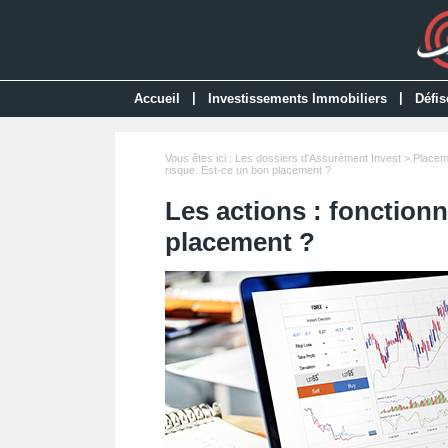
|
|
Accueil
Investissements Immobiliers
Défis
Vous êtes ici :
Les dossiers d'Assurément Invest
>
Placem
risque. Est-ce un bon placement ?
Les actions : fonction
placement ?