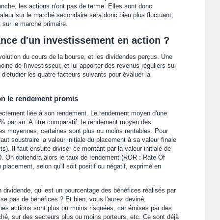
anche, les actions n'ont pas de terme. Elles sont donc
leur sur le marché secondaire sera donc bien plus fluctuant,
t sur le marché primaire.
nce d'un investissement en action ?
olution du cours de la bourse, et les dividendes perçus. Une
oine de l'investisseur, et lui apporter des revenus réguliers sur
 d'étudier les quatre facteurs suivants pour évaluer la
on le rendement promis
rectement liée à son rendement. Le rendement moyen d'une
0 % par an. A titre comparatif, le rendement moyen des
des moyennes, certaines sont plus ou moins rentables. Pour
aut soustraire la valeur initiale du placement à sa valeur finale
ts). Il faut ensuite diviser ce montant par la valeur initiale de
100. On obtiendra alors le taux de rendement (ROR : Rate Of
n placement, selon qu'il soit positif ou négatif, exprimé en
un dividende, qui est un pourcentage des bénéfices réalisés par
alise pas de bénéfices ? Et bien, vous l'aurez deviné,
ines actions sont plus ou moins risquées, car émises par des
hé, sur des secteurs plus ou moins porteurs, etc. Ce sont déjà