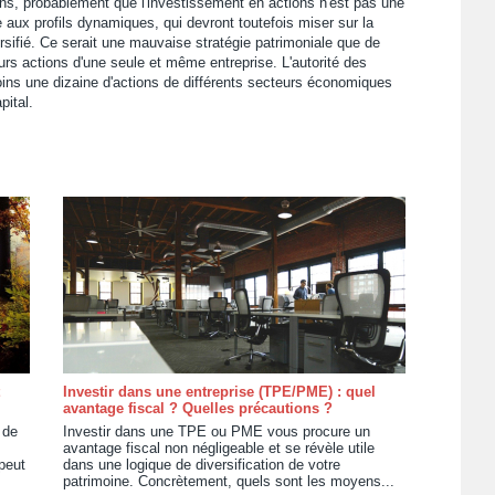
ions, probablement que l'investissement en actions n'est pas une
aux profils dynamiques, qui devront toutefois miser sur la
ersifié. Ce serait une mauvaise stratégie patrimoniale que de
rs actions d'une seule et même entreprise. L'autorité des
ns une dizaine d'actions de différents secteurs économiques
pital.
Investir dans une entreprise (TPE/PME) : quel
avantage fiscal ? Quelles précautions ?
 de
Investir dans une TPE ou PME vous procure un
avantage fiscal non négligeable et se révèle utile
 peut
dans une logique de diversification de votre
patrimoine. Concrètement, quels sont les moyens...