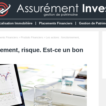
|
|
calisation Immobilière
Placements Financiers
Gestion de Patrim
ents Financiers
>
Produits Financiers
> Les actions : fonctionnement,
nement, risque. Est-ce un bon