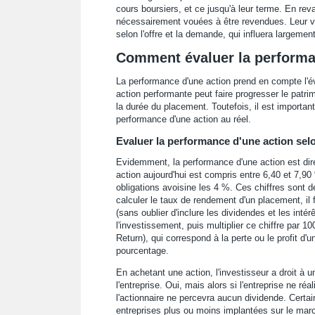
cours boursiers, et ce jusqu'à leur terme. En rev
nécessairement vouées à être revendues. Leur va
selon l'offre et la demande, qui influera largemen
Comment évaluer la performa
La performance d'une action prend en compte l'év
action performante peut faire progresser le patrim
la durée du placement. Toutefois, il est important
performance d'une action au réel.
Evaluer la performance d'une action sel
Evidemment, la performance d'une action est di
action aujourd'hui est compris entre 6,40 et 7,9
obligations avoisine les 4 %. Ces chiffres sont 
calculer le taux de rendement d'un placement, il f
(sans oublier d'inclure les dividendes et les intérê
l'investissement, puis multiplier ce chiffre par 
Return), qui correspond à la perte ou le profit d'u
pourcentage.
En achetant une action, l'investisseur a droit à 
l'entreprise. Oui, mais alors si l'entreprise ne ré
l'actionnaire ne percevra aucun dividende. Certa
entreprises plus ou moins implantées sur le marc