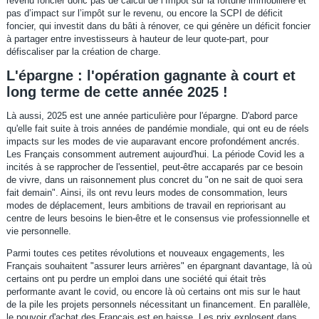
revenu foncier donc pas de calcul de l’Impôt sur la fortune immobilière et
pas d’impact sur l’impôt sur le revenu, ou encore la SCPI de déficit
foncier, qui investit dans du bâti à rénover, ce qui génère un déficit foncier
à partager entre investisseurs à hauteur de leur quote-part, pour
défiscaliser par la création de charge.
L'épargne : l'opération gagnante à court et
long terme de cette année 2025 !
Là aussi, 2025 est une année particulière pour l'épargne. D'abord parce
qu'elle fait suite à trois années de pandémie mondiale, qui ont eu de réels
impacts sur les modes de vie auparavant encore profondément ancrés.
Les Français consomment autrement aujourd'hui. La période Covid les a
incités à se rapprocher de l'essentiel, peut-être accaparés par ce besoin
de vivre, dans un raisonnement plus concret du "on ne sait de quoi sera
fait demain". Ainsi, ils ont revu leurs modes de consommation, leurs
modes de déplacement, leurs ambitions de travail en repriorisant au
centre de leurs besoins le bien-être et le consensus vie professionnelle et
vie personnelle.
Parmi toutes ces petites révolutions et nouveaux engagements, les
Français souhaitent "assurer leurs arrières" en épargnant davantage, là où
certains ont pu perdre un emploi dans une société qui était très
performante avant le covid, ou encore là où certains ont mis sur le haut
de la pile les projets personnels nécessitant un financement. En parallèle,
le pouvoir d'achat des Français est en baisse. Les prix explosent dans