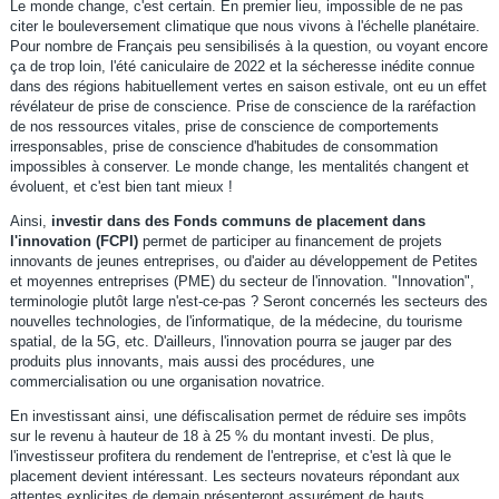
Le monde change, c'est certain. En premier lieu, impossible de ne pas
citer le bouleversement climatique que nous vivons à l'échelle planétaire.
Pour nombre de Français peu sensibilisés à la question, ou voyant encore
ça de trop loin, l'été caniculaire de 2022 et la sécheresse inédite connue
dans des régions habituellement vertes en saison estivale, ont eu un effet
révélateur de prise de conscience. Prise de conscience de la raréfaction
de nos ressources vitales, prise de conscience de comportements
irresponsables, prise de conscience d'habitudes de consommation
impossibles à conserver. Le monde change, les mentalités changent et
évoluent, et c'est bien tant mieux !
Ainsi,
investir dans des Fonds communs de placement dans
l'innovation (FCPI)
permet de participer au financement de projets
innovants de jeunes entreprises, ou d'aider au développement de Petites
et moyennes entreprises (PME) du secteur de l'innovation. "Innovation",
terminologie plutôt large n'est-ce-pas ? Seront concernés les secteurs des
nouvelles technologies, de l'informatique, de la médecine, du tourisme
spatial, de la 5G, etc. D'ailleurs, l'innovation pourra se jauger par des
produits plus innovants, mais aussi des procédures, une
commercialisation ou une organisation novatrice.
En investissant ainsi, une défiscalisation permet de réduire ses impôts
sur le revenu à hauteur de 18 à 25 % du montant investi. De plus,
l'investisseur profitera du rendement de l'entreprise, et c'est là que le
placement devient intéressant. Les secteurs novateurs répondant aux
attentes explicites de demain présenteront assurément de hauts