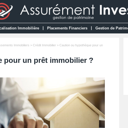
|
|
calisation Immobilière
Placements Financiers
Gestion de Patrim
issements Immobiliers
>
Crédit Immobilier
> Caution ou hypothèque pour un
 pour un prêt immobilier ?