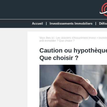
|
|
Accueil
Investissements Immobiliers
Défis
Vous êtes ici :
Les dossiers d'Assurément Invest
>
Invest
prêt immobilier ? Que choisir ?
Caution ou hypothèque
Que choisir ?