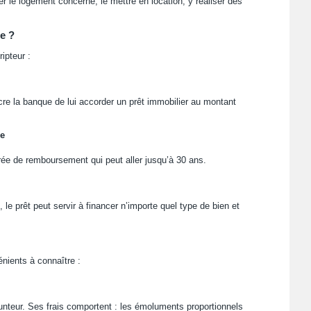
er le logement concerné, le mettre en location, y réaliser des
e ?
ipteur :
re la banque de lui accorder un prêt immobilier au montant
e
rée de remboursement qui peut aller jusqu’à 30 ans.
 le prêt peut servir à financer n’importe quel type de bien et
nients à connaître :
unteur. Ses frais comportent : les émoluments proportionnels