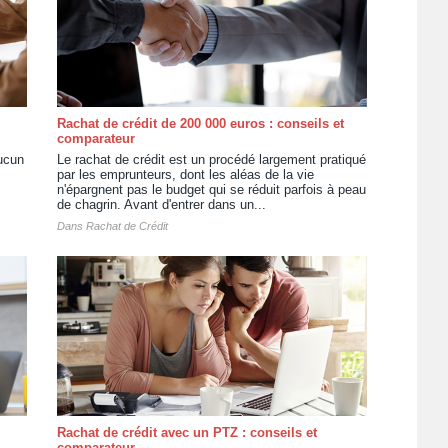
Rachat de crédit de 200 000 euros : conseils et
comparateur
ucun
Le rachat de crédit est un procédé largement pratiqué
par les emprunteurs, dont les aléas de la vie
n'épargnent pas le budget qui se réduit parfois à peau
de chagrin. Avant d'entrer dans un...
Dans
Rachat de Crédit
Rachat de crédit avec un PTZ : conseils et
comparateur