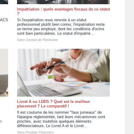
Impatriation : quels avantages fiscaux de ce statut
?
 PACS
Si l'expatriation nous renvoie à un statut
professionnel plutôt bien connu, l'impatriation reste
un terme peu employé, dont les conditions d'octroi
sont bien particulières. Le statut d'impatrié...
Dans
Gestion de Patrimoine
Livret A ou LDDS ? Quel est le meilleur
placement ? Le comparatif !
Il est coutume de les nommer "faux jumeaux" de
l'épargne réglementée, tant leurs mécanismes sont
n
proches, avec toutefois quelques éléments
différenciateurs. Le Livret A et le Livret...
Dans
Produits Financiers