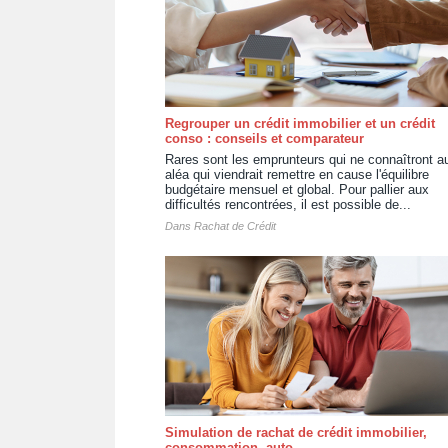
Regrouper un crédit immobilier et un crédit
conso : conseils et comparateur
Rares sont les emprunteurs qui ne connaîtront a
aléa qui viendrait remettre en cause l'équilibre
budgétaire mensuel et global. Pour pallier aux
difficultés rencontrées, il est possible de...
Dans
Rachat de Crédit
Simulation de rachat de crédit immobilier,
consommation, auto