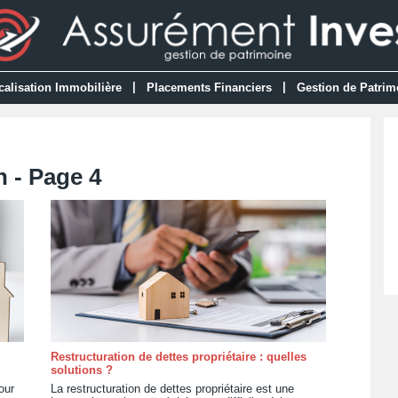
|
|
calisation Immobilière
Placements Financiers
Gestion de Patrim
n - Page 4
Restructuration de dettes propriétaire : quelles
solutions ?
our
La restructuration de dettes propriétaire est une