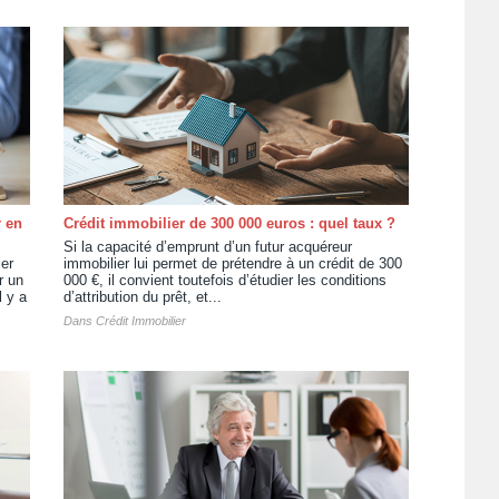
r en
Crédit immobilier de 300 000 euros : quel taux ?
Si la capacité d’emprunt d’un futur acquéreur
ier
immobilier lui permet de prétendre à un crédit de 300
r un
000 €, il convient toutefois d’étudier les conditions
l y a
d’attribution du prêt, et...
Dans
Crédit Immobilier