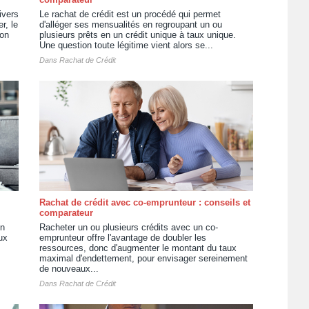
ivers
Le rachat de crédit est un procédé qui permet
r, le
d'alléger ses mensualités en regroupant un ou
ion
plusieurs prêts en un crédit unique à taux unique.
Une question toute légitime vient alors se...
Dans
Rachat de Crédit
Rachat de crédit avec co-emprunteur : conseils et
comparateur
un
Racheter un ou plusieurs crédits avec un co-
ux
emprunteur offre l'avantage de doubler les
ressources, donc d'augmenter le montant du taux
maximal d'endettement, pour envisager sereinement
de nouveaux...
Dans
Rachat de Crédit