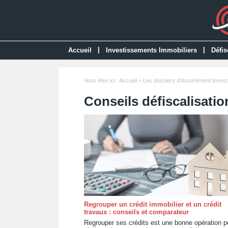
|
|
Accueil
Investissements Immobiliers
Défis
Vous êtes ici :
Accueil
> Les dossiers d'Assurément Invest
Conseils défiscalisatio
Regrouper un crédit immobilier et un crédit
travaux : conseils et comparateur
Regrouper ses crédits est une bonne opération p