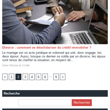
Divorce : comment se désolidariser du crédit immobilier ?
Le mariage est un acte juridique et solennel qui unit, donc engage, les
deux époux. Aussi, lorsque ce dernier se solde par un divorce, les époux
sont tenus de clarifier la situation, en respect de...
Dans
Rachat de Crédit
...
<
1
2
3
4
5
6
9
>
Recherche